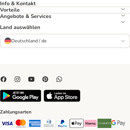
Info & Kontakt
Vorteile
Angebote & Services
Land auswählen
Deutschland / de
Zahlungsarten
Visa Payment Method
Mastercard Payment Method
American Express Payment Method
Diners Club Payment Method
PayPal Payment Method
Apple Pay Payment Method
Klarna Payment Method
Riverty Payment 
Google P