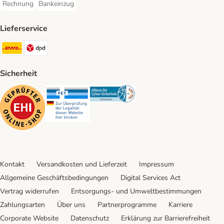
Rechnung
Bankeinzug
Rechnung Payment Method
Bankeinzug Payment Method
Lieferservice
DHL Shipping Method
DPD Shipping Method
Sicherheit
Security
Security
Security
Kontakt
Versandkosten und Lieferzeit
Impressum
Allgemeine Geschäftsbedingungen
Digital Services Act
Vertrag widerrufen
Entsorgungs- und Umweltbestimmungen
Zahlungsarten
Über uns
Partnerprogramme
Karriere
Corporate Website
Datenschutz
Erklärung zur Barrierefreiheit