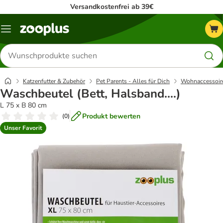
Versandkostenfrei ab 39€
Menü
Produkte
suchen
Katzenfutter & Zubehör
Pet Parents - Alles für Dich
Wohnaccessoir
Waschbeutel (Bett, Halsband....)
L 75 x B 80 cm
Produkt bewerten
(
0
)
Unser Favorit