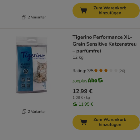
Zum Warenkorb
hinzufügen
2 Varianten
Tigerino Performance XL-
Grain Sensitive Katzenstreu
– parfümfrei
12 kg
Rating: 3/5
(
26
)
12,99 €
1,08 € / kg
11,95 €
2 Varianten
Zum Warenkorb
hinzufügen