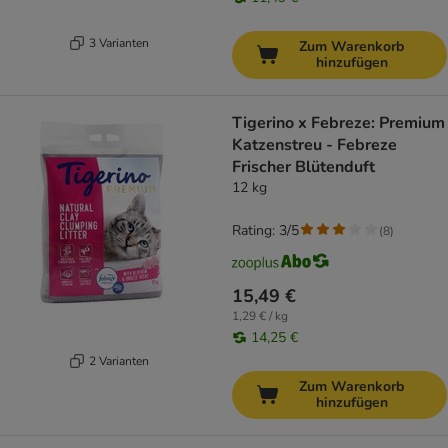
3 Varianten
Zum Warenkorb
hinzufügen
Tigerino x Febreze: Premium
Katzenstreu - Febreze
Frischer Blütenduft
12 kg
Rating: 3/5
(
8
)
15,49 €
1,29 € / kg
14,25 €
2 Varianten
Zum Warenkorb
hinzufügen