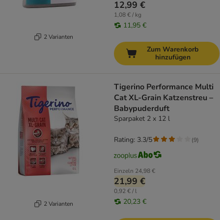
12,99 €
1,08 € / kg
11,95 €
2 Varianten
Zum Warenkorb
hinzufügen
Tigerino Performance Multi
Cat XL-Grain Katzenstreu –
Babypuderduft
Sparpaket 2 x 12 l
Rating: 3.3/5
(
9
)
Einzeln
24,98 €
21,99 €
0,92 € / l
20,23 €
2 Varianten