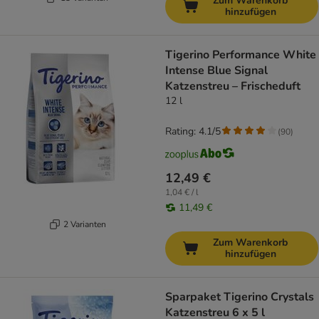
Zum Warenkorb
hinzufügen
Tigerino Performance White
Intense Blue Signal
Katzenstreu – Frischeduft
12 l
Rating: 4.1/5
(
90
)
12,49 €
1,04 € / l
11,49 €
2 Varianten
Zum Warenkorb
hinzufügen
Sparpaket Tigerino Crystals
Katzenstreu 6 x 5 l