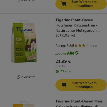
Zum Warenkorb
hinzufügen
Tigerino Plant-Based
Holzfaser Katzenstreu -
Natürlicher Holzgeruch,
parfümfrei
25 l (10,3 kg)
Rating: 3.3/5
(
41
)
21,99 €
0,88 € / l
20,23 €
2 Varianten
Zum Warenkorb
hinzufügen
Tigerino Plant-Based Mais
Katzenstreu - Pinienduft