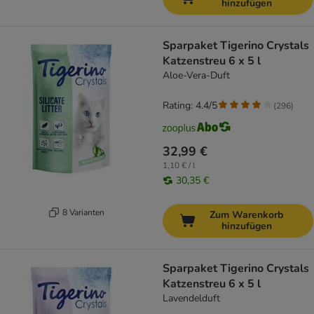
hinzufügen
Sparpaket Tigerino Crystals
Katzenstreu 6 x 5 l
Aloe-Vera-Duft
Rating: 4.4/5
(
296
)
32,99 €
1,10 € / l
30,35 €
8 Varianten
Zum Warenkorb
hinzufügen
Sparpaket Tigerino Crystals
Katzenstreu 6 x 5 l
Lavendelduft