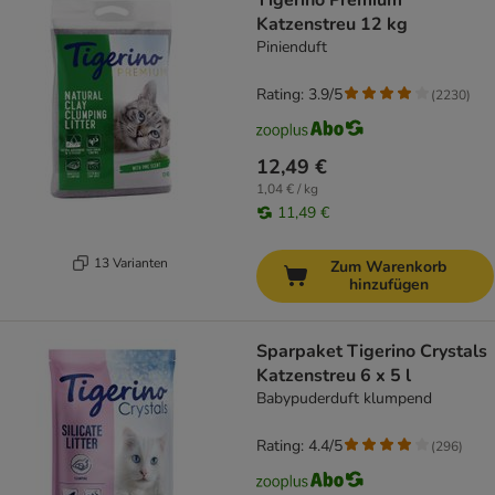
Tigerino Premium
Katzenstreu 12 kg
Pinienduft
Rating: 3.9/5
(
2230
)
12,49 €
1,04 € / kg
11,49 €
13 Varianten
Zum Warenkorb
hinzufügen
Sparpaket Tigerino Crystals
Katzenstreu 6 x 5 l
Babypuderduft klumpend
Rating: 4.4/5
(
296
)