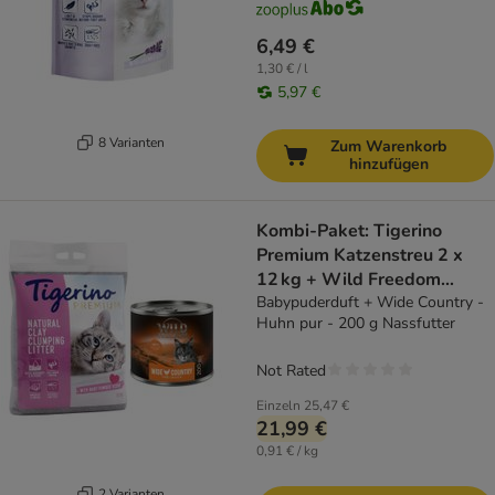
6,49 €
1,30 € / l
5,97 €
8 Varianten
Zum Warenkorb
hinzufügen
Kombi-Paket: Tigerino
Premium Katzenstreu 2 x
12 kg + Wild Freedom
Trocken- & Nassfutter
Babypuderduft + Wide Country -
Huhn pur - 200 g Nassfutter
Not Rated
Einzeln
25,47 €
21,99 €
0,91 € / kg
2 Varianten