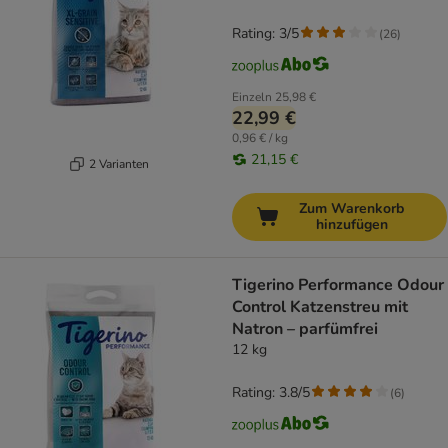
Rating: 3/5
(
26
)
Einzeln
25,98 €
22,99 €
0,96 € / kg
21,15 €
2 Varianten
Zum Warenkorb
hinzufügen
Tigerino Performance Odour
Control Katzenstreu mit
Natron – parfümfrei
12 kg
Rating: 3.8/5
(
6
)