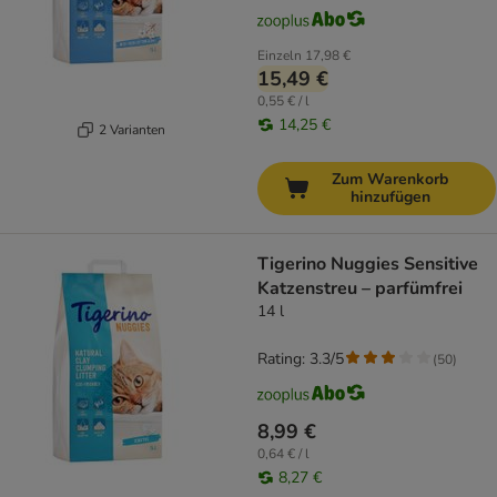
Einzeln
17,98 €
15,49 €
0,55 € / l
14,25 €
2 Varianten
Zum Warenkorb
hinzufügen
Tigerino Nuggies Sensitive
Katzenstreu – parfümfrei
14 l
Rating: 3.3/5
(
50
)
8,99 €
0,64 € / l
8,27 €