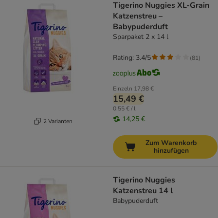
Tigerino Nuggies XL-Grain
Katzenstreu –
Babypuderduft
Sparpaket 2 x 14 l
Rating: 3.4/5
(
81
)
Einzeln
17,98 €
15,49 €
0,55 € / l
14,25 €
2 Varianten
Zum Warenkorb
hinzufügen
Tigerino Nuggies
Katzenstreu 14 l
Babypuderduft