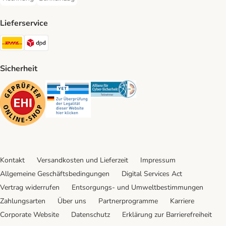
Rechnung Payment Method
Bankeinzug Payment Method
Lieferservice
DHL Shipping Method
DPD Shipping Method
Sicherheit
Security
Security
Security
Kontakt
Versandkosten und Lieferzeit
Impressum
Allgemeine Geschäftsbedingungen
Digital Services Act
Vertrag widerrufen
Entsorgungs- und Umweltbestimmungen
Zahlungsarten
Über uns
Partnerprogramme
Karriere
Corporate Website
Datenschutz
Erklärung zur Barrierefreiheit