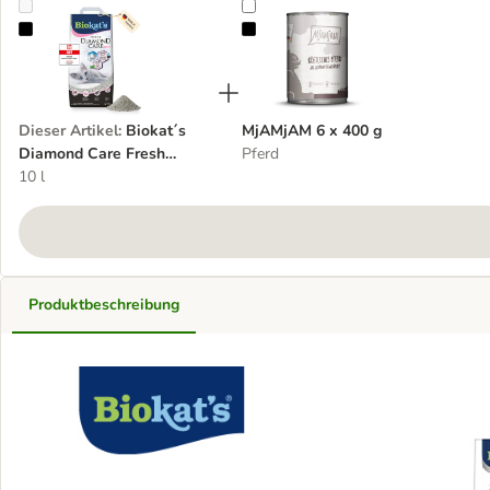
Biokat´s Diamond Care Fresh Katzenstreu
MjAMjAM 6 x 400 g
Dieser Artikel
:
Biokat´s
MjAMjAM 6 x 400 g
Diamond Care Fresh
Pferd
Katzenstreu
10 l
Produktbeschreibung