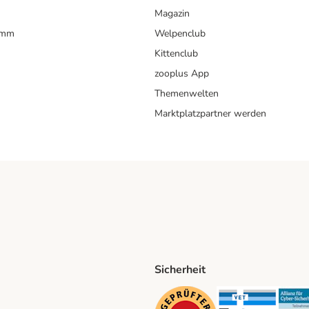
Magazin
amm
Welpenclub
Kittenclub
zooplus App
Themenwelten
Marktplatzpartner werden
Sicherheit
ping Method
D Shipping Method
Security
Securit