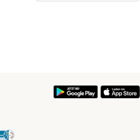
y
Security