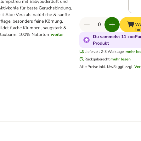
lumpstreu mit Babypuderduft und
ktivkohle für beste Geruchsbindung,
it Aloe Vera als natürliche & sanfte
flege, besonders feine Körnung,
Wa
ildet flache Klumpen, saugstark &
hi
staubarm, 100% Naturton
weiter
Du sammelst 11 zooPun
Produkt
Lieferzeit 2-3 Werktage.
mehr le
Rückgaberecht
mehr lesen
Alle Preise inkl. MwSt.
ggf. zzgl.
Ver