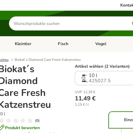
Kontak
Produkte
suchen
Kleintier
Fisch
Vogel
utter & Zubehör
Kategorie-Menü öffnen: Hundefutter & Zubehör
Kategorie-Menü öffnen: Kleintier
Kategorie-Menü öffnen
Ka
nstreu
Biokat´s Diamond Care Fresh Katzenstreu
Biokat´s
Artikel wählen (2 Varianten)
10 l
Diamond
425027.5
Care Fresh
UVP 12,29 €
11,49 €
Katzenstreu
1,15 € / l
0 l
Einz
(
0
)
Produkt bewerten