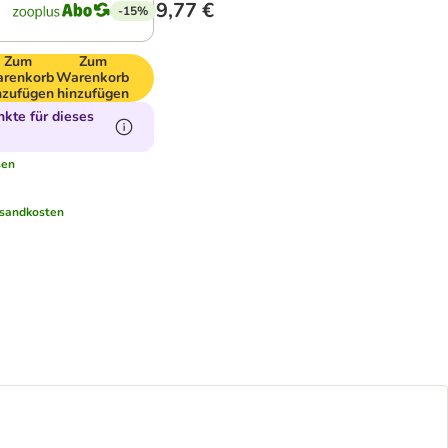
9,77 €
-15%
Zum
Zum
renkorb
Warenkorb
nzufügen
hinzufügen
kte für dieses
sen
sandkosten