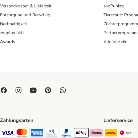
Versandkosten & Lieferzeit
zooPunkte
Entsorgung und Recycling
Tierschutz Progr
Nachhaltigkeit
Züchterprogramm
zooplus hilft
Partnerprogramm
Awards
Alle Vorteile
Zahlungsarten
Lieferservice
DHL Ship
DP
Visa Payment Method
Mastercard Payment Method
American Express Payment Method
Diners Club Payment Method
PayPal Payment Method
Apple Pay Payment Method
Klarna Payment Method