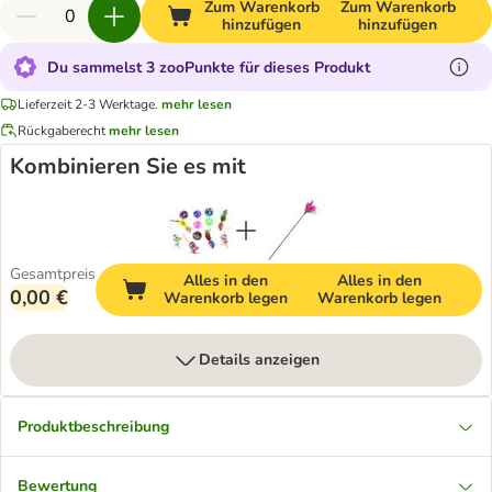
Zum Warenkorb
Zum Warenkorb
hinzufügen
hinzufügen
Du sammelst 3 zooPunkte für dieses Produkt
Lieferzeit 2-3 Werktage.
mehr lesen
Rückgaberecht
mehr lesen
Kombinieren Sie es mit
Gesamtpreis
Alles in den
Alles in den
0,00 €
Warenkorb legen
Warenkorb legen
Details anzeigen
Produktbeschreibung
Bewertung