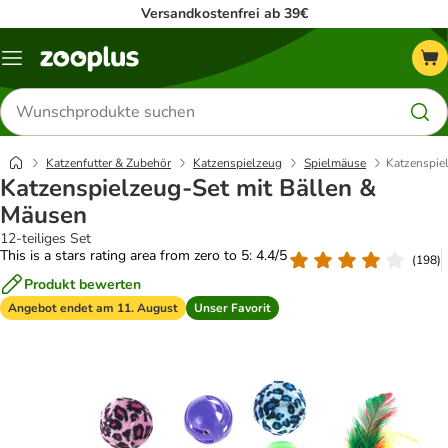
Versandkostenfrei ab 39€
Menü
Produkte
suchen
Katzenfutter & Zubehör
Katzenspielzeug
Spielmäuse
Katzenspie
Katzenspielzeug-Set mit Bällen &
Mäusen
12-teiliges Set
This is a stars rating area from zero to 5: 4.4/5
(
198
)
Produkt bewerten
Angebot endet am 11. August
Unser Favorit