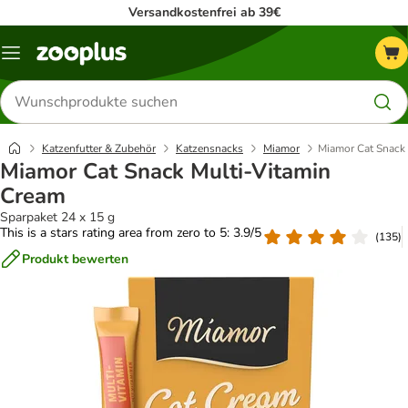
Versandkostenfrei ab 39€
Menü
Produkte
suchen
Katzenfutter & Zubehör
Katzensnacks
Miamor
Miamor Cat Snack 
Miamor Cat Snack Multi-Vitamin
Cream
Sparpaket 24 x 15 g
This is a stars rating area from zero to 5: 3.9/5
(
135
)
Produkt bewerten