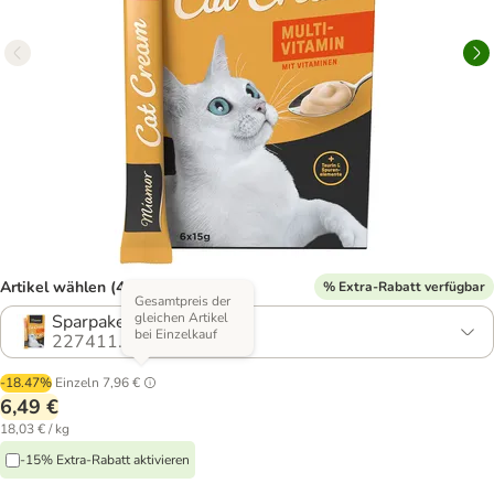
Artikel wählen (4 Varianten)
% Extra-Rabatt verfügbar
Gesamtpreis der
gleichen Artikel
Sparpaket 24 x 15 g
bei Einzelkauf
227411.1
-18.47%
Einzeln
7,96 €
6,49 €
18,03 € / kg
-15% Extra-Rabatt aktivieren