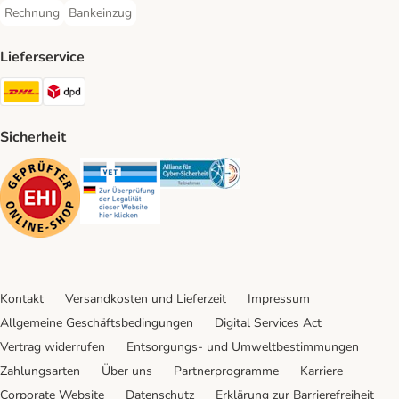
Rechnung
Bankeinzug
Rechnung Payment Method
Bankeinzug Payment Method
Lieferservice
DHL Shipping Method
DPD Shipping Method
Sicherheit
Security
Security
Security
Kontakt
Versandkosten und Lieferzeit
Impressum
Allgemeine Geschäftsbedingungen
Digital Services Act
Vertrag widerrufen
Entsorgungs- und Umweltbestimmungen
Zahlungsarten
Über uns
Partnerprogramme
Karriere
Corporate Website
Datenschutz
Erklärung zur Barrierefreiheit