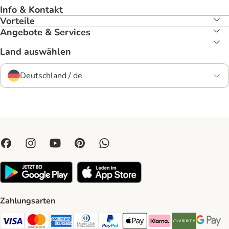
Info & Kontakt
Vorteile
Angebote & Services
Land auswählen
Deutschland / de
Zahlungsarten
Visa Payment Method
Mastercard Payment Method
American Express Payment Method
Diners Club Payment Method
PayPal Payment Method
Apple Pay Payment Method
Klarna Payment Method
Riverty Payment 
Google P