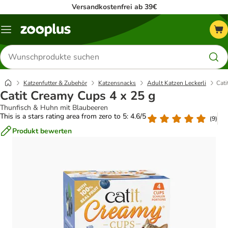
Versandkostenfrei ab 39€
Menü
Produkte
suchen
Katzenfutter & Zubehör
Katzensnacks
Adult Katzen Leckerli
Cati
Catit Creamy Cups 4 x 25 g
Thunfisch & Huhn mit Blaubeeren
This is a stars rating area from zero to 5: 4.6/5
(
9
)
Produkt bewerten