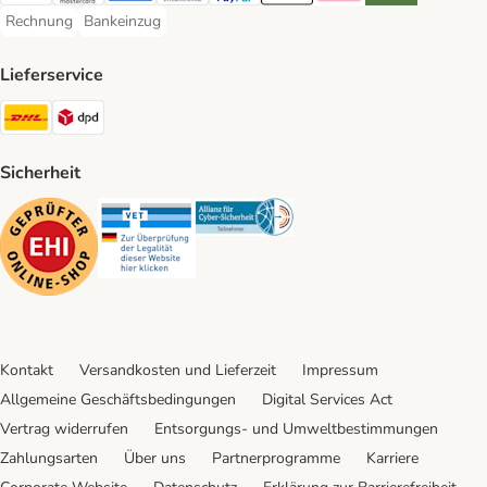
Rechnung
Bankeinzug
Rechnung Payment Method
Bankeinzug Payment Method
Lieferservice
DHL Shipping Method
DPD Shipping Method
Sicherheit
Security
Security
Security
Kontakt
Versandkosten und Lieferzeit
Impressum
Allgemeine Geschäftsbedingungen
Digital Services Act
Vertrag widerrufen
Entsorgungs- und Umweltbestimmungen
Zahlungsarten
Über uns
Partnerprogramme
Karriere