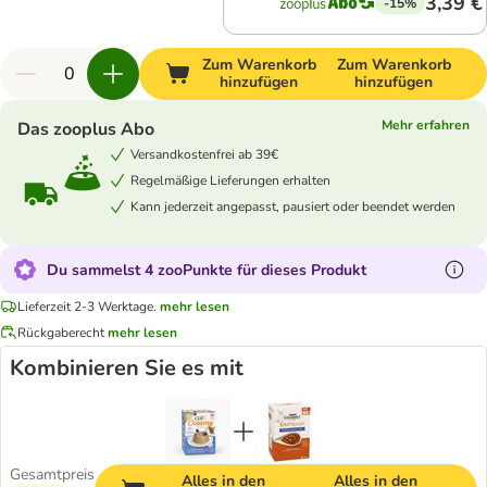
3,39 €
-15%
Zum Warenkorb
Zum Warenkorb
hinzufügen
hinzufügen
Mehr erfahren
Das zooplus Abo
Versandkostenfrei ab 39€
Regelmäßige Lieferungen erhalten
Kann jederzeit angepasst, pausiert oder beendet werden
Du sammelst 4 zooPunkte für dieses Produkt
Lieferzeit 2-3 Werktage.
mehr lesen
Rückgaberecht
mehr lesen
Kombinieren Sie es mit
Gesamtpreis
Alles in den
Alles in den