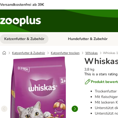
Versandkostenfrei ab 39€
Katzenfutter & Zubehör
Hundefutter & Zubehör
Kategorie-Menü öffnen: Katzenf
Katzenfutter & Zubehör
Katzenfutter trocken
Whiskas
Whiskas 
Whiskas
3,8 kg
This is a stars ratin
Produkt bewert
Trockenfutter
Mit fleischig
Mit leckeren K
Unterstützt d
Unterstützt 