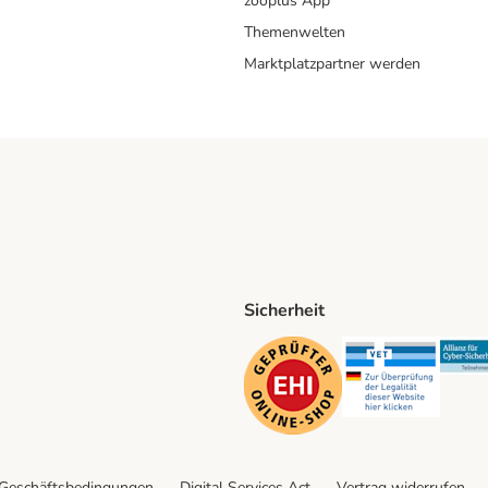
zooplus App
Themenwelten
Marktplatzpartner werden
Sicherheit
ping Method
D Shipping Method
Security
Securit
 Geschäftsbedingungen
Digital Services Act
Vertrag widerrufen