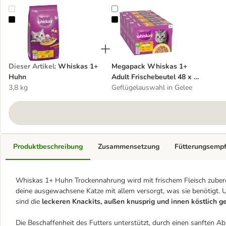
Whiskas 1+ Huhn
Megapack Whiskas 1+ Adult Frisch
Dieser Artikel
:
Whiskas 1+
Megapack Whiskas 1+
Huhn
Adult Frischebeutel 48 x 85
3,8 kg
g
Geflügelauswahl in Gelee
Produktbeschreibung
Zusammensetzung
Fütterungsemp
Whiskas 1+ Huhn Trockennahrung wird mit frischem Fleisch zubereit
deine ausgewachsene Katze mit allem versorgt, was sie benötigt.
sind die
leckeren Knackits, außen knusprig und innen köstlich ge
Die Beschaffenheit des Futters unterstützt, durch einen sanften A