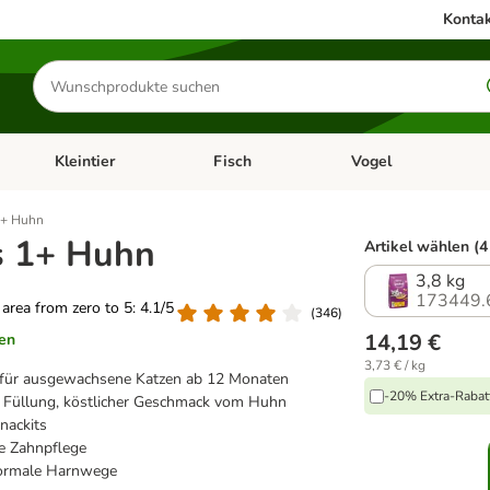
Kontak
Produkte
suchen
Kleintier
Fisch
Vogel
utter & Zubehör
Kategorie-Menü öffnen: Hundefutter & Zubehör
Kategorie-Menü öffnen: Kleintier
Kategorie-Menü öffnen
Ka
1+ Huhn
 1+ Huhn
Artikel wählen (4
3,8 kg
173449.
g area from zero to 5: 4.1/5
(
346
)
14,19 €
en
3,73 € / kg
 für ausgewachsene Katzen ab 12 Monaten
-20% Extra-Rabatt
er Füllung, köstlicher Geschmack vom Huhn
nackits
ie Zahnpflege
normale Harnwege