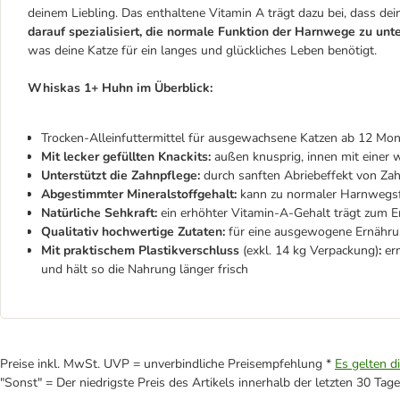
deinem Liebling. Das enthaltene Vitamin A trägt dazu bei, dass dein
darauf spezialisiert, die normale Funktion der Harnwege zu unte
was deine Katze für ein langes und glückliches Leben benötigt.
Whiskas 1+ Huhn im Überblick:
Trocken-Alleinfuttermittel für ausgewachsene Katzen ab 12 Mo
Mit lecker gefüllten Knackits:
außen knusprig, innen mit einer 
Unterstützt die Zahnpflege:
durch sanften Abriebeffekt von Za
Abgestimmter Mineralstoffgehalt:
kann zu normaler Harnwegsf
Natürliche Sehkraft:
ein erhöhter Vitamin-A-Gehalt trägt zum Er
Qualitativ hochwertige Zutaten:
für eine ausgewogene Ernähr
Mit praktischem Plastikverschluss
(exkl. 14 kg Verpackung)
:
erm
und hält so die Nahrung länger frisch
Preise inkl. MwSt. UVP = unverbindliche Preisempfehlung *
Es gelten d
"Sonst" = Der niedrigste Preis des Artikels innerhalb der letzten 30 Tage