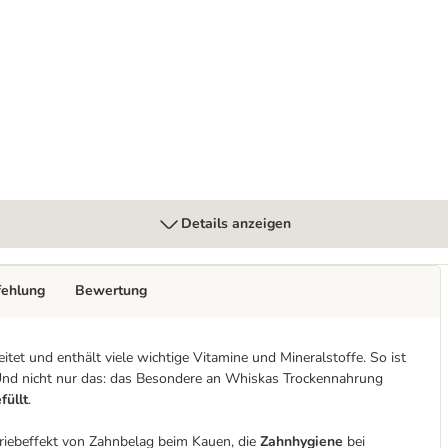
ebeutel 48 x 85 g
Details anzeigen
fehlung
Bewertung
et und enthält viele wichtige Vitamine und Mineralstoffe. So ist
 Und nicht nur das: das Besondere an Whiskas Trockennahrung
füllt
.
briebeffekt von Zahnbelag beim Kauen, die
Zahnhygiene
bei