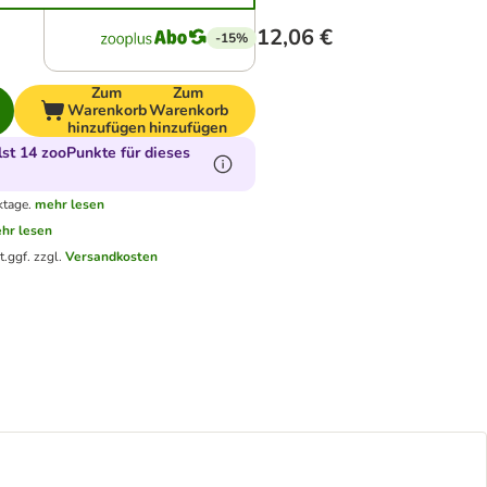
12,06 €
-15%
Zum
Zum
Warenkorb
Warenkorb
hinzufügen
hinzufügen
t 14 zooPunkte für dieses
ktage.
mehr lesen
hr lesen
t.
ggf. zzgl.
Versandkosten