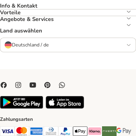
Info & Kontakt
Vorteile
Angebote & Services
Land auswählen
Deutschland / de
Zahlungsarten
Visa Payment Method
Mastercard Payment Method
American Express Payment Method
Diners Club Payment Method
PayPal Payment Method
Apple Pay Payment Method
Klarna Payment Method
Riverty Payment 
Google P