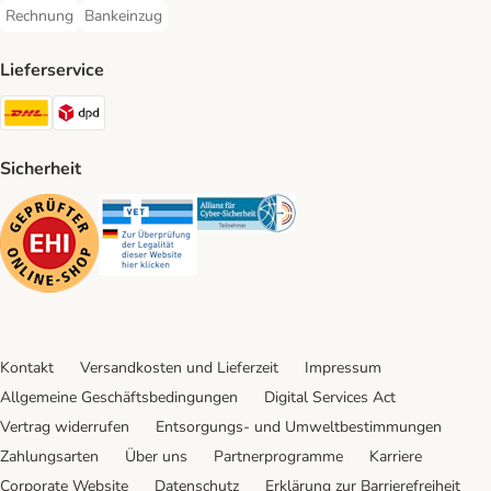
Rechnung
Bankeinzug
Rechnung Payment Method
Bankeinzug Payment Method
Lieferservice
DHL Shipping Method
DPD Shipping Method
Sicherheit
Security
Security
Security
Kontakt
Versandkosten und Lieferzeit
Impressum
Allgemeine Geschäftsbedingungen
Digital Services Act
Vertrag widerrufen
Entsorgungs- und Umweltbestimmungen
Zahlungsarten
Über uns
Partnerprogramme
Karriere
Corporate Website
Datenschutz
Erklärung zur Barrierefreiheit