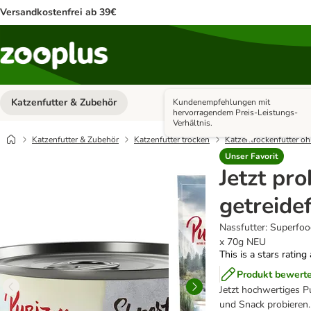
Versandkostenfrei ab 39€
Katzenfutter & Zubehör
Hundefutter & Zubehör
Kundenempfehlungen mit
Kategorie-Menü öffnen: Katzenf
hervorragendem Preis-Leistungs-
Verhältnis.
Katzenfutter & Zubehör
Katzenfutter trocken
Katzentrockenfutter oh
Unser Favorit
Jetzt pro
getreidef
Nassfutter: Superfoo
x 70g NEU
This is a stars rating
Produkt bewert
Jetzt hochwertiges Pu
und Snack probieren