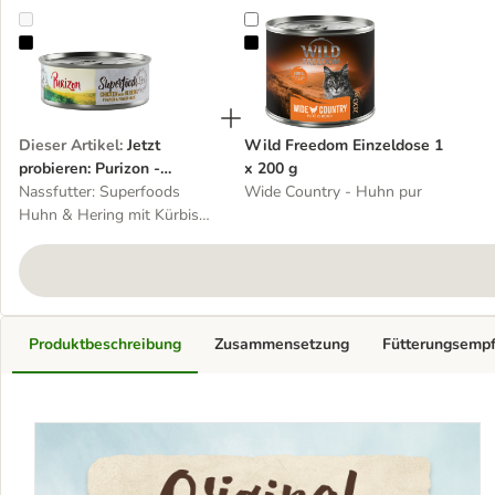
Jetzt probieren: Purizon - getreidefrei
Wild Freedom Einzeldose 1 x 200
Dieser Artikel
:
Jetzt
Wild Freedom Einzeldose 1
probieren: Purizon -
x 200 g
getreidefrei
Nassfutter: Superfoods
Wide Country - Huhn pur
Huhn & Hering mit Kürbis
und Granatapfel - 1 x 70g
NEU
Produktbeschreibung
Zusammensetzung
Fütterungsemp