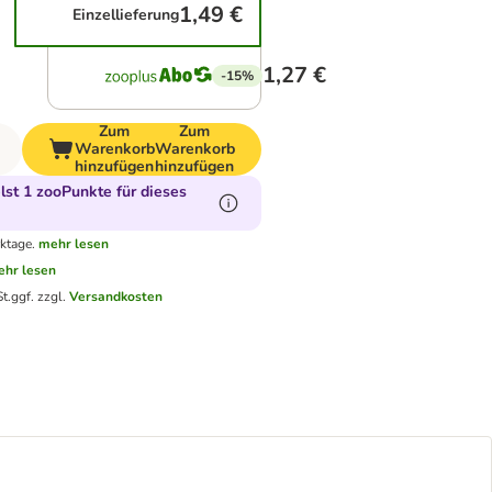
1,49 €
Einzellieferung
1,27 €
-15%
Zum
Zum
Warenkorb
Warenkorb
hinzufügen
hinzufügen
st 1 zooPunkte für dieses
ktage.
mehr lesen
hr lesen
t.
ggf. zzgl.
Versandkosten