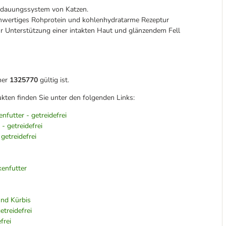
erdauungssystem von Katzen.
hwertiges Rohprotein und kohlenhydratarme Rezeptur
r Unterstützung einer intakten Haut und glänzendem Fell
mer
1325770
gültig ist.
kten finden Sie unter den folgenden Links:
nfutter - getreidefrei
- getreidefrei
getreidefrei
kenfutter
und Kürbis
treidefrei
frei