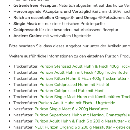
Getreidefreie Rezeptur:
Natürlich abgestimmt auf das kurze V
Hervorragende Akzeptanz und Verträglichkeit
: mind. 36% hoc
Reich an essentiellen Omega-3- und Omega-6-Fettsäuren:
Zu
Single Meat:
mit nur einer tierischen Proteinquelle
Coldpressed:
für eine besonders naturbelassene Rezeptur
Ancient Grains
: mit wertvollem Urgetreide
Bitte beachten Sie, dass dieses Angebot nur unter der Artikelnum
Weitere ausführliche Informationen zu den einzelnen Purizon Produ
Trockenfutter:
Purizon Sterilised Adult Huhn & Fisch 400g Trocke
Trockenfutter:
Purizon Adult Huhn mit Fisch 400g Trockenfutter 
Trockenfutter:
Purizon Kitten Huhn & Fisch 400g Trockenfutter - 
Trockenfutter:
Purizon Coldpressed Huhn mit Fischöl
Trockenfutter:
Purizon Coldpressed Pute mit Hanf
Trockenfutter:
Purizon Single Meat Huhn mit Kamilleblüten Troc
Trockenfutter:
Purizon Adult Huhn mit Fisch - Urgetreide
Nassfutter:
Purizon Single Meat 6 x 200g Nassfutter
Nassfutter:
Purizon Superfoods Huhn mit Herring, Granatapfel 
Nassfutter:
Purizon Adult Huhn & Fisch 6 x 200 g Nassfutter - ge
Nassfutter:
NEU: Purizon Organic 6 x 200 g Nassfutter - getreide