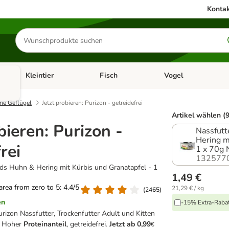
Kontak
Produkte
suchen
Kleintier
Fisch
Vogel
utter & Zubehör
Kategorie-Menü öffnen: Hundefutter & Zubehör
Kategorie-Menü öffnen: Kleintier
Kategorie-Menü öffnen
Ka
ne Geflügel
Jetzt probieren: Purizon - getreidefrei
Artikel wählen (9
bieren: Purizon -
Nassfutt
Hering m
rei
1 x 70g
132577
ds Huhn & Hering mit Kürbis und Granatapfel - 1
1,49 €
 area from zero to 5: 4.4/5
21,29 € / kg
(
2465
)
en
-15% Extra-Rabatt
rizon Nassfutter, Trockenfutter Adult und Kitten
. Hoher
Proteinanteil
, getreidefrei.
Jetzt ab 0,99
€