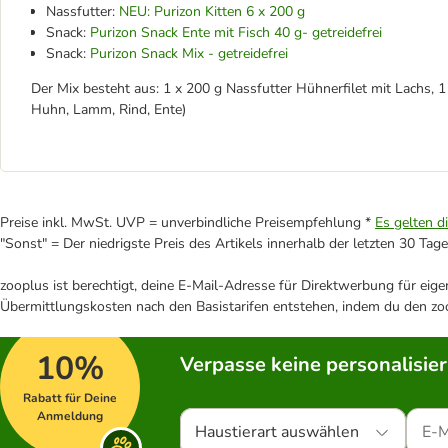
Nassfutter:
NEU: Purizon Kitten 6 x 200 g
Snack:
Purizon Snack Ente mit Fisch 40 g- getreidefrei
Snack:
Purizon Snack Mix - getreidefrei
Der Mix besteht aus: 1 x 200 g Nassfutter Hühnerfilet mit Lachs, 1
Huhn, Lamm, Rind, Ente)
Preise inkl. MwSt. UVP = unverbindliche Preisempfehlung *
Es gelten d
"Sonst" = Der niedrigste Preis des Artikels innerhalb der letzten 30 Tage
zooplus ist berechtigt, deine E-Mail-Adresse für Direktwerbung für eig
Übermittlungskosten nach den Basistarifen entstehen, indem du den zoo
10%
Verpasse keine personalisie
Rabatt für Deine
Anmeldung
Haustierart auswählen