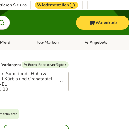
tieren Sie uns
Wiederbestellen
Warenkorb
Pferd
Top-Marken
% Angebote
: Fisch
tegorie-Menü öffnen: Vogel
Kategorie-Menü öffnen: Pferd
Kategorie-Menü öffnen: T
 Varianten)
% Extra-Rabatt verfügbar
er: Superfoods Huhn &
it Kürbis und Granatapfel -
 NEU
0.23
 aktivieren