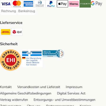
Visa Payment Method
Mastercard Payment Method
American Express Payment Method
Diners Club Payment Method
PayPal Payment Method
Apple Pay Payment Method
Klarna Payment Method
Riverty Payment 
Google P
Rechnung
Bankeinzug
Rechnung Payment Method
Bankeinzug Payment Method
Lieferservice
DHL Shipping Method
DPD Shipping Method
Sicherheit
Security
Security
Security
Kontakt
Versandkosten und Lieferzeit
Impressum
Allgemeine Geschäftsbedingungen
Digital Services Act
Vertrag widerrufen
Entsorgungs- und Umweltbestimmungen