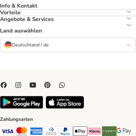
Info & Kontakt
Vorteile
Angebote & Services
Land auswählen
Deutschland / de
Zahlungsarten
Visa Payment Method
Mastercard Payment Method
American Express Payment Method
Diners Club Payment Method
PayPal Payment Method
Apple Pay Payment Method
Klarna Payment Method
Riverty Payment 
Google P