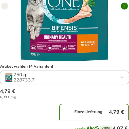
Artikel wählen (4 Varianten)
750 g
228733.7
4,79 €
6,39 € / kg
4,79 €
Einzellieferung
4,07 €
-15%