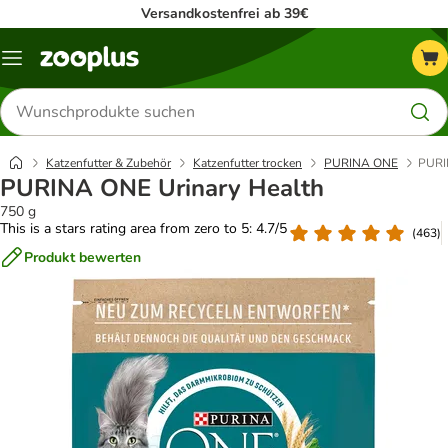
Versandkostenfrei ab 39€
Menü
Produkte
suchen
Katzenfutter & Zubehör
Katzenfutter trocken
PURINA ONE
PURI
PURINA ONE Urinary Health
750 g
This is a stars rating area from zero to 5: 4.7/5
(
463
)
Produkt bewerten