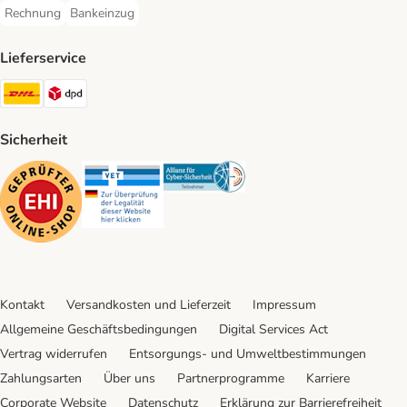
Rechnung
Bankeinzug
Rechnung Payment Method
Bankeinzug Payment Method
Lieferservice
DHL Shipping Method
DPD Shipping Method
Sicherheit
Security
Security
Security
Kontakt
Versandkosten und Lieferzeit
Impressum
Allgemeine Geschäftsbedingungen
Digital Services Act
Vertrag widerrufen
Entsorgungs- und Umweltbestimmungen
Zahlungsarten
Über uns
Partnerprogramme
Karriere
Corporate Website
Datenschutz
Erklärung zur Barrierefreiheit