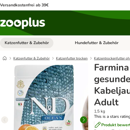
Versandkostenfrei ab 39€
Katzenfutter & Zubehör
Hundefutter & Zubehör
Kategorie-Menü öffnen: Katzenf
Katzenfutter & Zubehör
Katzenfutter trocken
Katzentrockenfutter oh
Farmin
gesunde
Kabelja
Adult
1,5 kg
This is a stars ratin
Produkt bewer