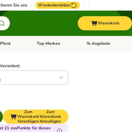
tieren Sie uns
Wiederbestellen
Warenkorb
Pferd
Top-Marken
% Angebote
: Fisch
tegorie-Menü öffnen: Vogel
Kategorie-Menü öffnen: Pferd
Kategorie-Menü öffnen: T
 Varianten)
0
Zum
Zum
Warenkorb
Warenkorb
hinzufügen
hinzufügen
t 21 zooPunkte für dieses