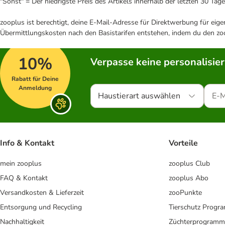
"Sonst" = Der niedrigste Preis des Artikels innerhalb der letzten 30 Tage
zooplus ist berechtigt, deine E-Mail-Adresse für Direktwerbung für eig
Übermittlungskosten nach den Basistarifen entstehen, indem du den zoo
10%
Verpasse keine personalisie
Rabatt für Deine
Anmeldung
Haustierart auswählen
Info & Kontakt
Vorteile
mein zooplus
zooplus Club
FAQ & Kontakt
zooplus Abo
Versandkosten & Lieferzeit
zooPunkte
Entsorgung und Recycling
Tierschutz Progr
Nachhaltigkeit
Züchterprogramm