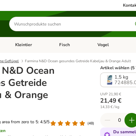
Kontak
Produkte
suchen
Kleintier
Fisch
Vogel
utter & Zubehör
Kategorie-Menü öffnen: Hundefutter & Zubehör
Kategorie-Menü öffnen: Kleintier
Kategorie-Menü öffnen
Ka
ne Geflügel
Farmina N&D Ocean gesundes Getreide Kabeljau & Orange Adult
a N&D Ocean
Artikel wählen (5
1,5 kg
s Getreide
724885.
u & Orange
UVP 21,90 €
21,49 €
14,33 € / kg
g area from zero to 5: 4.5/5
(
48
)
ten
Du sammels