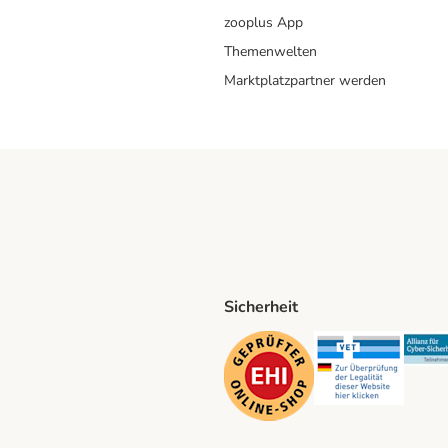
zooplus App
Themenwelten
Marktplatzpartner werden
Sicherheit
ping Method
D Shipping Method
Security
Securit