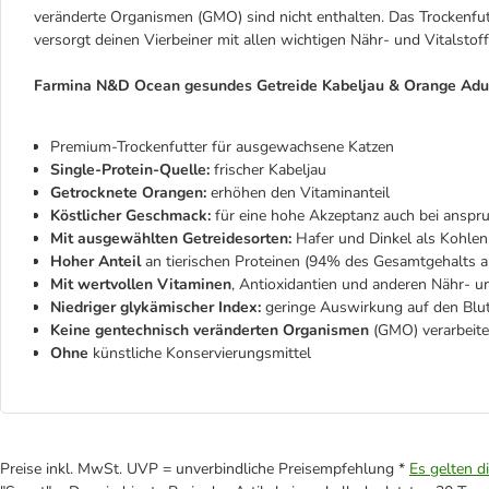
veränderte Organismen (GMO) sind nicht enthalten. Das Trockenfut
versorgt deinen Vierbeiner mit allen wichtigen Nähr- und Vitalstof
Farmina N&D Ocean gesundes Getreide Kabeljau & Orange Adult
Premium-Trockenfutter für ausgewachsene Katzen
Single-Protein-Quelle:
frischer Kabeljau
Getrocknete Orangen:
erhöhen den Vitaminanteil
Köstlicher Geschmack:
für eine hohe Akzeptanz auch bei anspr
Mit ausgewählten Getreidesorten:
Hafer und Dinkel als Kohlen
Hoher Anteil
an tierischen Proteinen (94% des Gesamtgehalts a
Mit wertvollen Vitaminen
, Antioxidantien und anderen Nähr- un
Niedriger glykämischer Index:
geringe Auswirkung auf den Blut
Keine gentechnisch veränderten Organismen
(GMO) verarbeite
Ohne
künstliche Konservierungsmittel
Preise inkl. MwSt. UVP = unverbindliche Preisempfehlung *
Es gelten d