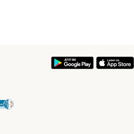
y
Security