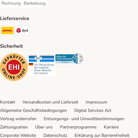
Rechnung
Bankeinzug
Rechnung Payment Method
Bankeinzug Payment Method
Lieferservice
DHL Shipping Method
DPD Shipping Method
Sicherheit
Security
Security
Security
Kontakt
Versandkosten und Lieferzeit
Impressum
Allgemeine Geschäftsbedingungen
Digital Services Act
Vertrag widerrufen
Entsorgungs- und Umweltbestimmungen
Zahlungsarten
Über uns
Partnerprogramme
Karriere
Corporate Website
Datenschutz
Erklärung zur Barrierefreiheit