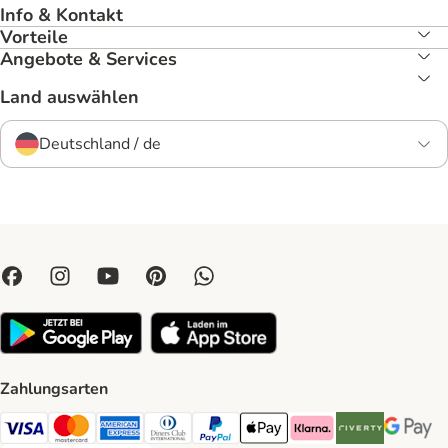
Info & Kontakt
Vorteile
Angebote & Services
Land auswählen
Deutschland / de
Zahlungsarten
Visa Payment Method
Mastercard Payment Method
American Express Payment Method
Diners Club Payment Method
PayPal Payment Method
Apple Pay Payment Method
Klarna Payment Method
Riverty Payment 
Google P