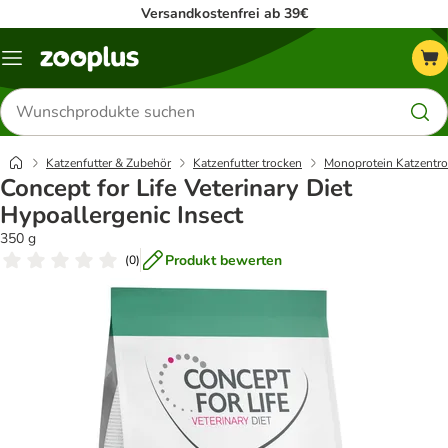
Versandkostenfrei ab 39€
Menü
Produkte
suchen
Katzenfutter & Zubehör
Katzenfutter trocken
Monoprotein Katzentro
Concept for Life Veterinary Diet
Hypoallergenic Insect
350 g
Produkt bewerten
(
0
)