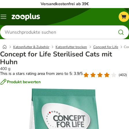
Versandkostenfrei ab 39€
Menü
Produkte
suchen
Katzenfutter & Zubehör
Katzenfutter trocken
Concept for Life
Con
Concept for Life Sterilised Cats mit
Huhn
400 g
This is a stars rating area from zero to 5: 3.9/5
(
402
)
Produkt bewerten