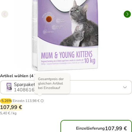
Artikel wählen (4 Varianten)
Gesamtpreis der
gleichen Artikel
Sparpaket 2 x 10 kg
bei Einzelkauf
1408616.3
-5.26%
Einzeln
113,98 €
107,99 €
5,40 € / kg
107,99 €
Einzellieferung