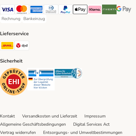
Visa Payment Method
Mastercard Payment Method
American Express Payment Method
Diners Club Payment Method
PayPal Payment Method
Apple Pay Payment Method
Klarna Payment Method
Riverty Payment 
Google P
Rechnung
Bankeinzug
Rechnung Payment Method
Bankeinzug Payment Method
Lieferservice
DHL Shipping Method
DPD Shipping Method
Sicherheit
Security
Security
Security
Kontakt
Versandkosten und Lieferzeit
Impressum
Allgemeine Geschäftsbedingungen
Digital Services Act
Vertrag widerrufen
Entsorgungs- und Umweltbestimmungen