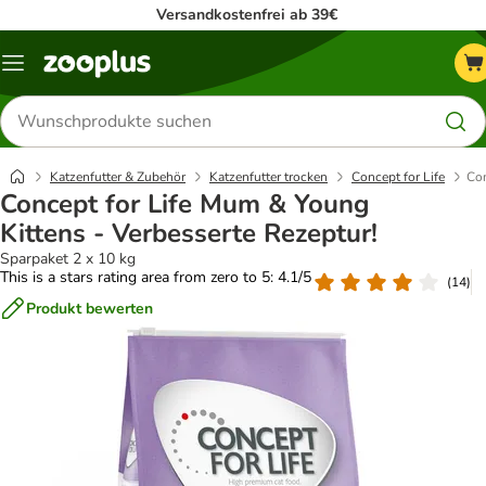
Versandkostenfrei ab 39€
Menü
Produkte
suchen
Katzenfutter & Zubehör
Katzenfutter trocken
Concept for Life
Con
Concept for Life Mum & Young
Kittens - Verbesserte Rezeptur!
Sparpaket 2 x 10 kg
This is a stars rating area from zero to 5: 4.1/5
(
14
)
Produkt bewerten