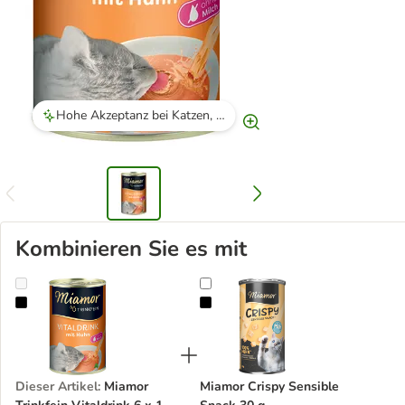
Hohe Akzeptanz bei Katzen, besonders bei Senioren und trinkfaulen Katzen.
Kombinieren Sie es mit
Miamor Trinkfein Vitaldrink 6 x 135 ml
Miamor Crispy Sensible Snack 30 
Dieser Artikel
:
Miamor
Miamor Crispy Sensible