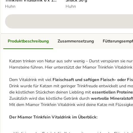
Trinkfein Vitaldrink 6 x 135
Snack 30 g
ml
Huhn
Huhn
Produktbeschreibung
Zusammensetzung
Fütterungsemp
Katzen trinken von Natur aus sehr wenig – Durst verspüren sie nu
Harnsteine führen. Hier unterstützt der Miamor Trinkfein Vitaldrin
Dem Vitaldrink mit viel
Fleischsaft und saftigen Fleisch- oder F
Drink wurde für Katzen mit geringer Trinkfreude entwickelt und mot
die köstlichen Stückchen deinen Liebling mit
essentiellen Protein
Zusätzlich wird das köstliche Getränk durch
wertvolle Mineralstof
Mit dem Miamor Trinkfein Vitaldrink wird deine Katze mit Flüssigke
Der Miamor Trinkfein Vitaldrink im Überblick: