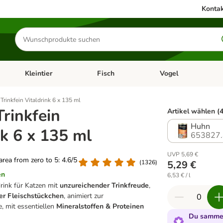
Kontak
Produkte
suchen
Kleintier
Fisch
Vogel
utter & Zubehör
Kategorie-Menü öffnen: Hundefutter & Zubehör
Kategorie-Menü öffnen: Kleintier
Kategorie-Menü öffnen
Ka
Trinkfein Vitaldrink 6 x 135 ml
rinkfein
Artikel wählen (4
Huhn
nk 6 x 135 ml
653827.
UVP 5,69 €
 area from zero to 5: 4.6/5
(
1326
)
5,29 €
en
6,53 € / l
rink für Katzen mit
unzureichender Trinkfreude
,
er Fleischstückchen
, animiert zur
, mit essentiellen
Mineralstoffen & Proteinen
Du sammel