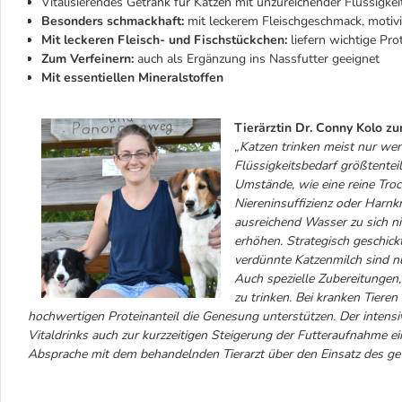
Vitalisierendes Getränk für Katzen mit unzureichender Flüssigk
Besonders schmackhaft:
mit leckerem Fleischgeschmack, motivi
Mit leckeren Fleisch- und Fischstückchen:
liefern wichtige Pro
Zum Verfeinern:
auch als Ergänzung ins Nassfutter geeignet
Mit essentiellen Mineralstoffen
Tierärztin Dr. Conny Kolo zu
„Katzen trinken meist nur wen
Flüssigkeitsbedarf größtentei
Umstände, wie eine reine Troc
Niereninsuffizienz oder Harnk
ausreichend Wasser zu sich n
erhöhen. Strategisch geschick
verdünnte Katzenmilch sind 
Auch spezielle Zubereitungen,
zu trinken. Bei kranken Tieren
hochwertigen Proteinanteil die Genesung unterstützen. Der intensi
Vitaldrinks auch zur kurzzeitigen Steigerung der Futteraufnahme ei
Absprache mit dem behandelnden Tierarzt über den Einsatz des gew