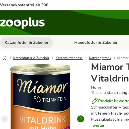
Versandkostenfrei ab 39€
Katzenfutter & Zubehör
Hundefutter & Zubehör
Kategorie-Menü öffnen: Katzenf
Katzenfutter & Zubehör
Katzenfutter nass
Katzengetränk
Miamor 
Miamor T
Vitaldri
Huhn
This is a stars rating
Produkt bewert
Schmackhafter Vitald
mit
feinen Fisch- od
Flüssigkeitsaufnahme
weiter