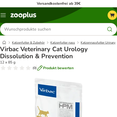
Versandkostenfrei ab 39€
Menü
Produkte
suchen
Katzenfutter & Zubehör
Katzenfutter nass
Katzennassfutter Urinary
Virbac Veterinary Cat Urology
Dissolution & Prevention
12 x 85 g
Produkt bewerten
(
0
)