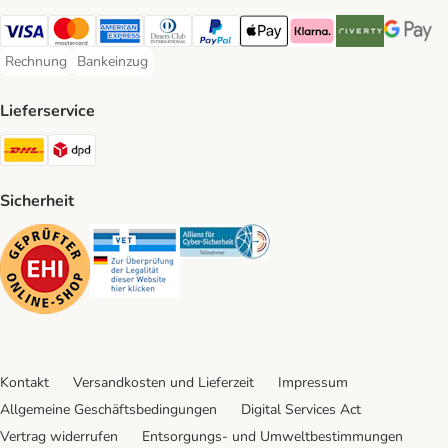
Visa Payment Method
Mastercard Payment Method
American Express Payment Method
Diners Club Payment Method
PayPal Payment Method
Apple Pay Payment Method
Klarna Payment Method
Riverty Payment 
Google P
Rechnung
Bankeinzug
Rechnung Payment Method
Bankeinzug Payment Method
Lieferservice
DHL Shipping Method
DPD Shipping Method
Sicherheit
Security
Security
Security
Kontakt
Versandkosten und Lieferzeit
Impressum
Allgemeine Geschäftsbedingungen
Digital Services Act
Vertrag widerrufen
Entsorgungs- und Umweltbestimmungen