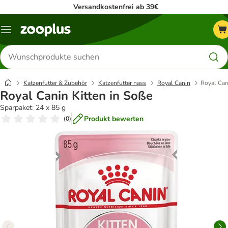
Versandkostenfrei ab 39€
Menü
Produkte
suchen
Katzenfutter & Zubehör
Katzenfutter nass
Royal Canin
Royal Can
Royal Canin Kitten in Soße
Sparpaket: 24 x 85 g
Produkt bewerten
(
0
)