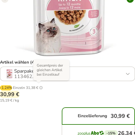
Artikel wählen (4 Varianten)
Gesamtpreis der
gleichen Artikel
Sparpaket: 24 x 85 g
bei Einzelkauf
113462.19
-1.24%
Einzeln
31,38 €
30,99 €
15,19 € / kg
30,99 €
Einzellieferung
26,34 
-15%