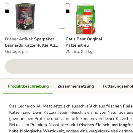
Sparpaket Leonardo Katzenfutter All Meat 24 x 800 g
Cat's Best Original Katzenstreu
Dieser Artikel
:
Sparpaket
Cat's Best Original
Leonardo Katzenfutter All
Katzenstreu
Meat 24 x 800 g
Geflügel pur
20 l (ca. 8,6 kg)
Produktbeschreibung
Zusammensetzung
Fütterungsemp
Das Leonardo All Meat setzt sich ausschließlich aus
frischen Flei
Katzen sind. Denn Katzen lieben Fleisch, sie sind von Natur aus au
gewonnenen Proteine und Nährstoffe können von deiner Katze bes
Bei diesem Premium-Nassfutter wird
frisches Fleisch und fangfr
hohe biologische Wertigkeit,
sodass eine vergleichsweise geringe