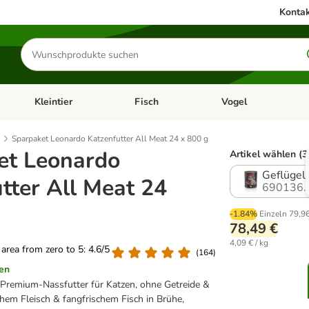
Kontak
Produkte
suchen
Kleintier
Fisch
Vogel
utter & Zubehör
Kategorie-Menü öffnen: Hundefutter & Zubehör
Kategorie-Menü öffnen: Kleintier
Kategorie-Menü öffnen
Ka
Sparpaket Leonardo Katzenfutter All Meat 24 x 800 g
et Leonardo
Artikel wählen (3
Geflügel
tter All Meat 24
690136.
-1.84%
Einzeln
79,9
78,49 €
4,09 € / kg
g area from zero to 5: 4.6/5
(
164
)
en
 Premium-Nassfutter für Katzen, ohne Getreide &
schem Fleisch & fangfrischem Fisch in Brühe,