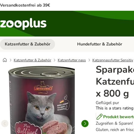
Versandkostenfrei ab 39€
Katzenfutter & Zubehör
Hundefutter & Zubehör
Kategorie-Menü öffnen: Katzenf
Katzenfutter & Zubehör
Katzenfutter nass
Katzennassfutter Sensitiv
Sparpak
Katzenfu
x 800 g
Geflügel pur
This is a stars ratin
Produkt bewert
Zugreifen & Sparen!
Gluten, reich an fri