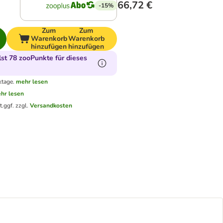
66,72 €
-15%
Zum
Zum
Warenkorb
Warenkorb
hinzufügen
hinzufügen
t 78 zooPunkte für dieses
ktage.
mehr lesen
hr lesen
t.
ggf. zzgl.
Versandkosten