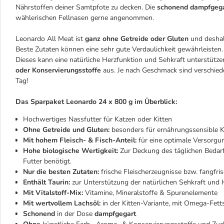
Nährstoffen deiner Samtpfote zu decken. Die
schonend dampfgeg
wählerischen Fellnasen gerne angenommen.
Leonardo All Meat ist
ganz ohne Getreide oder Gluten
und deshalb
Beste Zutaten können eine sehr gute Verdaulichkeit gewährleisten
Dieses kann eine natürliche Herzfunktion und Sehkraft unterstüt
oder Konservierungsstoffe
aus. Je nach Geschmack sind verschieden
Tag!
Das Sparpaket Leonardo 24 x 800 g im Überblick:
Hochwertiges Nassfutter für Katzen oder Kitten
Ohne Getreide und Gluten:
besonders für ernährungssensible Ka
Mit hohem Fleisch- & Fisch-Anteil:
für eine optimale Versorgu
Hohe biologische Wertigkeit:
Zur Deckung des täglichen Bedarf
Futter benötigt.
Nur die besten Zutaten:
frische Fleischerzeugnisse bzw. fangfri
Enthält Taurin:
zur Unterstützung der natürlichen Sehkraft und 
Mit Vitalstoff-Mix:
Vitamine, Mineralstoffe & Spurenelemente
Mit wertvollem Lachsöl:
in der Kitten-Variante, mit Omega-Fett
Schonend
in der Dose
dampfgegart