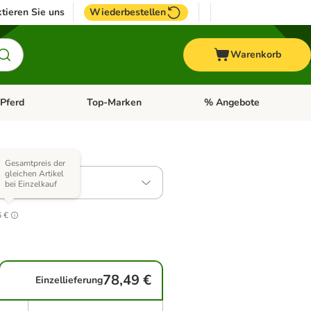
tieren Sie uns
Wiederbestellen
Warenkorb
Pferd
Top-Marken
% Angebote
: Fisch
tegorie-Menü öffnen: Vogel
Kategorie-Menü öffnen: Pferd
Kategorie-Menü öffnen: T
 Varianten)
Gesamtpreis der
gleichen Artikel
 pur
bei Einzelkauf
1
6 €
78,49 €
Einzellieferung