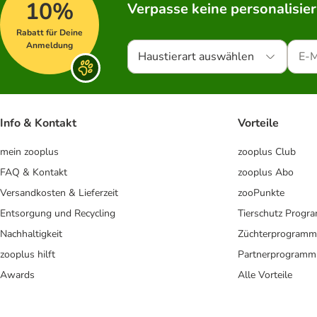
10%
Verpasse keine personalisie
Rabatt für Deine
Anmeldung
Haustierart auswählen
Info & Kontakt
Vorteile
mein zooplus
zooplus Club
FAQ & Kontakt
zooplus Abo
Versandkosten & Lieferzeit
zooPunkte
Entsorgung und Recycling
Tierschutz Progr
Nachhaltigkeit
Züchterprogramm
zooplus hilft
Partnerprogramm
Awards
Alle Vorteile