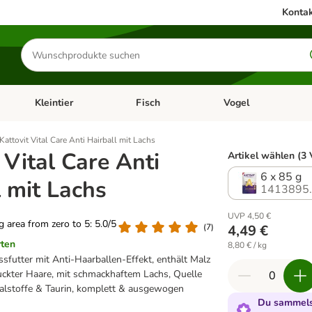
Kontak
Produkte
suchen
Kleintier
Fisch
Vogel
utter & Zubehör
Kategorie-Menü öffnen: Hundefutter & Zubehör
Kategorie-Menü öffnen: Kleintier
Kategorie-Menü öffnen
Ka
Kattovit Vital Care Anti Hairball mit Lachs
 Vital Care Anti
Artikel wählen (3 
6 x 85 g
l mit Lachs
1413895
UVP 4,50 €
ng area from zero to 5: 5.0/5
(
7
)
4,49 €
rten
8,80 € / kg
sfutter mit Anti-Haarballen-Effekt, enthält Malz
uckter Haare, mit schmackhaftem Lachs, Quelle
ralstoffe & Taurin, komplett & ausgewogen
Du sammelst