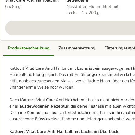
Vital Care Anti Hairball mit
getreidefrei
Lachs
6 x 85 g
Nassfutter: Hühnerfillet mit
Lachs - 1 x 200 g
Produktbeschreibung
Zusammensetzung
Fütterungsemp
Kattovit Vital Care Anti Hairball mit Lachs ist ein ausgewogenes N
Haarballenbildung eignet. Das mit Ernährungsexperten entwickelte
hilft, dank des zugesetzten Malzes, verschluckte Haare über den K
unangenehme Weise hochwürgen.
Doch Kattovit Vital Care Anti Hairball mit Lachs dient nicht nur de
einer
ausgewogenen Rezeptur
, die deine Fellnase mit allen wicht
Die feine Komposition aus zarten Stückchen mit Lachs in herzhafte
ausreichende Flüssigkeitsaufnahme und liefert ganz nebenbei wertv
Kattovit Vital Care Anti Hairball mit Lachs im Überblick: