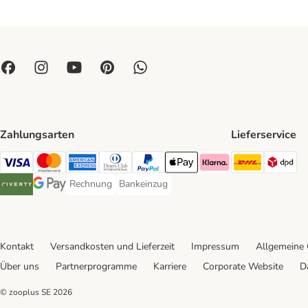
Zahlungsarten
Lieferservice
DHL Ship
DP
Visa Payment Method
Mastercard Payment Method
American Express Payment Method
Diners Club Payment Method
PayPal Payment Method
Apple Pay Payment Method
Klarna Payment Method
Rechnung
Bankeinzug
Rechnung Payment Method
Bankeinzug Payment Method
Riverty Payment Method
Google Pay Payment Method
Kontakt
Versandkosten und Lieferzeit
Impressum
Allgemeine
Über uns
Partnerprogramme
Karriere
Corporate Website
D
© zooplus SE
2026