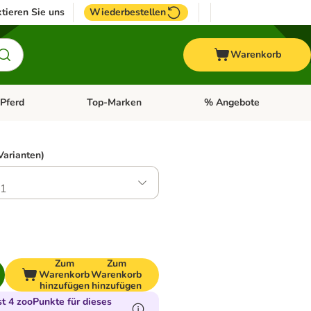
tieren Sie uns
Wiederbestellen
Warenkorb
Pferd
Top-Marken
% Angebote
: Fisch
tegorie-Menü öffnen: Vogel
Kategorie-Menü öffnen: Pferd
Kategorie-Menü öffnen: T
Varianten)
.1
Zum
Zum
Warenkorb
Warenkorb
hinzufügen
hinzufügen
 4 zooPunkte für dieses