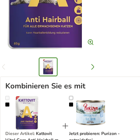
Kombinieren Sie es mit
Kattovit Vital Care Anti Hairball mit Lachs
Jetzt probieren: Purizon - getreidef
Dieser Artikel
:
Kattovit
Jetzt probieren: Purizon -