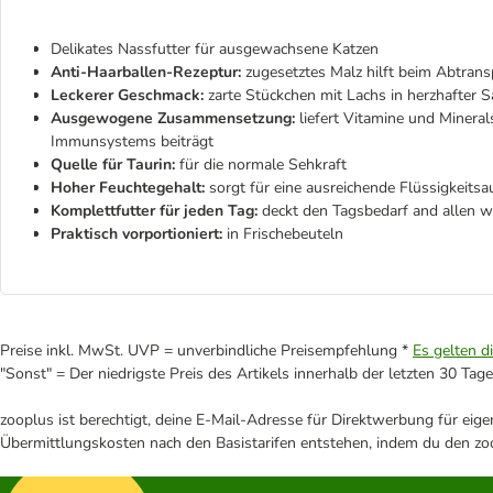
Delikates Nassfutter für ausgewachsene Katzen
Anti-Haarballen-Rezeptur:
zugesetztes Malz hilft beim Abtrans
Leckerer Geschmack:
zarte Stückchen mit Lachs in herzhafter 
Ausgewogene Zusammensetzung:
liefert Vitamine und Mineral
Immunsystems beiträgt
Quelle für Taurin:
für die normale Sehkraft
Hoher Feuchtegehalt:
sorgt für eine ausreichende Flüssigkeits
Komplettfutter für jeden Tag:
deckt den Tagsbedarf and allen w
Praktisch vorportioniert:
in Frischebeuteln
Preise inkl. MwSt. UVP = unverbindliche Preisempfehlung *
Es gelten d
"Sonst" = Der niedrigste Preis des Artikels innerhalb der letzten 30 Tage
zooplus ist berechtigt, deine E-Mail-Adresse für Direktwerbung für eig
Übermittlungskosten nach den Basistarifen entstehen, indem du den zoo