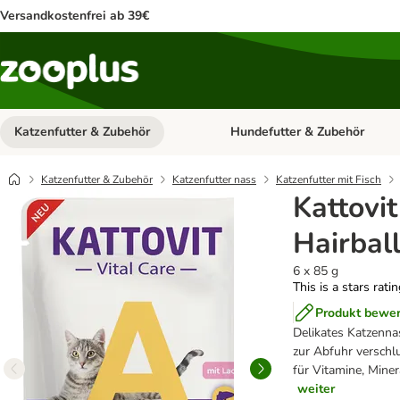
Versandkostenfrei ab 39€
Katzenfutter & Zubehör
Hundefutter & Zubehör
Kategorie-Menü öffnen: Katzenf
Katzenfutter & Zubehör
Katzenfutter nass
Katzenfutter mit Fisch
Kattovit
Hairbal
6 x 85 g
This is a stars rati
Produkt bewe
Delikates Katzennas
zur Abfuhr verschl
für Vitamine, Mine
weiter