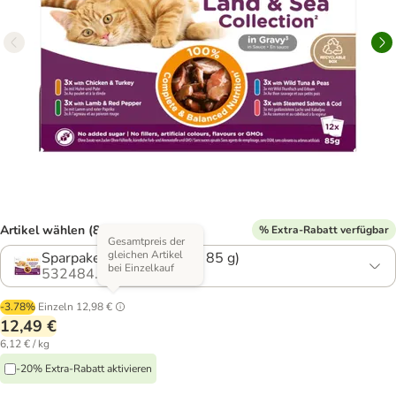
Artikel wählen (8 Varianten)
% Extra-Rabatt verfügbar
Gesamtpreis der
gleichen Artikel
Sparpaket: in Sauce (24 x 85 g)
bei Einzelkauf
532484.14
-3.78%
Einzeln
12,98 €
12,49 €
6,12 € / kg
-20% Extra-Rabatt aktivieren