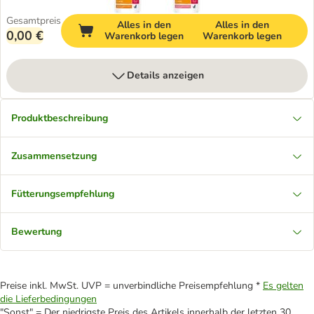
Gesamtpreis
Alles in den
Alles in den
0,00 €
Warenkorb legen
Warenkorb legen
Details anzeigen
Produktbeschreibung
Zusammensetzung
Fütterungsempfehlung
Bewertung
Preise inkl. MwSt. UVP = unverbindliche Preisempfehlung *
Es gelten
die Lieferbedingungen
"Sonst" = Der niedrigste Preis des Artikels innerhalb der letzten 30