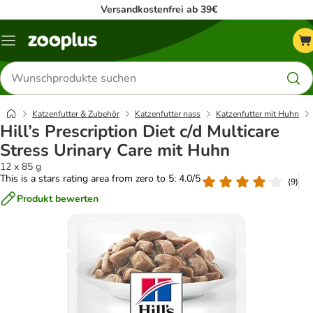
Versandkostenfrei ab 39€
Menü
Produkte
suchen
Katzenfutter & Zubehör
Katzenfutter nass
Katzenfutter mit Huhn
Hill’s Prescription Diet c/d Multicare
Stress Urinary Care mit Huhn
12 x 85 g
This is a stars rating area from zero to 5: 4.0/5
(
9
)
Produkt bewerten