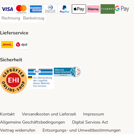
Visa Payment Method
Mastercard Payment Method
American Express Payment Method
Diners Club Payment Method
PayPal Payment Method
Apple Pay Payment Method
Klarna Payment Method
Riverty Payment 
Google P
Rechnung
Bankeinzug
Rechnung Payment Method
Bankeinzug Payment Method
Lieferservice
DHL Shipping Method
DPD Shipping Method
Sicherheit
Security
Security
Security
Kontakt
Versandkosten und Lieferzeit
Impressum
Allgemeine Geschäftsbedingungen
Digital Services Act
Vertrag widerrufen
Entsorgungs- und Umweltbestimmungen