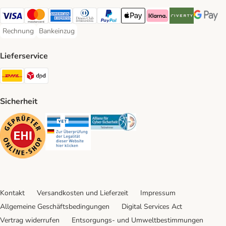
Visa Payment Method
Mastercard Payment Method
American Express Payment Method
Diners Club Payment Method
PayPal Payment Method
Apple Pay Payment Method
Klarna Payment Method
Riverty Payment 
Google P
Rechnung
Bankeinzug
Rechnung Payment Method
Bankeinzug Payment Method
Lieferservice
DHL Shipping Method
DPD Shipping Method
Sicherheit
Security
Security
Security
Kontakt
Versandkosten und Lieferzeit
Impressum
Allgemeine Geschäftsbedingungen
Digital Services Act
Vertrag widerrufen
Entsorgungs- und Umweltbestimmungen