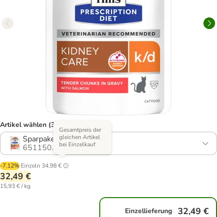
Artikel wählen (3 Varianten)
Gesamtpreis der
gleichen Artikel
Sparpaket: 24 x 85 g
bei Einzelkauf
651150.1
-7.12%
Einzeln
34,98 €
32,49 €
15,93 € / kg
32,49 €
Einzellieferung