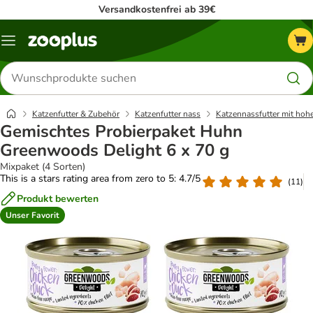
Versandkostenfrei ab 39€
Menü
Produkte
suchen
Katzenfutter & Zubehör
Katzenfutter nass
Katzennassfutter mit hoh
Gemischtes Probierpaket Huhn
Greenwoods Delight 6 x 70 g
Mixpaket (4 Sorten)
This is a stars rating area from zero to 5: 4.7/5
(
11
)
Produkt bewerten
Unser Favorit