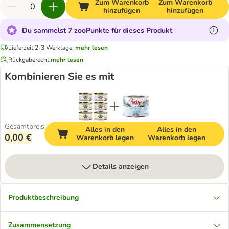
Zum Warenkorb
Zum Warenkorb
hinzufügen
hinzufügen
Du sammelst 7 zooPunkte für dieses Produkt
Lieferzeit 2-3 Werktage.
mehr lesen
Rückgaberecht
mehr lesen
Kombinieren Sie es mit
Gesamtpreis
Alles in den
Alles in den
0,00 €
Warenkorb legen
Warenkorb legen
Details anzeigen
Produktbeschreibung
Zusammensetzung