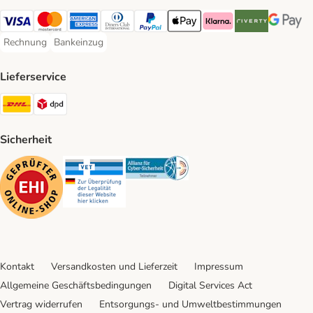
Visa Payment Method
Mastercard Payment Method
American Express Payment Method
Diners Club Payment Method
PayPal Payment Method
Apple Pay Payment Method
Klarna Payment Method
Riverty Payment 
Google P
Rechnung
Bankeinzug
Rechnung Payment Method
Bankeinzug Payment Method
Lieferservice
DHL Shipping Method
DPD Shipping Method
Sicherheit
Security
Security
Security
Kontakt
Versandkosten und Lieferzeit
Impressum
Allgemeine Geschäftsbedingungen
Digital Services Act
Vertrag widerrufen
Entsorgungs- und Umweltbestimmungen