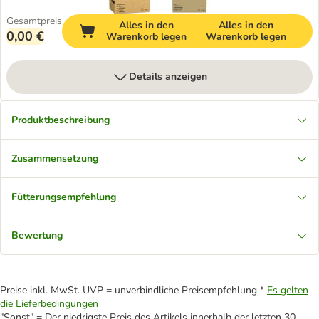
Gesamtpreis
Alles in den
Alles in den
0,00 €
Warenkorb legen
Warenkorb legen
Details anzeigen
Produktbeschreibung
Zusammensetzung
Fütterungsempfehlung
Bewertung
Preise inkl. MwSt. UVP = unverbindliche Preisempfehlung *
Es gelten
die Lieferbedingungen
"Sonst" = Der niedrigste Preis des Artikels innerhalb der letzten 30