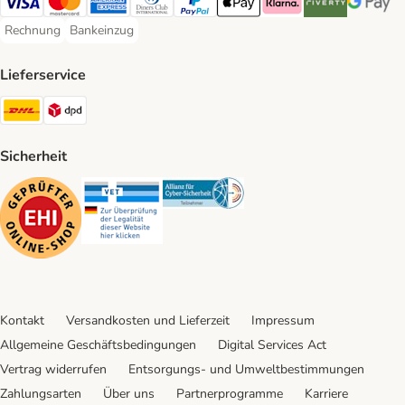
Visa Payment Method
Mastercard Payment Method
American Express Payment Method
Diners Club Payment Method
PayPal Payment Method
Apple Pay Payment Method
Klarna Payment Method
Riverty Payment 
Google P
Rechnung
Bankeinzug
Rechnung Payment Method
Bankeinzug Payment Method
Lieferservice
DHL Shipping Method
DPD Shipping Method
Sicherheit
Security
Security
Security
Kontakt
Versandkosten und Lieferzeit
Impressum
Allgemeine Geschäftsbedingungen
Digital Services Act
Vertrag widerrufen
Entsorgungs- und Umweltbestimmungen
Zahlungsarten
Über uns
Partnerprogramme
Karriere