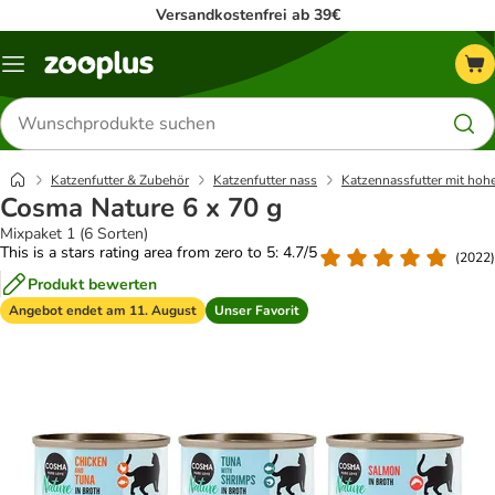
Versandkostenfrei ab 39€
Menü
Produkte
suchen
Katzenfutter & Zubehör
Katzenfutter nass
Katzennassfutter mit hoh
Cosma Nature 6 x 70 g
Mixpaket 1 (6 Sorten)
This is a stars rating area from zero to 5: 4.7/5
(
2022
)
Produkt bewerten
Angebot endet am 11. August
Unser Favorit