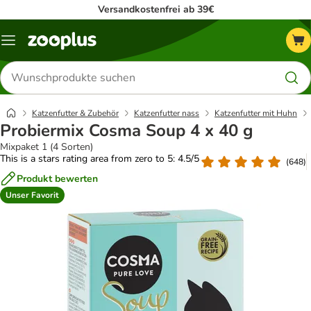
Versandkostenfrei ab 39€
Menü
Produkte
suchen
Katzenfutter & Zubehör
Katzenfutter nass
Katzenfutter mit Huhn
Probiermix Cosma Soup 4 x 40 g
Mixpaket 1 (4 Sorten)
This is a stars rating area from zero to 5: 4.5/5
(
648
)
Produkt bewerten
Unser Favorit