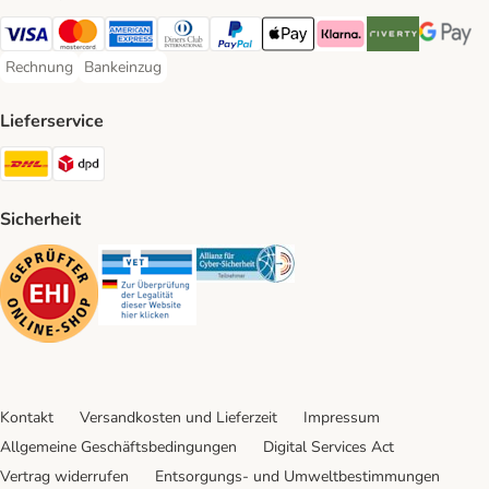
Visa Payment Method
Mastercard Payment Method
American Express Payment Method
Diners Club Payment Method
PayPal Payment Method
Apple Pay Payment Method
Klarna Payment Method
Riverty Payment 
Google P
Rechnung
Bankeinzug
Rechnung Payment Method
Bankeinzug Payment Method
Lieferservice
DHL Shipping Method
DPD Shipping Method
Sicherheit
Security
Security
Security
Kontakt
Versandkosten und Lieferzeit
Impressum
Allgemeine Geschäftsbedingungen
Digital Services Act
Vertrag widerrufen
Entsorgungs- und Umweltbestimmungen