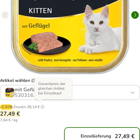
Artikel wählen (3 Varianten)
Gesamtpreis der
gleichen Artikel
mit Geflügel
bei Einzelkauf
530316.4
-2.31%
Einzeln
28,14 €
27,49 €
7,64 € / kg
27,49 €
Einzellieferung