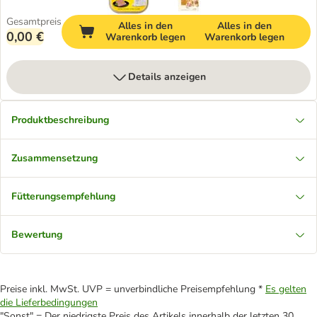
Gesamtpreis
Alles in den
Alles in den
0,00 €
Warenkorb legen
Warenkorb legen
Details anzeigen
Produktbeschreibung
Zusammensetzung
Fütterungsempfehlung
Bewertung
Preise inkl. MwSt. UVP = unverbindliche Preisempfehlung *
Es gelten
die Lieferbedingungen
"Sonst" = Der niedrigste Preis des Artikels innerhalb der letzten 30