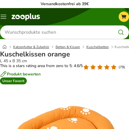
Versandkostenfrei ab 39€
Menü
Produkte
suchen
Katzenfutter & Zubehör
Betten & Kissen
Kuschelbetten
Kuschelk
Kuschelkissen orange
L 45 x B 35 cm
This is a stars rating area from zero to 5: 4.6/5
(
79
)
Produkt bewerten
Unser Favorit