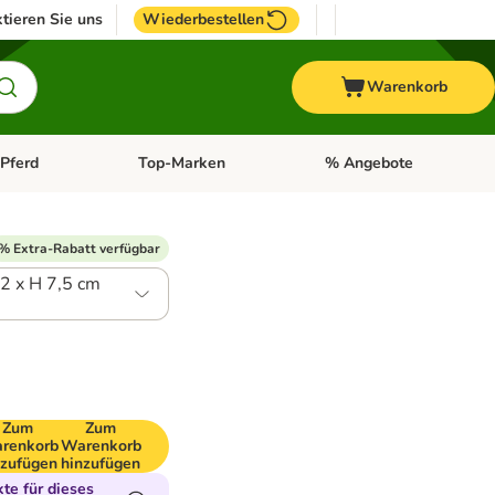
tieren Sie uns
Wiederbestellen
Warenkorb
Pferd
Top-Marken
% Angebote
: Fisch
tegorie-Menü öffnen: Vogel
Kategorie-Menü öffnen: Pferd
Kategorie-Menü öffnen: T
% Extra-Rabatt verfügbar
42 x H 7,5 cm
Zum
Zum
renkorb
Warenkorb
nzufügen
hinzufügen
te für dieses