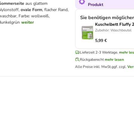
Sommerseite
aus glattem
Produkt
Nylonstoff,
ovale Form
, flacher Rand,
waschbar, Farbe: wollweiß,
Sie benötigen mögliche
dunkelgrün
weiter
Kuschelbett Fluffy 
Zubehör: Waschbeutel
5,99 €
Lieferzeit 2-3 Werktage.
mehr le
Rückgaberecht
mehr lesen
Alle Preise inkl. MwSt.
ggf. zzgl.
Ver