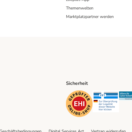
Themenwelten
Marktplatzpartner werden
Sicherheit
ping Method
D Shipping Method
Security
Securit
 Geschäftsbedingungen
Digital Services Act
Vertrag widerrufen