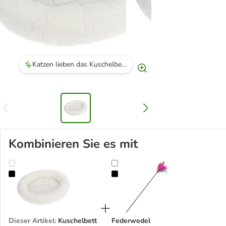
Katzen lieben das Kuschelbett und nehmen es schnell an.
Kombinieren Sie es mit
Kuschelbett Fluffy 2in1
Federwedel
Dieser Artikel
:
Kuschelbett
Federwedel