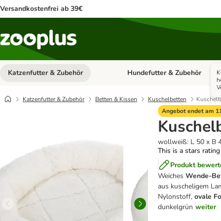
Versandkostenfrei ab 39€
Katzenfutter & Zubehör
Hundefutter & Zubehör
K
Kategorie-Menü öffnen: Katzenf
h
V
Katzenfutter & Zubehör
Betten & Kissen
Kuschelbetten
Kuschelbe
Angebot endet am 11
Kuschelb
wollweiß: L 50 x B 
This is a stars ratin
Produkt bewert
Weiches
Wende-Bet
aus kuscheligem La
Nylonstoff,
ovale F
dunkelgrün
weiter