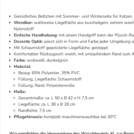
Gemütliches Bettchen mit Sommer- und Winterseite für Katzen, 
Wendbar:
wahlweise Liegefläche aus kuscheligem, extrem weich
Nylonstoff
Einfache Handhabung:
mit einem Handgriff kann der Plüsch-Ra
Dezente Optik:
passt sich in Form und Farbe jeder Umgebung 
Mit Schaumstoff gepolsterte Liegefläche, gesteppt
Komfortabler Rückzugsort: weich, mit umlaufendem Rand zum 
Farbe:
wollweiß, dunkelgrün
Material:
Bezug: 65% Polyester, 35% PVC
Füllung, Liegefläche: Schaumstoff
Füllung, Rand: Polyesterwolle
Maße:
Gesamtmaße: ca. L 50 x B 42 x H 7,5 cm
Liegefläche: ca. L 38 x B 28 cm
Randhöhe: 7,5 cm
Pflegehinweis:
komplett maschinenwaschbar bei 30°C
Wir empfehlen die Verwendung des Waschbeutels XL zur Reini