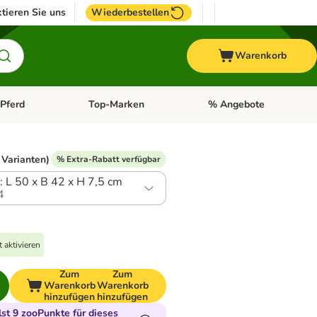
tieren Sie uns
Wiederbestellen
Warenkorb
Pferd
Top-Marken
% Angebote
: Fisch
tegorie-Menü öffnen: Vogel
Kategorie-Menü öffnen: Pferd
Kategorie-Menü öffnen: T
 Varianten)
% Extra-Rabatt verfügbar
 L 50 x B 42 x H 7,5 cm
4
 aktivieren
Zum
Zum
Warenkorb
Warenkorb
hinzufügen
hinzufügen
t 9 zooPunkte für dieses