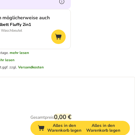
n möglicherweise auch
bett Fluffy 2in1
: Waschbeutel
ktage.
mehr lesen
hr lesen
t.
ggf. zzgl.
Versandkosten
0,00 €
Gesamtpreis
Alles in den
Alles in den
Warenkorb legen
Warenkorb legen