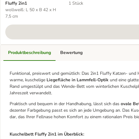
Fluffy 2in1
1 Stück
wollweiß: L 50 x B 42 x H
7,5 cm
Produktbeschreibung
Bewertung
Funktional, preiswert und gemütlich: Das 2in1 Fluffy Katzen- und
warme, kuschelige
Liegefläche in Lammfell-Optik
und eine glatte
Rand umgestülpt und das Wende-Bett vom winterlichen Kuschelplatz
Jahreszeit verwandelt.
Praktisch und bequem in der Handhabung, lässt sich das
ovale Be
dezenter Farbgebung passt es sich an jede Umgebung an. Das Kuschel
dar, das Ihrer Fellnase hohen Komfort zu einem rationalen Preis bie
Kuschelbett Fluffy 2in1 im Überblick: