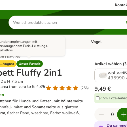
Kontak
Produkte
suchen
Kleintier
Fisch
Vogel
undenempfehlungen mit
utter & Zubehör
Kategorie-Menü öffnen: Hundefutter & Zubehör
Kategorie-Menü öffnen: Kleintier
Kategorie-Menü öffnen
Ka
ervorragendem Preis-Leistungs-
erhältnis.
tt Fluffy 2in1
Artikel wählen (3
. August
Unser Favorit
ett Fluffy 2in1
wollweiß:
495990.
42 x H 7,5 cm
g area from zero to 5: 4.8/5
9,49 €
(
256
)
en
-15% Extra-Rabatt
tchen
für Hunde und Katzen,
mit Winterseite
mmfell-Imitat
und Sommerseite
aus glattem
orm
, flacher Rand, waschbar, Farbe: wollweiß,
Du sammels