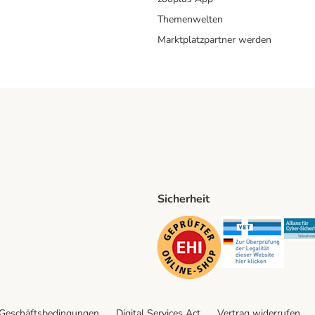
Themenwelten
Marktplatzpartner werden
Sicherheit
ping Method
D Shipping Method
Security
Securit
 Geschäftsbedingungen
Digital Services Act
Vertrag widerrufen