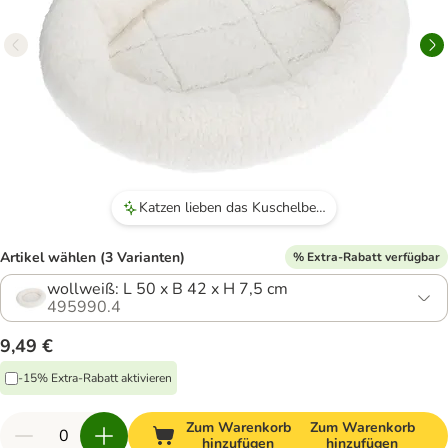
Katzen lieben das Kuschelbett und nehmen es schnell an.
Artikel wählen (3 Varianten)
% Extra-Rabatt verfügbar
wollweiß: L 50 x B 42 x H 7,5 cm
495990.4
9,49 €
-15% Extra-Rabatt aktivieren
Zum Warenkorb
Zum Warenkorb
hinzufügen
hinzufügen