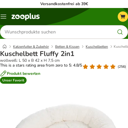
Versandkostenfrei ab 39€
Menü
Produkte
suchen
Katzenfutter & Zubehör
Betten & Kissen
Kuschelbetten
Kuschelbe
Kuschelbett Fluffy 2in1
wollweiß: L 50 x B 42 x H 7,5 cm
This is a stars rating area from zero to 5: 4.8/5
(
256
)
Produkt bewerten
Unser Favorit