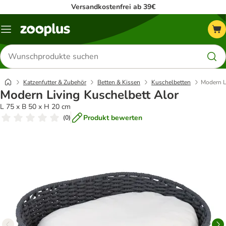
Versandkostenfrei ab 39€
Menü
Produkte
suchen
Katzenfutter & Zubehör
Betten & Kissen
Kuschelbetten
Modern L
Modern Living Kuschelbett Alor
L 75 x B 50 x H 20 cm
Produkt bewerten
(
0
)