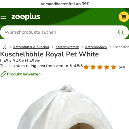
Versandkostenfrei ab 39€
Menü
Produkte
suchen
Katzenfutter & Zubehör
Katzenversteck
Katzenhöhlen
Kuschelhö
Kuschelhöhle Royal Pet White
L 45 x B 45 x H 45 cm
This is a stars rating area from zero to 5: 4.8/5
(
48
)
Produkt bewerten