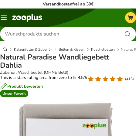
Versandkostenfrei ab 39€
Menü
Produkte
suchen
Katzenfutter & Zubehör
Betten & Kissen
Kuschelbetten
Natural 
Natural Paradise Wandliegebett
Dahlia
Zubehör: Waschbeutel (OHNE Bett!)
This is a stars rating area from zero to 5: 4.5/5
(
413
)
Produkt bewerten
Unser Favorit