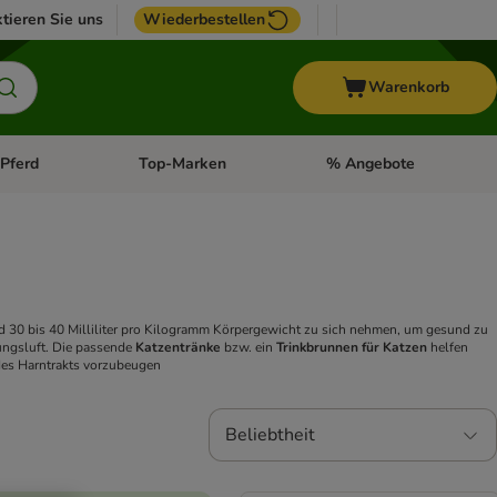
tieren Sie uns
Wiederbestellen
Warenkorb
Pferd
Top-Marken
% Angebote
: Fisch
tegorie-Menü öffnen: Vogel
Kategorie-Menü öffnen: Pferd
Kategorie-Menü öffnen: T
d 30 bis 40 Milliliter pro Kilogramm Körpergewicht zu sich nehmen, um gesund zu
zungsluft. Die passende
Katzentränke
bzw. ein
Trinkbrunnen für Katzen
helfen
 des Harntrakts vorzubeugen
Beliebtheit