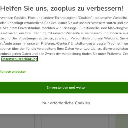
Helfen Sie uns, zooplus zu verbessern!
rwenden Cookies, Pixel und andere Technologien (“Cookies”) auf unserer Webseite.
den unbedingt erforderliche Cookies, damit Sie auf unserer Webseite surfen und ei
. Mit Ihrem Einverständnis möchten wir Leistungs-, Funktionelle- und Marketingzw
s aktivieren, um Ihre Erfahrung mit unserer Webseite zu verbessern und Ihnen relev
te und Dienstleistungen zu zeigen, sowie zur Personalisierung von Werbung. Sie 
eit Änderungen in unserem Präferenz-Center (“Einstellungen anpassen”) vornehmen
ationen über den für die Verarbeitung Ihrer Daten Verantwortlichen, die verarbeiteten
enbezogenen Daten und den Zweck der Verarbeitung finden Sie unter Präferenz-Cen
Datenschutzerklärung
llungen anpassen
4 Varianten
runnen Keramik
Trixie Trinkbrunnen Keramik
Einverstanden und weiter
Vital Flow
tal Flow Mini 800
Trinkbrunnen Vital Flow 1,5 l,
Nur erforderliche Cookies
grau/weiß