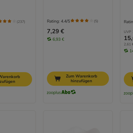
Rating: 4.4/5
(
5
)
Ratin
(
237
)
7,29 €
UVP
15,
6,93 €
2,61 
1
Zum Warenkorb
Warenkorb
hinzufügen
nzufügen