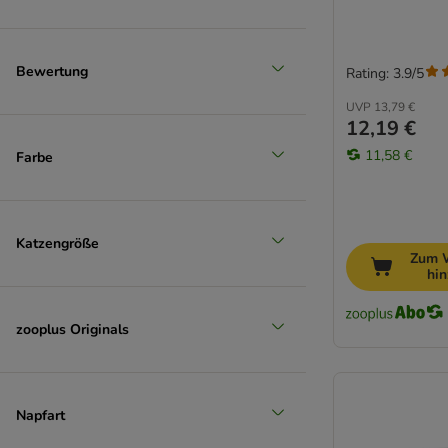
Bewertung
Rating: 3.9/5
UVP
13,79 €
12,19 €
11,58 €
Farbe
Katzengröße
Zum 
hi
zooplus Originals
Napfart