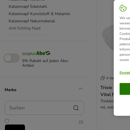
Katzennapf Edelstahl
Katzennapf Kunststoff & Melamin
Wir ve
Katzennapf Naturmaterial
verwen
Anti Schling Napf
können
Cookie
Napfunterlage Katze
Produk
Dosendeckel & Löffel
jederz
Inform
Katzenfutter Aufbewahrung
person
beeztees
sowie
5% Rabatt auf jeden Abo-
Catit
Artikel
Designed by Lotte
Einste
4 Varianten
SureFeed
Tiaki
Trixie Trinkb
Marke
Trixie
Vital Flow
Trinkbrunnen Vi
Suchen
ml, weiß
(
1
)