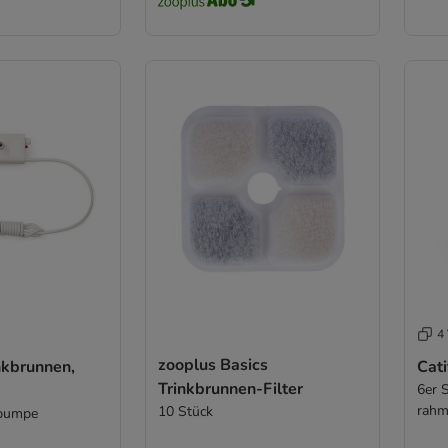
4 
zooplus Basics
inkbrunnen,
Cati
Trinkbrunnen-Filter
6er 
rahm
10 Stück
zpumpe