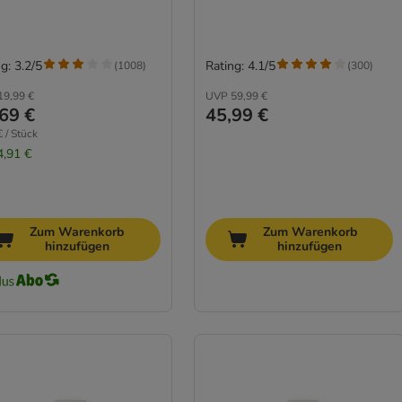
g: 3.2/5
Rating: 4.1/5
(
1008
)
(
300
)
19,99 €
UVP
59,99 €
69 €
45,99 €
€ / Stück
4,91 €
Zum Warenkorb
Zum Warenkorb
hinzufügen
hinzufügen