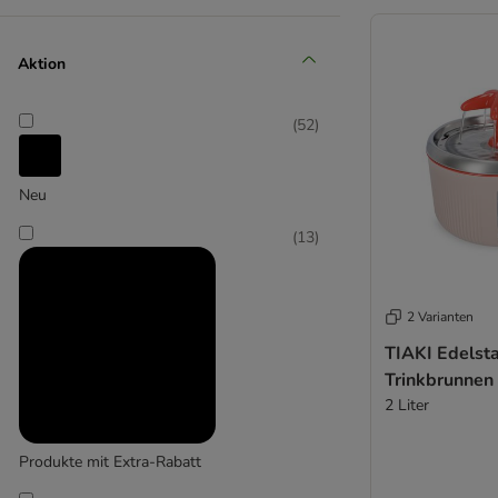
(
2
)
Aktion
(
52
)
CHEERBLE
(
1
)
Neu
(
13
)
Dog Mate
2 Varianten
TIAKI Edelsta
Trinkbrunnen 
2 Liter
Produkte mit Extra-Rabatt