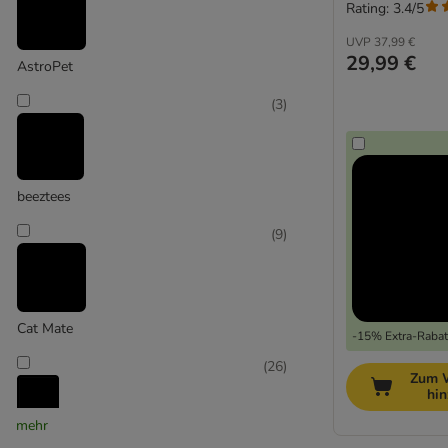
Rating: 3.4/5
UVP
37,99 €
29,99 €
AstroPet
(
3
)
beeztees
(
9
)
Cat Mate
-15% Extra-Rabatt
(
26
)
Zum 
hi
mehr
Catit