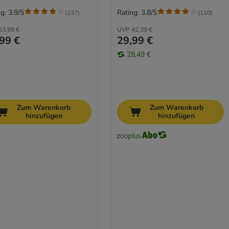
g: 3.9/5
Rating: 3.8/5
(
237
)
(
110
)
53,99 €
UVP
42,39 €
99 €
29,99 €
28,49 €
Zum Warenkorb
Zum Warenkorb
hinzufügen
hinzufügen