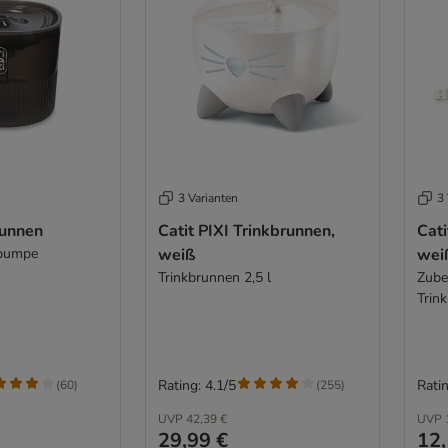
3 Varianten
3 
runnen
Catit PIXI Trinkbrunnen,
Cati
zpumpe
weiß
wei
Trinkbrunnen 2,5 l
Zube
Trin
Rating: 4.1/5
Ratin
(
60
)
(
255
)
UVP
42,39 €
UVP
29,99 €
12,