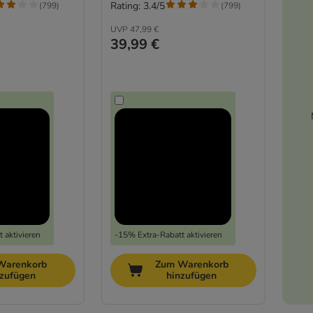
Rating: 3.4/5
(
799
)
(
799
)
UVP
47,99 €
39,99 €
 aktivieren
-15% Extra-Rabatt aktivieren
Warenkorb
Zum Warenkorb
nzufügen
hinzufügen