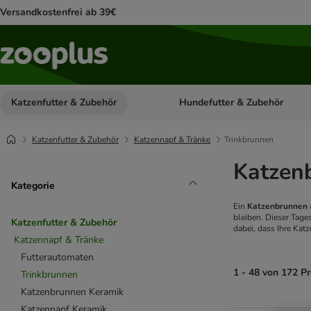
Versandkostenfrei ab 39€
Katzenfutter & Zubehör
Hundefutter & Zubehör
Kategorie-Menü öffnen: Katzenf
Katzenfutter & Zubehör
Katzennapf & Tränke
Trinkbrunnen
Katzen
Kategorie
Ein
Katzenbrunnen
bleiben. Dieser Tage
Katzenfutter & Zubehör
dabei, dass Ihre Kat
Katzennapf & Tränke
Futterautomaten
1 - 48 von 172 P
Trinkbrunnen
Katzenbrunnen Keramik
product items ha
Katzennapf Keramik