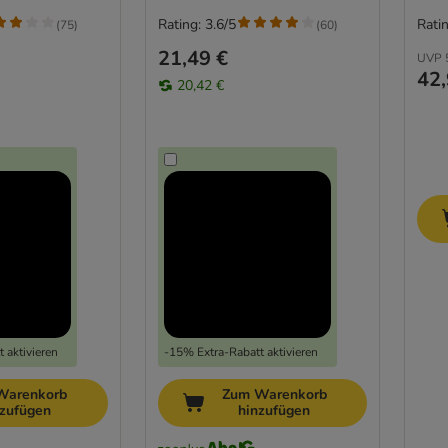
Rating: 3.6/5
Ratin
(
75
)
(
60
)
21,49 €
UVP
42,
20,42 €
 aktivieren
-15% Extra-Rabatt aktivieren
Warenkorb
Zum Warenkorb
nzufügen
hinzufügen