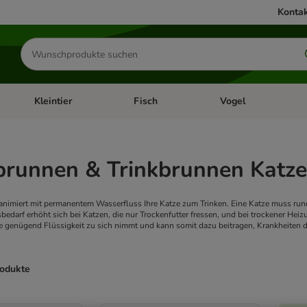
Kontak
Produkte
suchen
Kleintier
Fisch
Vogel
utter & Zubehör
Kategorie-Menü öffnen: Hundefutter & Zubehör
Kategorie-Menü öffnen: Kleintier
Kategorie-Menü öffnen
Ka
brunnen & Trinkbrunnen Katze
animiert mit permanentem Wasserfluss Ihre Katze zum Trinken. Eine Katze muss run
sbedarf erhöht sich bei Katzen, die nur Trockenfutter fressen, und bei trockener Hei
ze genügend Flüssigkeit zu sich nimmt und kann somit dazu beitragen, Krankheiten
rodukte
ve been changed