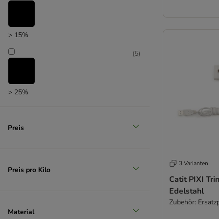
> 15%
(
5
)
> 25%
(
1
)
Preis
> 35%
3 Varianten
Preis pro Kilo
Catit PIXI Tr
Edelstahl
Zubehör: Ersat
Material