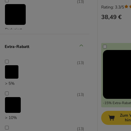
(
13
)
Rating: 3.3/5
38,49 €
Reduziert
(
6
)
Extra-Rabatt
(
13
)
Unser Favorit
> 5%
(
13
)
-15% Extra-Rabatt
Zum 
> 10%
hi
(
13
)