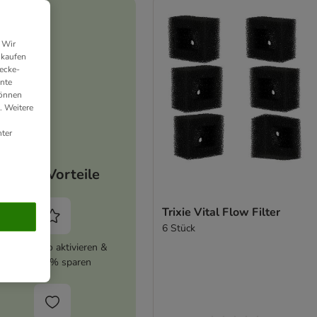
 Wir
nkaufen
ecke-
ante
können
. Weitere
ter
Deine Vorteile
Trixie Vital Flow Filter
6 Stück
zooplus Abo aktivieren &
immer 5% sparen