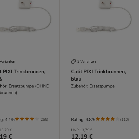
Varianten
3 Varianten
t PIXI Trinkbrunnen,
Catit PIXI Trinkbrunnen,
ß
blau
hör: Ersatzpumpe (OHNE
Zubehör: Ersatzpumpe
kbrunnen)
g: 4.1/5
Rating: 3.8/5
(
255
)
(
110
)
13,79 €
UVP
13,79 €
19 €
12,19 €