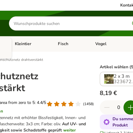
Kontak
Produkte
suchen
Kleintier
Fisch
Vogel
utter & Zubehör
Kategorie-Menü öffnen: Hundefutter & Zubehör
Kategorie-Menü öffnen: Kleintier
Kategorie-Menü öffnen
Ka
nschutznetz drahtverstärkt
Artikel wählen (5
hutznetz
2 x 3 m
323672.
stärkt
8,19 €
 area from zero to 5: 4.4/5
(
1458
)
en
ennetz mit erhöhter Bissfestigkeit, Innen- und
Du sammel
schenweite: 3x3 cm; Farbe: oliv.
Auf UV- und
Produkt
keit sowie Schadstoffe geprüft
weiter