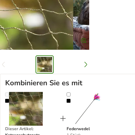
Kombinieren Sie es mit
Katzenschutznetz drahtverstärkt
Federwedel
Dieser Artikel
:
Federwedel