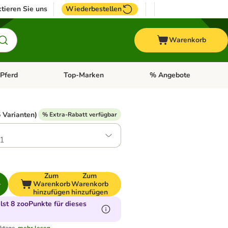
tieren Sie uns
Wiederbestellen
Warenkorb
Pferd
Top-Marken
% Angebote
: Fisch
tegorie-Menü öffnen: Vogel
Kategorie-Menü öffnen: Pferd
Kategorie-Menü öffnen: T
 Varianten)
% Extra-Rabatt verfügbar
1
Zum
Zum
Warenkorb
Warenkorb
hinzufügen
hinzufügen
st 8 zooPunkte für dieses