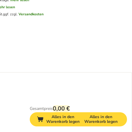
ktage.
mehr lesen
hr lesen
t.
ggf. zzgl.
Versandkosten
0,00 €
Gesamtpreis
Alles in den
Alles in den
Warenkorb legen
Warenkorb legen