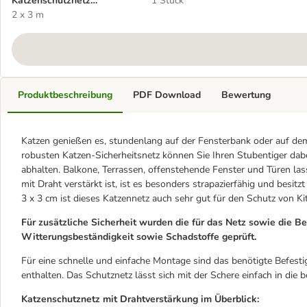
Katzenschutznetz
1 Stück
drahtverstärkt
2 x 3 m
Produktbeschreibung
PDF Download
Bewertung
Katzen genießen es, stundenlang auf der Fensterbank oder auf d
robusten Katzen-Sicherheitsnetz können Sie Ihren Stubentiger da
abhalten. Balkone, Terrassen, offenstehende Fenster und Türen las
mit Draht verstärkt ist, ist es besonders strapazierfähig und besit
3 x 3 cm ist dieses Katzennetz auch sehr gut für den Schutz von Ki
Für zusätzliche Sicherheit wurden die für das Netz sowie die B
Witterungsbeständigkeit sowie Schadstoffe geprüft.
Für eine schnelle und einfache Montage sind das benötigte Befest
enthalten. Das Schutznetz lässt sich mit der Schere einfach in die
Katzenschutznetz mit Drahtverstärkung im Überblick: