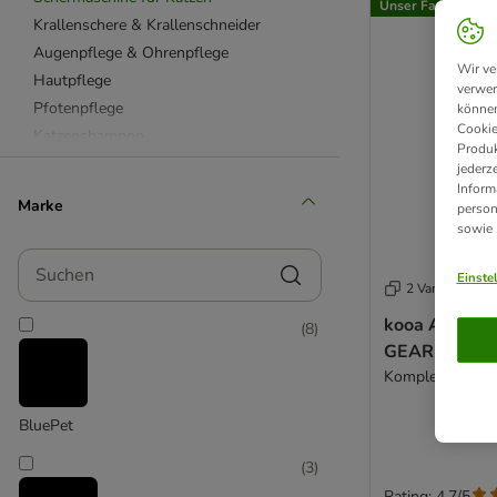
Unser Favorit
Krallenschere & Krallenschneider
Augenpflege & Ohrenpflege
Wir ve
Hautpflege
verwen
Pfotenpflege
können
Cookie
Katzenshampoo
Produk
Handtücher für Katzen
jederz
Inform
Feuchttücher & Pflegesprays
Marke
person
Tierhaarentferner & Fusselrollen
sowie
beaphar
Suchen
Felisept
Einste
2 Varianten
FURminator
kooa Akku-S
(
8
)
kooa
GEAR 3S
Trixie
Komplettset
Vetriderm
BluePet
(
3
)
Rating: 4.7/5