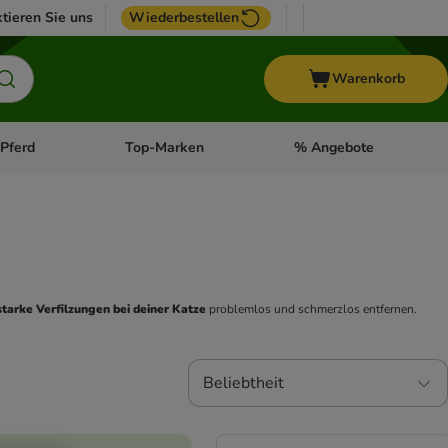
tieren Sie uns
Wiederbestellen
Warenkorb
Pferd
Top-Marken
% Angebote
: Fisch
tegorie-Menü öffnen: Vogel
Kategorie-Menü öffnen: Pferd
Kategorie-Menü öffnen: T
starke Verfilzungen bei deiner Katze
 problemlos und schmerzlos entfernen. 
Beliebtheit