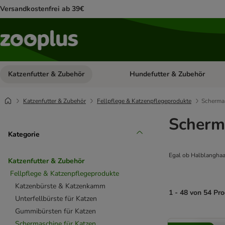
Versandkostenfrei ab 39€
Katzenfutter & Zubehör
Hundefutter & Zubehör
Kategorie-Menü öffnen: Katzenf
Katzenfutter & Zubehör
Fellpflege & Katzenpflegeprodukte
Schermas
Scherm
Kategorie
Egal ob Halblanghaar
Katzenfutter & Zubehör
Fellpflege & Katzenpflegeprodukte
Katzenbürste & Katzenkamm
1 - 48 von 54 Pr
Unterfellbürste für Katzen
Gummibürsten für Katzen
product items ha
Schermaschine für Katzen