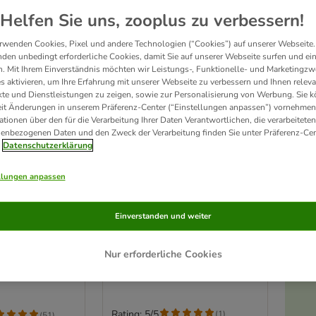
Helfen Sie uns, zooplus zu verbessern!
rwenden Cookies, Pixel und andere Technologien (“Cookies”) auf unserer Webseite.
den unbedingt erforderliche Cookies, damit Sie auf unserer Webseite surfen und ei
. Mit Ihrem Einverständnis möchten wir Leistungs-, Funktionelle- und Marketingzw
s aktivieren, um Ihre Erfahrung mit unserer Webseite zu verbessern und Ihnen relev
te und Dienstleistungen zu zeigen, sowie zur Personalisierung von Werbung. Sie 
eit Änderungen in unserem Präferenz-Center (“Einstellungen anpassen”) vornehmen
ationen über den für die Verarbeitung Ihrer Daten Verantwortlichen, die verarbeiteten
enbezogenen Daten und den Zweck der Verarbeitung finden Sie unter Präferenz-Cen
Datenschutzerklärung
llungen anpassen
kooa Krallenschere für
chermaschine
Einverstanden und weiter
Haustiere
L 9,7 x B 6,3 x H 0,7 cm
Nur erforderliche Cookies
Rating: 5/5
(
1
)
(
51
)