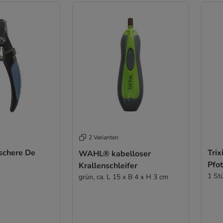
2 Varianten
nschere De
Trix
WAHL® kabelloser
Pfo
Krallenschleifer
1 St
grün, ca. L 15 x B 4 x H 3 cm