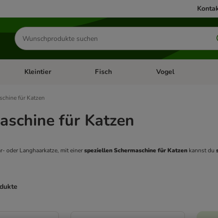
Kontak
Produkte
suchen
Kleintier
Fisch
Vogel
utter & Zubehör
Kategorie-Menü öffnen: Hundefutter & Zubehör
Kategorie-Menü öffnen: Kleintier
Kategorie-Menü öffnen
Ka
chine für Katzen
aschine für Katzen
- oder Langhaarkatze, mit einer 
speziellen Schermaschine für Katzen
 kannst du
 
odukte
ve been changed