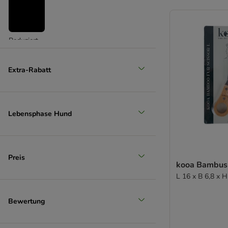
Reduziert
(
2
)
Extra-Rabatt
Lebensphase Hund
Unser Favorit
Preis
kooa Bambus-
L 16 x B 6,8 x H
Bewertung