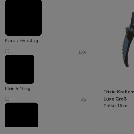
LEO LÖWENKATZ
(
1
)
Extra-klein < 4 kg
(
10
)
MagicBrush
Klein 5-10 kg
Trixie Kralle
Luxe Groß
(
8
)
Größe: 16 cm