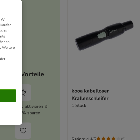
 Wir
nkaufen
ecke-
ante
können
. Weitere
ter
Deine Vorteile
kooa kabelloser
Krallenschleifer
1 Stück
zooplus Abo aktivieren &
immer 5% sparen
Rating: 4.4/5
(
5
)