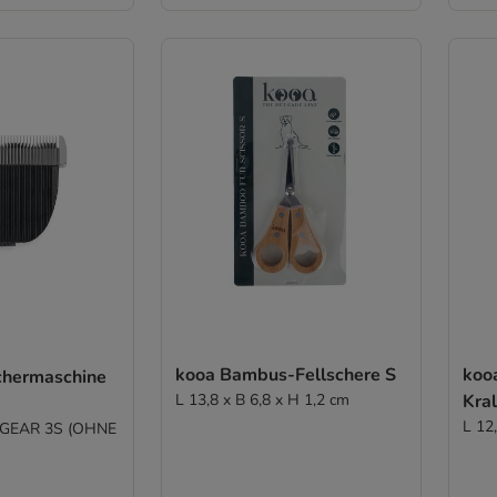
kooa Bambus-Fellschere S
koo
chermaschine
L 13,8 x B 6,8 x H 1,2 cm
Kra
L 12
ür GEAR 3S (OHNE