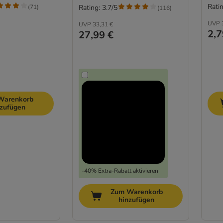
Ratin
(
71
)
Rating: 3.7/5
(
116
)
UVP
UVP
33,31 €
2,7
27,99 €
Warenkorb
nzufügen
-40% Extra-Rabatt aktivieren
Zum Warenkorb
hinzufügen