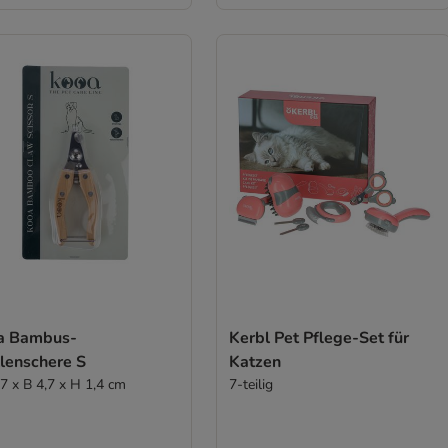
a Bambus-
Kerbl Pet Pflege-Set für
llenschere S
Katzen
,7 x B 4,7 x H 1,4 cm
7-teilig