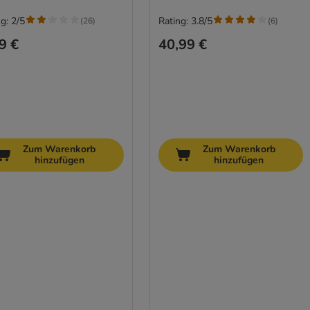
g: 2/5
Rating: 3.8/5
(
26
)
(
6
)
9 €
40,99 €
Zum Warenkorb
Zum Warenkorb
hinzufügen
hinzufügen