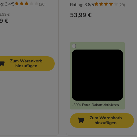
g: 3.4/5
(
26
)
Rating: 3.6/5
(
28
)
53,99 €
3,99 €
9 €
Zum Warenkorb
hinzufügen
-30% Extra-Rabatt aktivieren
Zum Warenkorb
hinzufügen