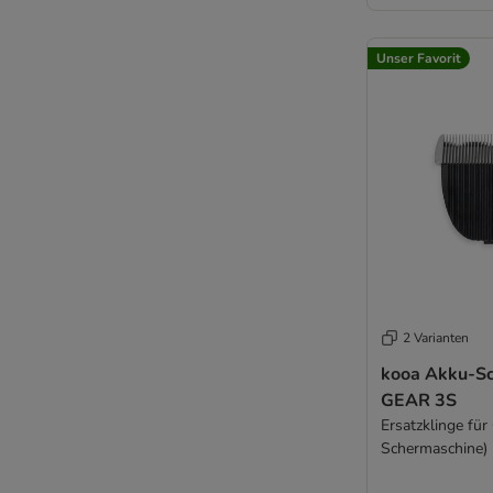
Unser Favorit
2 Varianten
kooa Akku-S
GEAR 3S
Ersatzklinge f
Schermaschine)