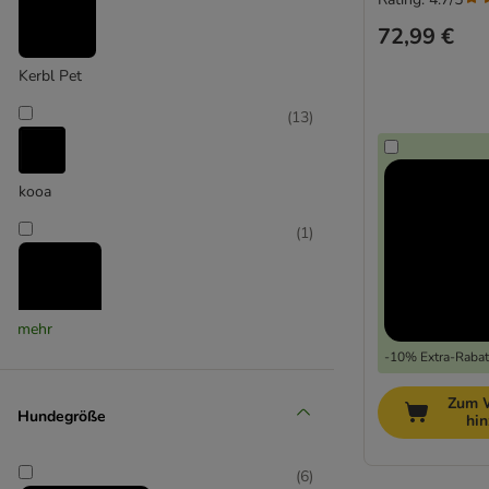
72,99 €
Kerbl Pet
(
13
)
kooa
(
1
)
mehr
Labelvage
-10% Extra-Rabatt
(
1
)
Zum 
Hundegröße
hi
(
6
)