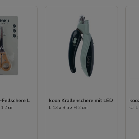
Fellschere L
kooa Krallenschere mit LED
koo
 1,2 cm
L 13 x B 5 x H 2 cm
ca. L