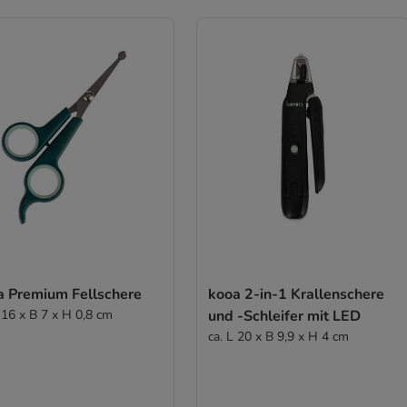
a Premium Fellschere
kooa 2-in-1 Krallenschere
 16 x B 7 x H 0,8 cm
und -Schleifer mit LED
ca. L 20 x B 9,9 x H 4 cm