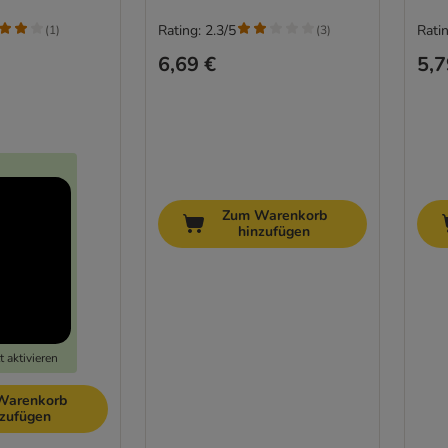
Rating: 2.3/5
Ratin
(
1
)
(
3
)
6,69 €
5,7
Zum Warenkorb
hinzufügen
 aktivieren
Warenkorb
nzufügen