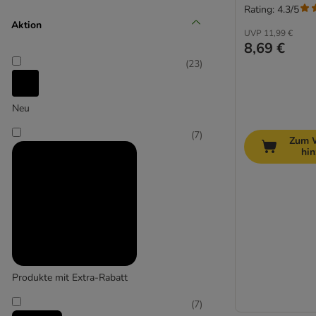
Rating: 4.3/5
Mittel 11-25 kg
Aktion
UVP
11,99 €
(
7
)
8,69 €
(
23
)
Neu
Groß 26-45 kg
(
7
)
Zum 
hi
(
5
)
Extra-groß > 45 kg
Produkte mit Extra-Rabatt
(
7
)