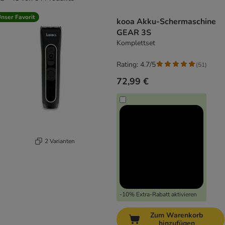
product items have been changed
nser Favorit
kooa Akku-Schermaschine
GEAR 3S
Komplettset
Rating: 4.7/5
(
51
)
72,99 €
2 Varianten
-10% Extra-Rabatt aktivieren
Zum Warenkorb
hinzufügen