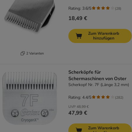
Rating: 3.6/5
(
28
)
18,49 €
Zum Warenkorb
hinzufügen
2 Varianten
Scherköpfe für
Schermaschinen von Oster
Scherkopf Nr. 7F (Länge 3,2 mm)
Rating: 4.4/5
(
282
)
UVP
48,99 €
47,99 €
Zum Warenkorb