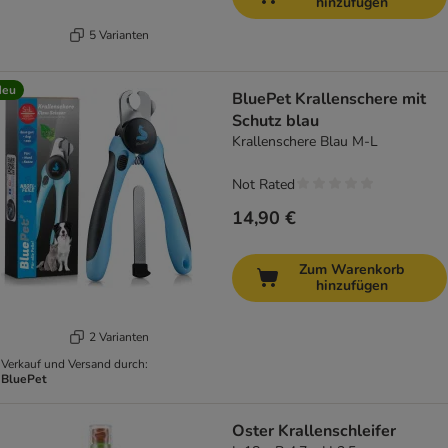
hinzufügen
5 Varianten
Neu
BluePet Krallenschere mit
Schutz blau
Krallenschere Blau M-L
Not Rated
14,90 €
Zum Warenkorb
hinzufügen
2 Varianten
Verkauf und Versand durch:
BluePet
Oster Krallenschleifer