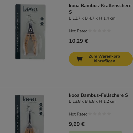
kooa Bambus-Krallenschere
S
L 12,7 x B 4,7 x H 1,4 cm
Not Rated
10,29 €
Zum Warenkorb
hinzufügen
kooa Bambus-Fellschere S
L 13,8 x B 6,8 x H 1,2 cm
Not Rated
9,69 €