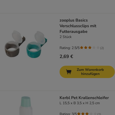
zooplus Basics
Verschlussclips mit
Futterausgabe
2 Stück
Rating: 2.5/5
(
2
)
2,69 €
Zum Warenkorb
hinzufügen
Kerbl Pet Krallenschleifer
L 15,5 x B 3,5 x H 2,5 cm
Rating: 3/5
(
1
)