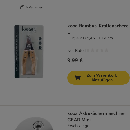
5 Varianten
kooa Bambus-Krallenschere
L
L 15,4 x B 5,4 x H 1,4 cm
Not Rated
9,99 €
Zum Warenkorb
hinzufügen
kooa Akku-Schermaschine
GEAR Mini
Ersatzklinge