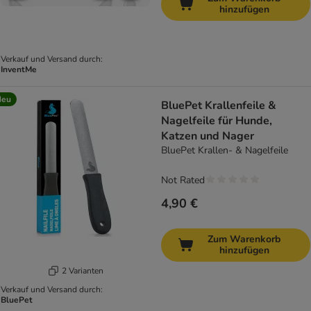
hinzufügen
Verkauf und Versand durch:
InventMe
Neu
BluePet Krallenfeile &
Nagelfeile für Hunde,
Katzen und Nager
BluePet Krallen- & Nagelfeile
Not Rated
4,90 €
Zum Warenkorb
hinzufügen
2 Varianten
Verkauf und Versand durch:
BluePet