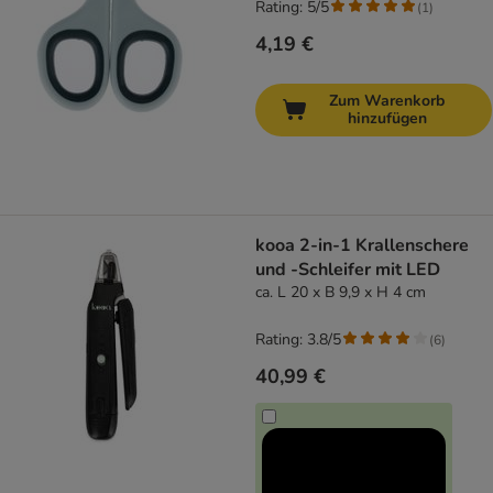
Rating: 5/5
(
1
)
4,19 €
Zum Warenkorb
hinzufügen
kooa 2-in-1 Krallenschere
und -Schleifer mit LED
ca. L 20 x B 9,9 x H 4 cm
Rating: 3.8/5
(
6
)
40,99 €