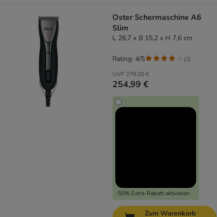
Oster Schermaschine A6
Slim
L 26,7 x B 15,2 x H 7,6 cm
Rating: 4/5
(
2
)
UVP
279,00 €
254,99 €
-50% Extra-Rabatt aktivieren
Zum Warenkorb