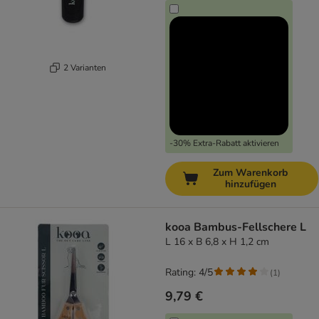
2 Varianten
-30% Extra-Rabatt aktivieren
Zum Warenkorb
hinzufügen
kooa Bambus-Fellschere L
L 16 x B 6,8 x H 1,2 cm
Rating: 4/5
(
1
)
9,79 €