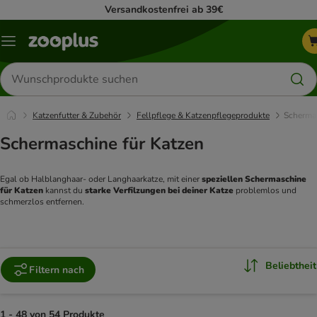
Versandkostenfrei ab 39€
Menü
Produkte
suchen
Katzenfutter & Zubehör
Fellpflege & Katzenpflegeprodukte
Schermas
Schermaschine für Katzen
Egal ob Halblanghaar- oder Langhaarkatze, mit einer 
speziellen Schermaschine 
für Katzen
 kannst du
 starke Verfilzungen bei deiner Katze
 problemlos und 
schmerzlos entfernen. 
Beliebtheit
Filtern nach
1 - 48 von 54 Produkte