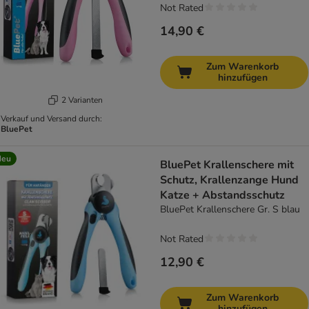
Not Rated
14,90 €
Zum Warenkorb
hinzufügen
2 Varianten
Verkauf und Versand durch:
BluePet
Neu
BluePet Krallenschere mit
Schutz, Krallenzange Hund
Katze + Abstandsschutz
BluePet Krallenschere Gr. S blau
Not Rated
12,90 €
Zum Warenkorb
hinzufügen