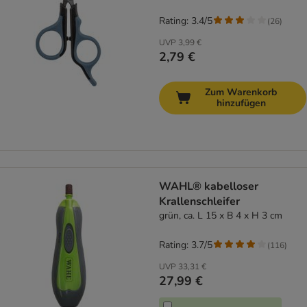
Rating: 3.4/5
(
26
)
UVP
3,99 €
2,79 €
Zum Warenkorb
hinzufügen
WAHL® kabelloser
Krallenschleifer
grün, ca. L 15 x B 4 x H 3 cm
Rating: 3.7/5
(
116
)
UVP
33,31 €
27,99 €