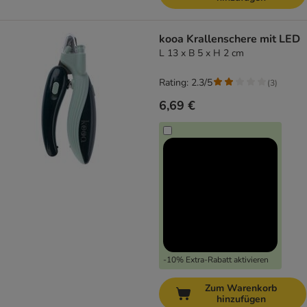
kooa Krallenschere mit LED
L 13 x B 5 x H 2 cm
Rating: 2.3/5
(
3
)
6,69 €
-10% Extra-Rabatt aktivieren
Zum Warenkorb
hinzufügen