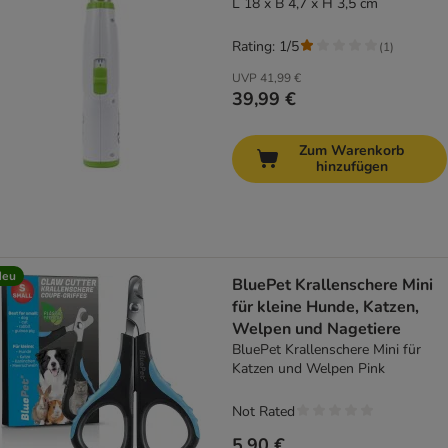
L 18 x B 4,7 x H 3,5 cm
Rating: 1/5
(
1
)
UVP
41,99 €
39,99 €
Zum Warenkorb
hinzufügen
Neu
BluePet Krallenschere Mini
für kleine Hunde, Katzen,
Welpen und Nagetiere
BluePet Krallenschere Mini für
Katzen und Welpen Pink
Not Rated
5,90 €