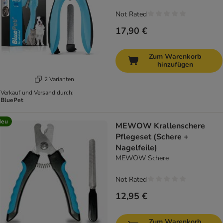
Not Rated
17,90 €
Zum Warenkorb
hinzufügen
2 Varianten
Verkauf und Versand durch:
BluePet
Neu
MEWOW Krallenschere
Pflegeset (Schere +
Nagelfeile)
MEWOW Schere
Not Rated
12,95 €
Zum Warenkorb