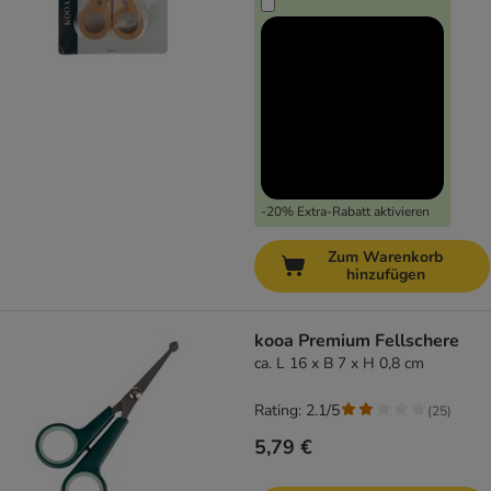
-20% Extra-Rabatt aktivieren
Zum Warenkorb
hinzufügen
kooa Premium Fellschere
ca. L 16 x B 7 x H 0,8 cm
Rating: 2.1/5
(
25
)
5,79 €