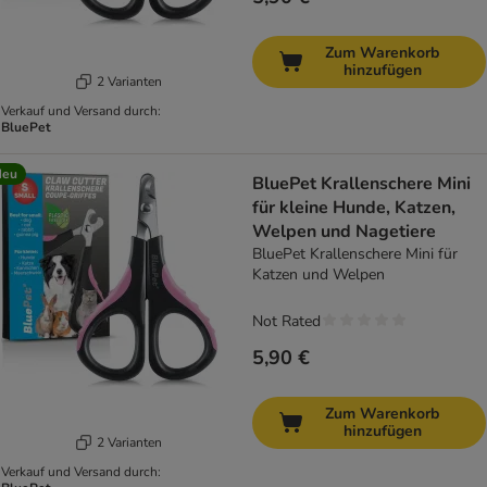
Zum Warenkorb
hinzufügen
2 Varianten
Verkauf und Versand durch:
BluePet
Neu
BluePet Krallenschere Mini
für kleine Hunde, Katzen,
Welpen und Nagetiere
BluePet Krallenschere Mini für
Katzen und Welpen
Not Rated
5,90 €
Zum Warenkorb
hinzufügen
2 Varianten
Verkauf und Versand durch: