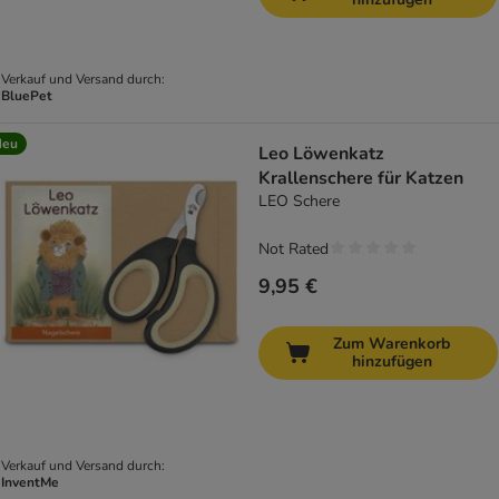
Verkauf und Versand durch:
BluePet
Neu
Leo Löwenkatz
Krallenschere für Katzen
LEO Schere
Not Rated
9,95 €
Zum Warenkorb
hinzufügen
Verkauf und Versand durch:
InventMe