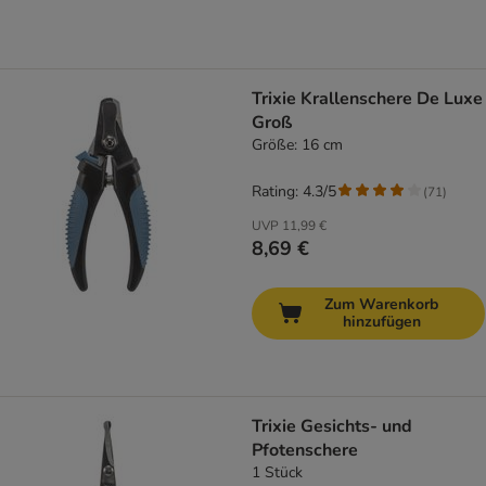
Trixie Krallenschere De Luxe
Groß
Größe: 16 cm
Rating: 4.3/5
(
71
)
UVP
11,99 €
8,69 €
Zum Warenkorb
hinzufügen
Trixie Gesichts- und
Pfotenschere
1 Stück