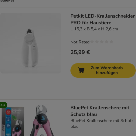
BluePet
Petkit LED-Krallenschneider
PRO für Haustiere
L 15,3 x B 5,4 x H 2,6 cm
Not Rated
25,99 €
Zum Warenkorb
hinzufügen
Neu
BluePet Krallenschere mit
Schutz blau
BluePet Krallenschere mit Schutz
blau