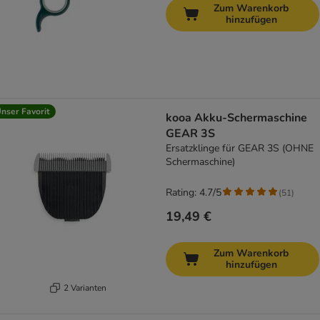
Zum Warenkorb
hinzufügen
nser Favorit
kooa Akku-Schermaschine
GEAR 3S
Ersatzklinge für GEAR 3S (OHNE
Schermaschine)
Rating: 4.7/5
(
51
)
19,49 €
Zum Warenkorb
hinzufügen
2 Varianten