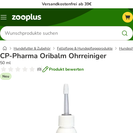
Versandkostenfrei ab 39€
Menü
Produkte
suchen
Hundefutter & Zubehör
Fellpflege & Hundepflegeprodukte
Hundes
CP-Pharma Oribalm Ohrreiniger
50 ml
Produkt bewerten
(
0
)
Neu