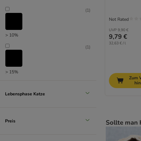
(
1
)
Not Rated
UVP
9,90 €
> 10%
9,79 €
32,63 € / l
(
1
)
> 15%
Zum 
hi
Lebensphase Katze
Preis
Sollte man