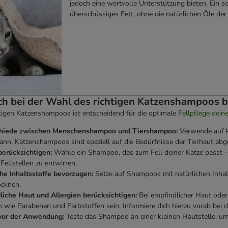
jedoch eine wertvolle Unterstützung bieten. Ein 
überschüssiges Fett, ohne die natürlichen Öle der
h bei der Wahl des richtigen Katzenshampoos 
tigen Katzenshampoos ist entscheidend für die optimale
Fellpflege dein
hiede zwischen Menschenshampoo und Tiershampoo:
Verwende auf k
ann. Katzenshampoos sind speziell auf die Bedürfnisse der Tierhaut ab
berücksichtigen:
Wähle ein Shampoo, das zum Fell deiner Katze passt –
e Fellstellen zu entwirren.
che Inhaltsstoffe bevorzugen:
Setze auf Shampoos mit natürlichen Inhalt
ocknen.
liche Haut und Allergien berücksichtigen:
Bei empfindlicher Haut oder
 wie Parabenen und Farbstoffen sein. Informiere dich hierzu vorab bei d
vor der Anwendung:
Teste das Shampoo an einer kleinen Hautstelle, um