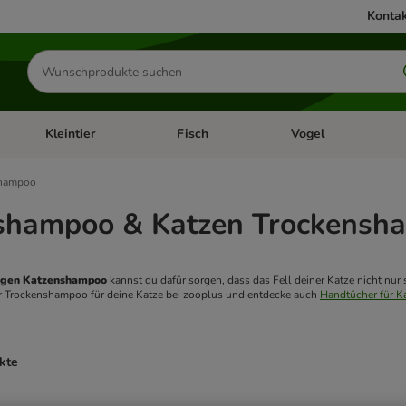
Kontak
Produkte
suchen
Kleintier
Fisch
Vogel
utter & Zubehör
Kategorie-Menü öffnen: Hundefutter & Zubehör
Kategorie-Menü öffnen: Kleintier
Kategorie-Menü öffnen
Ka
hampoo
shampoo & Katzen Trockensh
igen Katzenshampoo
 kannst du dafür sorgen, dass das Fell deiner Katze nicht nur
Trockenshampoo für deine Katze bei zooplus und entdecke auch 
Handtücher für K
ukte
ve been changed