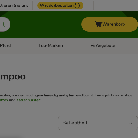
tieren Sie uns
Wiederbestellen
Warenkorb
Pferd
Top-Marken
% Angebote
: Fisch
tegorie-Menü öffnen: Vogel
Kategorie-Menü öffnen: Pferd
Kategorie-Menü öffnen: T
ampoo
 sauber, sondern auch 
geschmeidig und glänzend
 bleibt. Finde jetzt das richtige 
atzen
 und 
Katzenbürsten
!
Beliebtheit