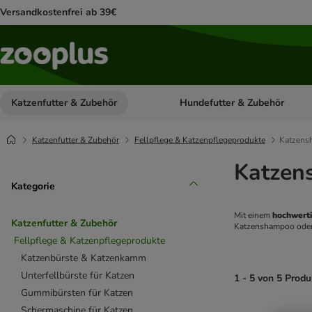
Versandkostenfrei ab 39€
Katzenfutter & Zubehör
Hundefutter & Zubehör
Kategorie-Menü öffnen: Katzenf
Katzenfutter & Zubehör
Fellpflege & Katzenpflegeprodukte
Katzens
Katzen
Kategorie
Mit einem 
hochwert
Katzenfutter & Zubehör
Katzenshampoo oder 
Fellpflege & Katzenpflegeprodukte
Katzenbürste & Katzenkamm
Unterfellbürste für Katzen
1 - 5 von 5 Prod
Gummibürsten für Katzen
Schermaschine für Katzen
product items ha