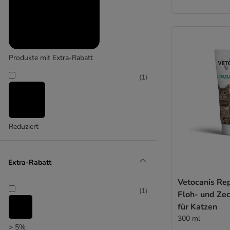
Produkte mit Extra-Rabatt
(
1
)
Reduziert
Extra-Rabatt
Vetocanis Re
(
1
)
Floh- und Z
für Katzen
300 ml
> 5%