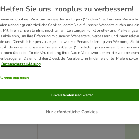
Helfen Sie uns, zooplus zu verbessern!
rwenden Cookies, Pixel und andere Technologien (“Cookies”) auf unserer Webseite.
den unbedingt erforderliche Cookies, damit Sie auf unserer Webseite surfen und ei
. Mit Ihrem Einverständnis möchten wir Leistungs-, Funktionelle- und Marketingzw
s aktivieren, um Ihre Erfahrung mit unserer Webseite zu verbessern und Ihnen relev
te und Dienstleistungen zu zeigen, sowie zur Personalisierung von Werbung. Sie 
eit Änderungen in unserem Präferenz-Center (“Einstellungen anpassen”) vornehmen
ationen über den für die Verarbeitung Ihrer Daten Verantwortlichen, die verarbeiteten
enbezogenen Daten und den Zweck der Verarbeitung finden Sie unter Präferenz-Cen
Datenschutzerklärung
llungen anpassen
2 Varianten
o für Katzen
Trixie Trocken-Shampoo
Einverstanden und weiter
200 g
Nur erforderliche Cookies