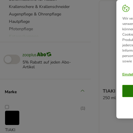
Krallenschere & Krallenschneider
Augenpflege & Ohrenpflege
Wir ve
Hautpflege
verwen
Pfotenpflege
können
Cookie
Katzenshampoo
Produk
Handtücher für Katzen
jederz
Inform
Feuchttücher & Pflegesprays
person
Tierhaarentferner & Fusselrollen
sowie
5% Rabatt auf jeden Abo-
beaphar
Artikel
Felisept
Einste
FURminator
kooa
TIAKI Shampo
Marke
Trixie
250 ml
Vetriderm
(
1
)
TIAKI