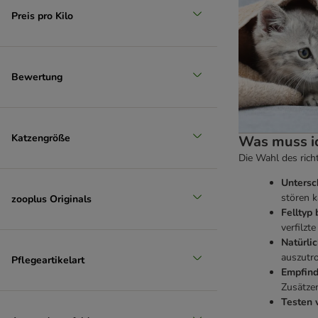
Preis pro Kilo
Bewertung
Katzengröße
Was muss ic
Die Wahl des rich
Untersc
stören k
zooplus Originals
Felltyp 
verfilzt
Natürli
auszutr
Pflegeartikelart
Empfind
Zusätzen
Testen 