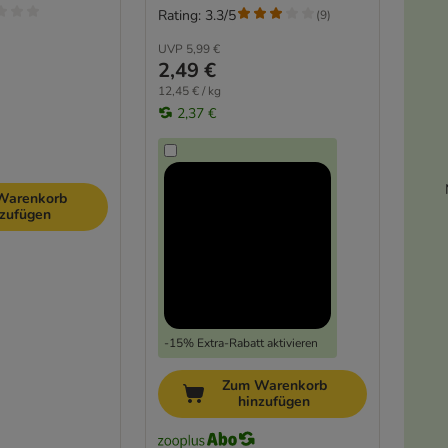
Rating: 3.3/5
(
9
)
UVP
5,99 €
2,49 €
12,45 € / kg
2,37 €
Warenkorb
nzufügen
-15% Extra-Rabatt aktivieren
Zum Warenkorb
hinzufügen