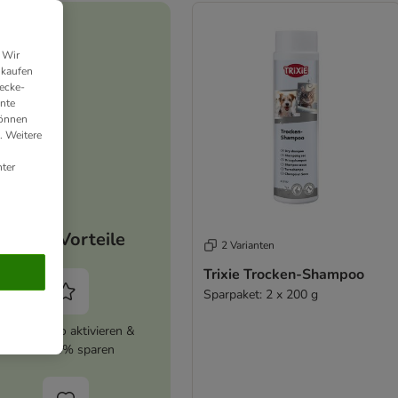
 Wir
nkaufen
ecke-
ante
können
. Weitere
ter
Deine Vorteile
2 Varianten
Trixie Trocken-Shampoo
Sparpaket: 2 x 200 g
zooplus Abo aktivieren &
immer 5% sparen