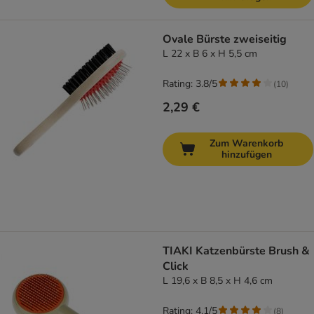
Ovale Bürste zweiseitig
L 22 x B 6 x H 5,5 cm
Rating: 3.8/5
(
10
)
2,29 €
Zum Warenkorb
hinzufügen
TIAKI Katzenbürste Brush &
Click
L 19,6 x B 8,5 x H 4,6 cm
Rating: 4.1/5
(
8
)