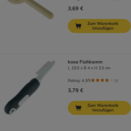
3,69 €
Zum Warenkorb
hinzufügen
kooa Flohkamm
L 19,5 x B 4 x H 3,5 cm
Rating: 4.3/5
(
3
)
3,79 €
Zum Warenkorb
hinzufügen