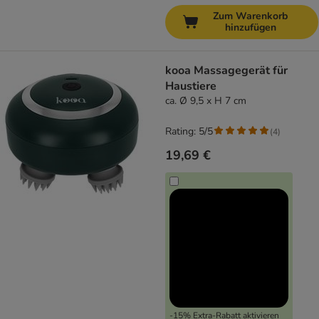
Zum Warenkorb
hinzufügen
kooa Massagegerät für
Haustiere
ca. Ø 9,5 x H 7 cm
Rating: 5/5
(
4
)
19,69 €
-15% Extra-Rabatt aktivieren