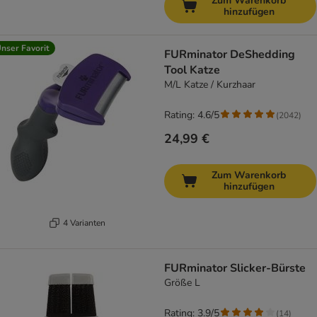
Zum Warenkorb
hinzufügen
nser Favorit
FURminator DeShedding
Tool Katze
M/L Katze / Kurzhaar
Rating: 4.6/5
(
2042
)
24,99 €
Zum Warenkorb
hinzufügen
4 Varianten
FURminator Slicker-Bürste
Größe L
Rating: 3.9/5
(
14
)