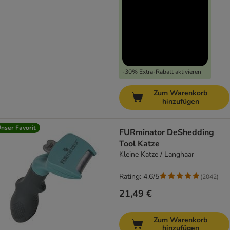
-30% Extra-Rabatt aktivieren
Zum Warenkorb
hinzufügen
nser Favorit
FURminator DeShedding
Tool Katze
Kleine Katze / Langhaar
Rating: 4.6/5
(
2042
)
21,49 €
Zum Warenkorb
hinzufügen