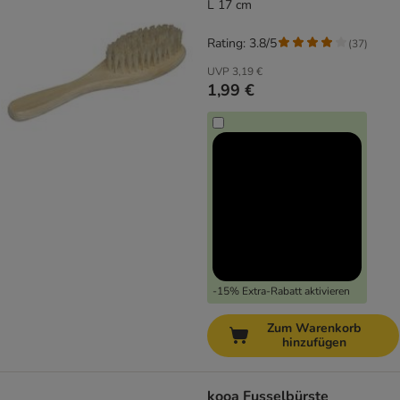
L 17 cm
Rating: 3.8/5
(
37
)
UVP
3,19 €
1,99 €
-15% Extra-Rabatt aktivieren
Zum Warenkorb
hinzufügen
kooa Fusselbürste