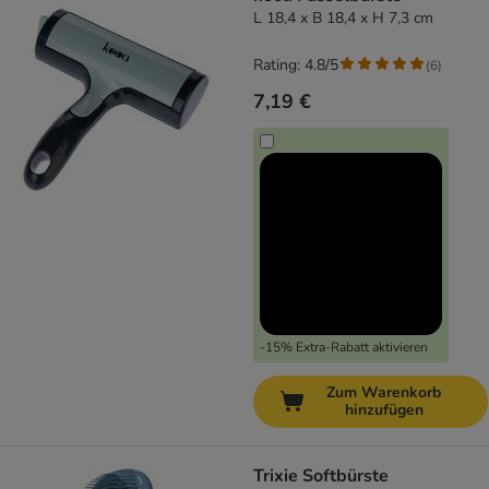
L 18,4 x B 18,4 x H 7,3 cm
Rating: 4.8/5
(
6
)
7,19 €
-15% Extra-Rabatt aktivieren
Zum Warenkorb
hinzufügen
Trixie Softbürste