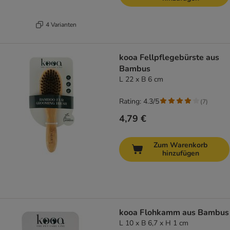
4 Varianten
kooa Fellpflegebürste aus
Bambus
L 22 x B 6 cm
Rating: 4.3/5
(
7
)
4,79 €
Zum Warenkorb
hinzufügen
kooa Flohkamm aus Bambus
L 10 x B 6,7 x H 1 cm