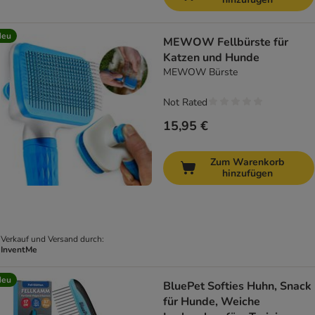
Neu
MEWOW Fellbürste für
Katzen und Hunde
MEWOW Bürste
Not Rated
15,95 €
Zum Warenkorb
hinzufügen
Verkauf und Versand durch:
InventMe
Neu
BluePet Softies Huhn, Snack
für Hunde, Weiche