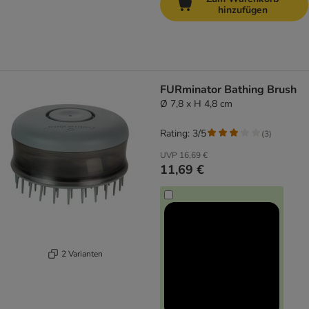
hinzufügen
FURminator Bathing Brush
Ø 7,8 x H 4,8 cm
Rating: 3/5
(
3
)
UVP
16,69 €
11,69 €
2 Varianten