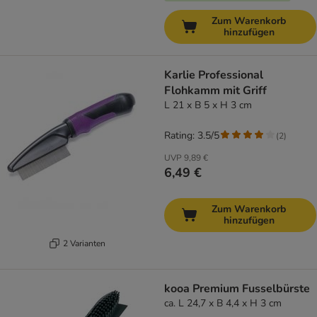
Zum Warenkorb
hinzufügen
Karlie Professional
Flohkamm mit Griff
L 21 x B 5 x H 3 cm
Rating: 3.5/5
(
2
)
UVP
9,89 €
6,49 €
Zum Warenkorb
hinzufügen
2 Varianten
kooa Premium Fusselbürste
ca. L 24,7 x B 4,4 x H 3 cm