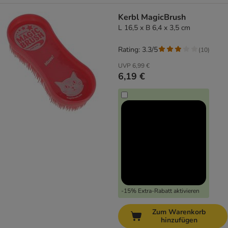
Kerbl MagicBrush
L 16,5 x B 6,4 x 3,5 cm
Rating: 3.3/5
(
10
)
UVP
6,99 €
6,19 €
-15% Extra-Rabatt aktivieren
Zum Warenkorb
hinzufügen