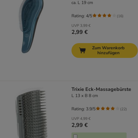
ca. L 19 cm
Rating: 4/5
(
16
)
UVP
3,99 €
2,99 €
Zum Warenkorb
hinzufügen
Trixie Eck-Massagebürste
L 13 x B 8 cm
Rating: 3.9/5
(
22
)
UVP
4,99 €
2,99 €