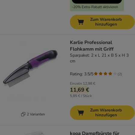
-20% Extra-Rabatt aktivieren
Zum Warenkorb
hinzufügen
Karlie Professional
Flohkamm mit Griff
Sparpaket: 2 x L 21 x B 5 x H 3
cm
Rating: 3.5/5
(
2
)
Einzeln
12,98 €
11,69 €
5,85 € / Stück
Zum Warenkorb
2 Varianten
hinzufügen
kooa Dampfbürste für