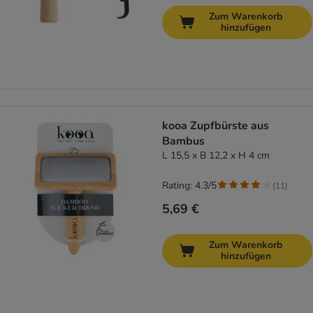
Zum Warenkorb
hinzufügen
kooa Zupfbürste aus
Bambus
L 15,5 x B 12,2 x H 4 cm
Rating: 4.3/5
(
11
)
5,69 €
Zum Warenkorb
hinzufügen