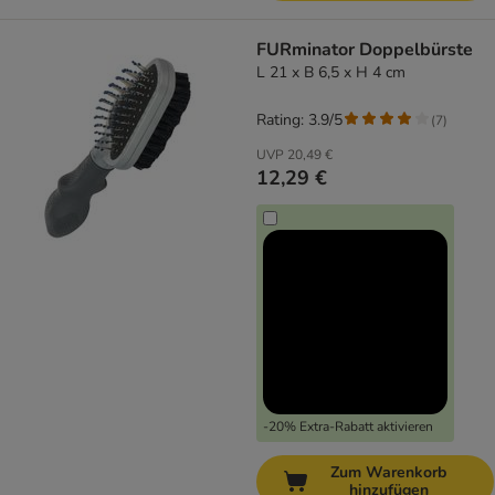
FURminator Doppelbürste
L 21 x B 6,5 x H 4 cm
Rating: 3.9/5
(
7
)
UVP
20,49 €
12,29 €
-20% Extra-Rabatt aktivieren
Zum Warenkorb
hinzufügen