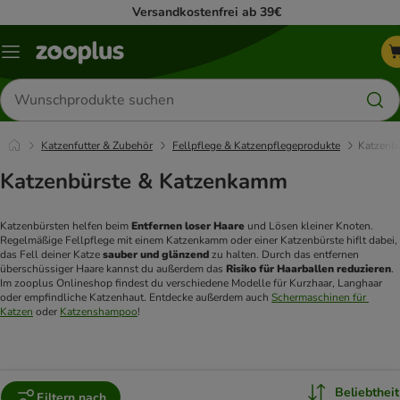
Versandkostenfrei ab 39€
Menü
Produkte
suchen
Katzenfutter & Zubehör
Fellpflege & Katzenpflegeprodukte
Katzenb
Katzenbürste & Katzenkamm
Katzenbürsten helfen beim 
Entfernen loser Haare
 und Lösen kleiner Knoten. 
Regelmäßige Fellpflege mit einem Katzenkamm oder einer Katzenbürste hiflt dabei, 
das Fell deiner Katze 
sauber und glänzend
 zu halten. Durch das entfernen 
überschüssiger Haare kannst du außerdem das 
Risiko für Haarballen reduzieren
. 
Im zooplus Onlineshop findest du verschiedene Modelle für Kurzhaar, Langhaar 
oder empfindliche Katzenhaut. Entdecke außerdem auch 
Schermaschinen für 
Katzen
 oder 
Katzenshampoo
!
Beliebtheit
Filtern nach