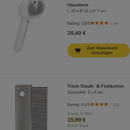
Haustiere
L 20 x B 12 x H 7 cm
Rating: 3.5/5
(
4
)
28,49 €
Zum Warenkorb
hinzufügen
Trixie Staub- & Flohkamm
Sparpaket: 2 x 6 cm
Rating: 4.1/5
(
73
)
Einzeln
17,38 €
15,99 €
8,00 € / Stück