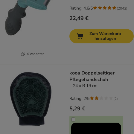
Rating: 4.6/5
(
2042
)
22,49 €
Zum Warenkorb
hinzufügen
4 Varianten
kooa Doppelseitiger
Pflegehandschuh
L 24 x B 19 cm
Rating: 2/5
(
2
)
5,29 €