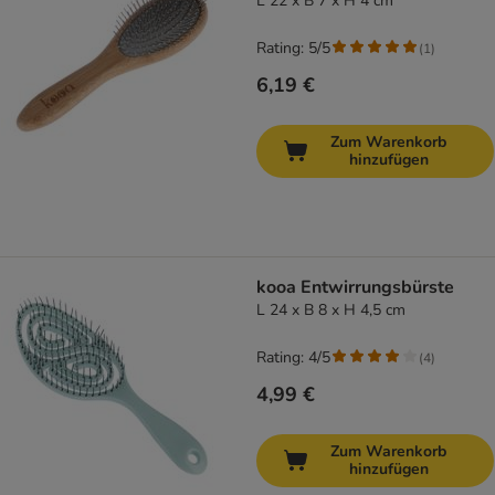
L 22 x B 7 x H 4 cm
Rating: 5/5
(
1
)
6,19 €
Zum Warenkorb
hinzufügen
kooa Entwirrungsbürste
L 24 x B 8 x H 4,5 cm
Rating: 4/5
(
4
)
4,99 €
Zum Warenkorb
hinzufügen