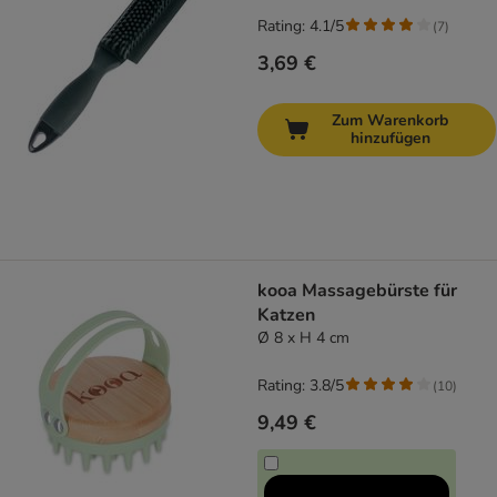
Rating: 4.1/5
(
7
)
3,69 €
Zum Warenkorb
hinzufügen
kooa Massagebürste für
Katzen
Ø 8 x H 4 cm
Rating: 3.8/5
(
10
)
9,49 €