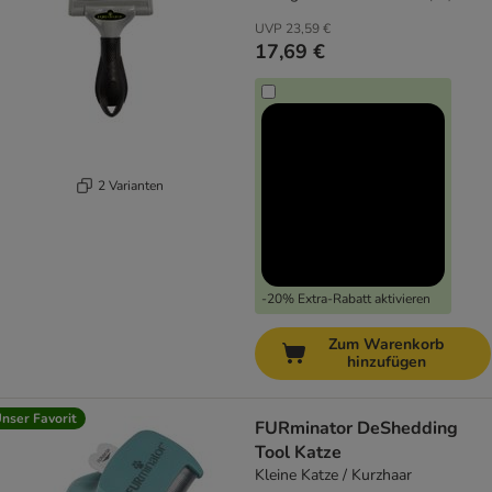
UVP
23,59 €
17,69 €
2 Varianten
-20% Extra-Rabatt aktivieren
Zum Warenkorb
hinzufügen
nser Favorit
FURminator DeShedding
Tool Katze
Kleine Katze / Kurzhaar