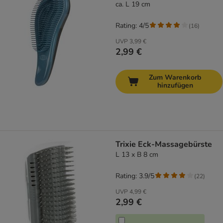
ca. L 19 cm
Rating: 4/5
(
16
)
UVP
3,99 €
2,99 €
Zum Warenkorb
hinzufügen
Trixie Eck-Massagebürste
L 13 x B 8 cm
Rating: 3.9/5
(
22
)
UVP
4,99 €
2,99 €