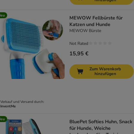
Neu
MEWOW Fellbürste für
Katzen und Hunde
MEWOW Bürste
Not Rated
15,95 €
Zum Warenkorb
hinzufügen
Verkauf und Versand durch:
InventMe
Neu
BluePet Softies Huhn, Snack
für Hunde, Weiche