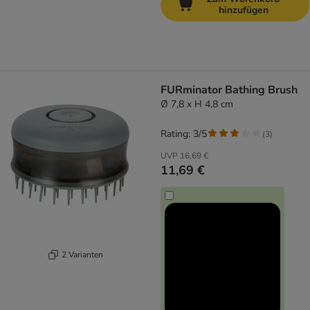
hinzufügen
FURminator Bathing Brush
Ø 7,8 x H 4,8 cm
Rating: 3/5
(
3
)
UVP
16,69 €
11,69 €
2 Varianten