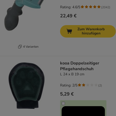
Rating: 4.6/5
(
2042
)
22,49 €
Zum Warenkorb
hinzufügen
4 Varianten
kooa Doppelseitiger
Pflegehandschuh
L 24 x B 19 cm
Rating: 2/5
(
2
)
5,29 €