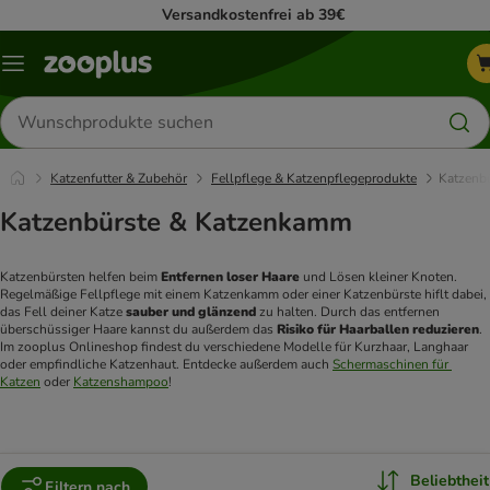
Versandkostenfrei ab 39€
Menü
Produkte
suchen
Katzenfutter & Zubehör
Fellpflege & Katzenpflegeprodukte
Katzenb
Katzenbürste & Katzenkamm
Katzenbürsten helfen beim 
Entfernen loser Haare
 und Lösen kleiner Knoten. 
Regelmäßige Fellpflege mit einem Katzenkamm oder einer Katzenbürste hiflt dabei, 
das Fell deiner Katze 
sauber und glänzend
 zu halten. Durch das entfernen 
überschüssiger Haare kannst du außerdem das 
Risiko für Haarballen reduzieren
. 
Im zooplus Onlineshop findest du verschiedene Modelle für Kurzhaar, Langhaar 
oder empfindliche Katzenhaut. Entdecke außerdem auch 
Schermaschinen für 
Katzen
 oder 
Katzenshampoo
!
Beliebtheit
Filtern nach