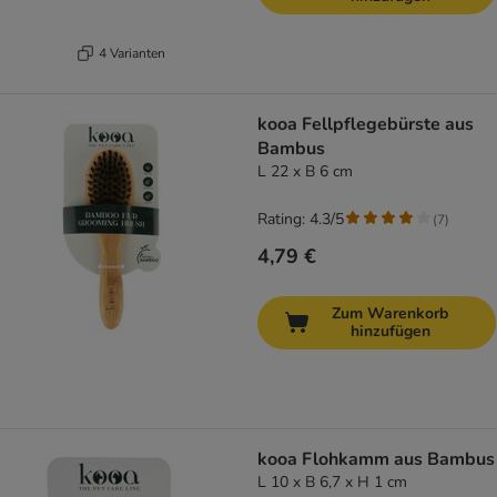
4 Varianten
kooa Fellpflegebürste aus
Bambus
L 22 x B 6 cm
Rating: 4.3/5
(
7
)
4,79 €
Zum Warenkorb
hinzufügen
kooa Flohkamm aus Bambus
L 10 x B 6,7 x H 1 cm