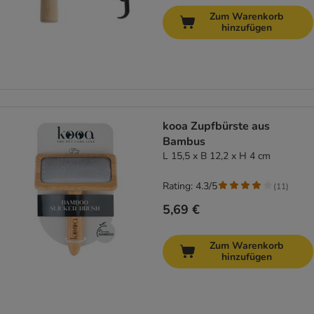
Zum Warenkorb
hinzufügen
kooa Zupfbürste aus
Bambus
L 15,5 x B 12,2 x H 4 cm
Rating: 4.3/5
(
11
)
5,69 €
Zum Warenkorb
hinzufügen