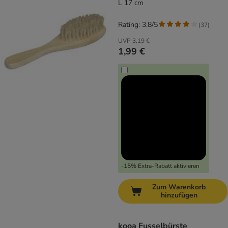
L 17 cm
Rating: 3.8/5
(
37
)
UVP
3,19 €
1,99 €
-15% Extra-Rabatt aktivieren
Zum Warenkorb
hinzufügen
kooa Fusselbürste