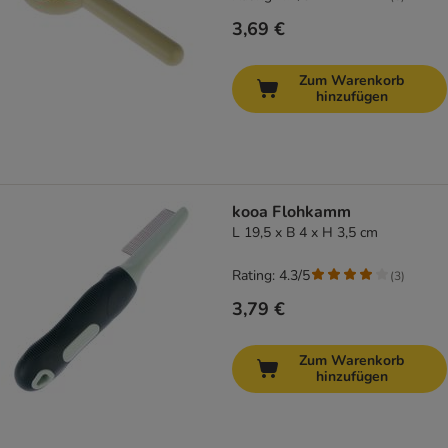
3,69 €
Zum Warenkorb
hinzufügen
kooa Flohkamm
L 19,5 x B 4 x H 3,5 cm
Rating: 4.3/5
(
3
)
3,79 €
Zum Warenkorb
hinzufügen