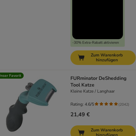
-30% Extra-Rabatt aktivieren
Zum Warenkorb
hinzufügen
nser Favorit
FURminator DeShedding
Tool Katze
Kleine Katze / Langhaar
Rating: 4.6/5
(
2042
)
21,49 €
Zum Warenkorb
hinzufügen