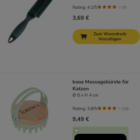
Rating: 4.1/5
(
7
)
3,69 €
Zum Warenkorb
hinzufügen
kooa Massagebürste für
Katzen
Ø 8 x H 4 cm
Rating: 3.8/5
(
10
)
9,49 €