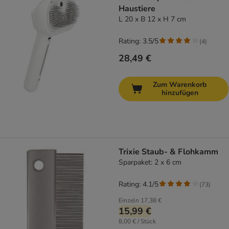
Haustiere
L 20 x B 12 x H 7 cm
Rating: 3.5/5
(
4
)
28,49 €
Zum Warenkorb
hinzufügen
Trixie Staub- & Flohkamm
Sparpaket: 2 x 6 cm
Rating: 4.1/5
(
73
)
Einzeln
17,38 €
15,99 €
8,00 € / Stück