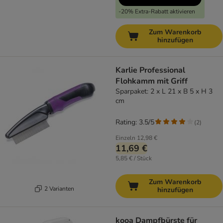
-20% Extra-Rabatt aktivieren
Zum Warenkorb
hinzufügen
Karlie Professional
Flohkamm mit Griff
Sparpaket: 2 x L 21 x B 5 x H 3
cm
Rating: 3.5/5
(
2
)
Einzeln
12,98 €
11,69 €
5,85 € / Stück
Zum Warenkorb
2 Varianten
hinzufügen
kooa Dampfbürste für