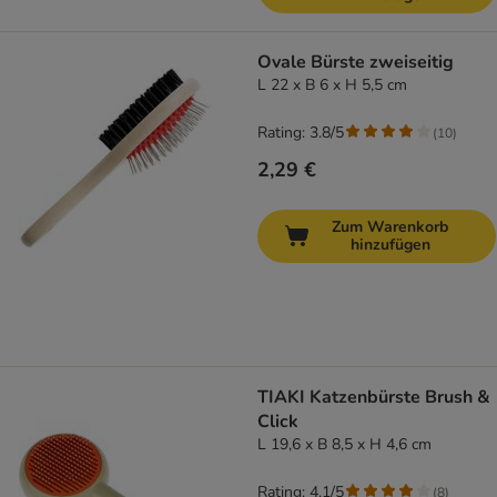
Ovale Bürste zweiseitig
L 22 x B 6 x H 5,5 cm
Rating: 3.8/5
(
10
)
2,29 €
Zum Warenkorb
hinzufügen
TIAKI Katzenbürste Brush &
Click
L 19,6 x B 8,5 x H 4,6 cm
Rating: 4.1/5
(
8
)