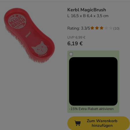
Kerbl MagicBrush
L 16,5 x B 6,4 x 3,5 cm
Rating: 3.3/5
(
10
)
UVP
6,99 €
6,19 €
-15% Extra-Rabatt aktivieren
Zum Warenkorb
hinzufügen