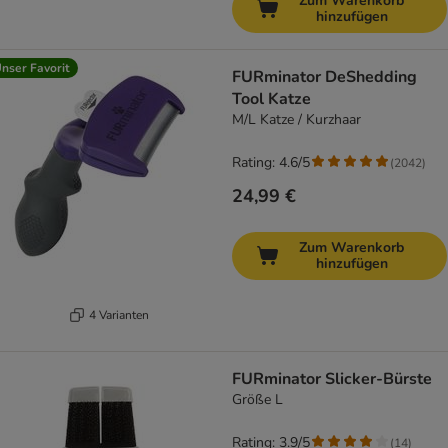
Zum Warenkorb
hinzufügen
nser Favorit
FURminator DeShedding
Tool Katze
M/L Katze / Kurzhaar
Rating: 4.6/5
(
2042
)
24,99 €
Zum Warenkorb
hinzufügen
4 Varianten
FURminator Slicker-Bürste
Größe L
Rating: 3.9/5
(
14
)