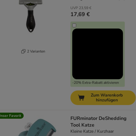
UVP
23,59 €
17,69 €
2 Varianten
-20% Extra-Rabatt aktivieren
Zum Warenkorb
hinzufügen
nser Favorit
FURminator DeShedding
Tool Katze
Kleine Katze / Kurzhaar