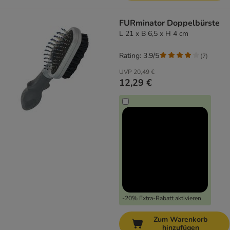
FURminator Doppelbürste
L 21 x B 6,5 x H 4 cm
Rating: 3.9/5
(
7
)
UVP
20,49 €
12,29 €
-20% Extra-Rabatt aktivieren
Zum Warenkorb
hinzufügen