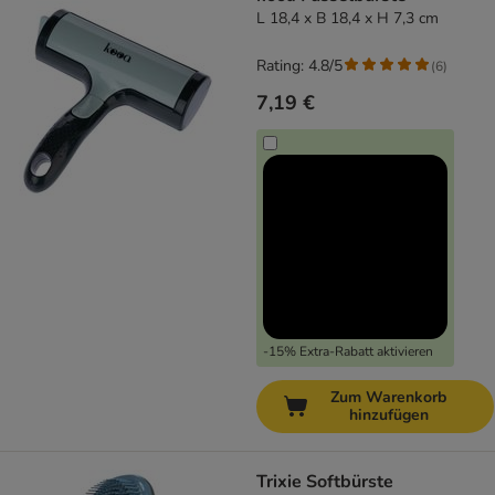
L 18,4 x B 18,4 x H 7,3 cm
Rating: 4.8/5
(
6
)
7,19 €
-15% Extra-Rabatt aktivieren
Zum Warenkorb
hinzufügen
Trixie Softbürste