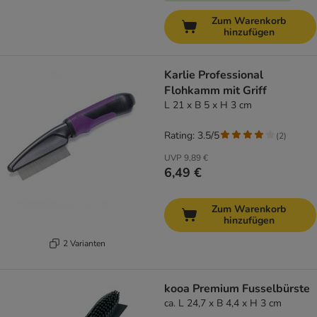
Zum Warenkorb
hinzufügen
Karlie Professional
Flohkamm mit Griff
L 21 x B 5 x H 3 cm
Rating: 3.5/5
(
2
)
UVP
9,89 €
6,49 €
Zum Warenkorb
hinzufügen
2 Varianten
kooa Premium Fusselbürste
ca. L 24,7 x B 4,4 x H 3 cm