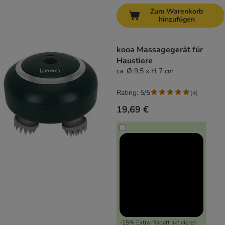
Zum Warenkorb
hinzufügen
kooa Massagegerät für
Haustiere
ca. Ø 9,5 x H 7 cm
Rating: 5/5
(
4
)
19,69 €
-15% Extra-Rabatt aktivieren