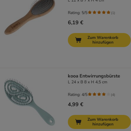
L 22 x B 7 x H 4 cm
Rating: 5/5
(
1
)
6,19 €
Zum Warenkorb
hinzufügen
kooa Entwirrungsbürste
L 24 x B 8 x H 4,5 cm
Rating: 4/5
(
4
)
4,99 €
Zum Warenkorb
hinzufügen