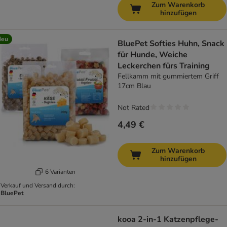
Zum Warenkorb
hinzufügen
Neu
BluePet Softies Huhn, Snack
für Hunde, Weiche
Leckerchen fürs Training
Fellkamm mit gummiertem Griff
17cm Blau
Not Rated
4,49 €
Zum Warenkorb
hinzufügen
6 Varianten
Verkauf und Versand durch:
BluePet
kooa 2-in-1 Katzenpflege-