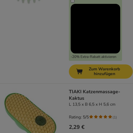
-20% Extra-Rabatt aktivieren
Zum Warenkorb
hinzufügen
TIAKI Katzenmassage-
Kaktus
L 13,5 x B 6,5 x H 5,6 cm
Rating: 5/5
(
1
)
2,29 €