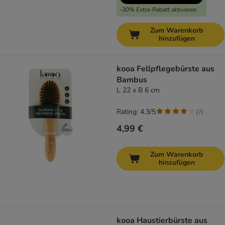
-30% Extra-Rabatt aktivieren
Zum Warenkorb
hinzufügen
kooa Fellpflegebürste aus
Bambus
L 22 x B 6 cm
Rating: 4.3/5
(
7
)
4,99 €
Zum Warenkorb
hinzufügen
kooa Haustierbürste aus