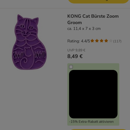
KONG Cat Bürste Zoom
Groom
ca. 11,4 x 7 x 3 cm
Rating: 4.4/5
(
117
)
UVP
9,89 €
8,49 €
-15% Extra-Rabatt aktivieren