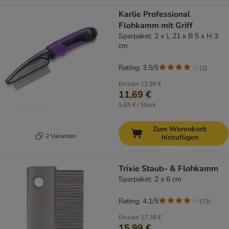
Karlie Professional
Flohkamm mit Griff
Sparpaket: 2 x L 21 x B 5 x H 3
cm
Rating: 3.5/5
(
2
)
Einzeln
12,98 €
11,69 €
5,85 € / Stück
Zum Warenkorb
2 Varianten
hinzufügen
Trixie Staub- & Flohkamm
Sparpaket: 2 x 6 cm
Rating: 4.1/5
(
73
)
Einzeln
17,38 €
15,99 €