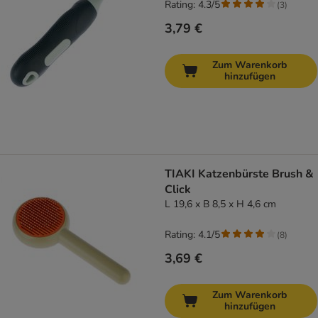
Rating: 4.3/5
(
3
)
3,79 €
Zum Warenkorb
hinzufügen
TIAKI Katzenbürste Brush &
Click
L 19,6 x B 8,5 x H 4,6 cm
Rating: 4.1/5
(
8
)
3,69 €
Zum Warenkorb
hinzufügen