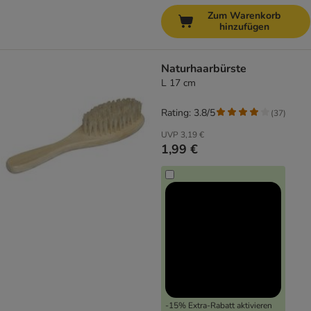
Zum Warenkorb
hinzufügen
Naturhaarbürste
L 17 cm
Rating: 3.8/5
(
37
)
UVP
3,19 €
1,99 €
-15% Extra-Rabatt aktivieren