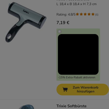
L 18,4 x B 18,4 x H 7,3 cm
Rating: 4.8/5
(
6
)
7,19 €
-15% Extra-Rabatt aktivieren
Zum Warenkorb
hinzufügen
Trixie Softbürste