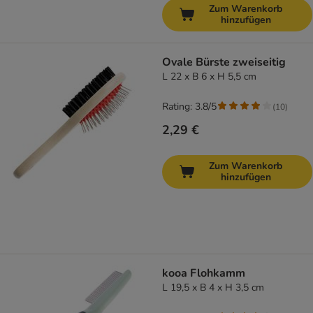
Zum Warenkorb
hinzufügen
Ovale Bürste zweiseitig
L 22 x B 6 x H 5,5 cm
Rating: 3.8/5
(
10
)
2,29 €
Zum Warenkorb
hinzufügen
kooa Flohkamm
L 19,5 x B 4 x H 3,5 cm