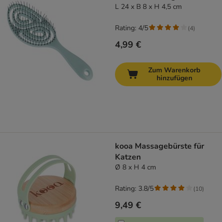
L 24 x B 8 x H 4,5 cm
Rating: 4/5
(
4
)
4,99 €
Zum Warenkorb
hinzufügen
kooa Massagebürste für
Katzen
Ø 8 x H 4 cm
Rating: 3.8/5
(
10
)
9,49 €