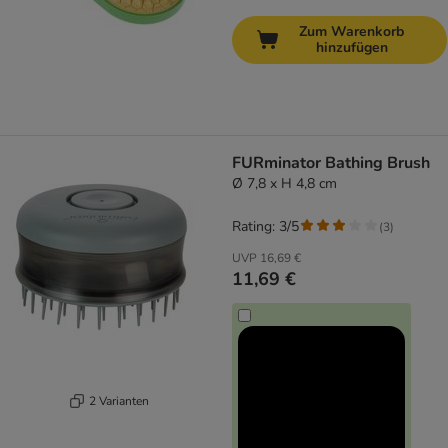
Zum Warenkorb
hinzufügen
FURminator Bathing Brush
Ø 7,8 x H 4,8 cm
Rating: 3/5
(
3
)
UVP
16,69 €
11,69 €
2 Varianten