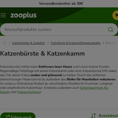
Versandkostenfrei ab 39€
Menü
Produkte
suchen
Katzenfutter & Zubehör
Fellpflege & Katzenpflegeprodukte
Katzenb
Katzenbürste & Katzenkamm
Katzenbürsten helfen beim 
Entfernen loser Haare
 und Lösen kleiner Knoten. 
Regelmäßige Fellpflege mit einem Katzenkamm oder einer Katzenbürste hiflt dabei, 
das Fell deiner Katze 
sauber und glänzend
 zu halten. Durch das entfernen 
überschüssiger Haare kannst du außerdem das 
Risiko für Haarballen reduzieren
. 
Im zooplus Onlineshop findest du verschiedene Modelle für Kurzhaar, Langhaar 
oder empfindliche Katzenhaut. Entdecke außerdem auch 
Schermaschinen für 
Katzen
 oder 
Katzenshampoo
!
Beliebtheit
Filtern nach