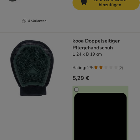
hinzufügen
4 Varianten
kooa Doppelseitiger
Pflegehandschuh
L 24 x B 19 cm
Rating: 2/5
(
2
)
5,29 €