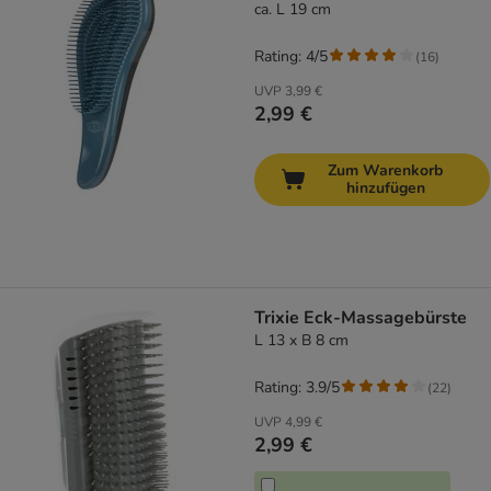
ca. L 19 cm
Rating: 4/5
(
16
)
UVP
3,99 €
2,99 €
Zum Warenkorb
hinzufügen
Trixie Eck-Massagebürste
L 13 x B 8 cm
Rating: 3.9/5
(
22
)
UVP
4,99 €
2,99 €