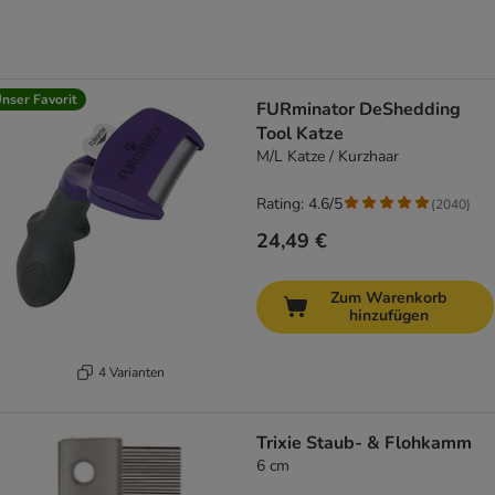
nser Favorit
FURminator DeShedding
Tool Katze
M/L Katze / Kurzhaar
Rating: 4.6/5
(
2040
)
24,49 €
Zum Warenkorb
hinzufügen
4 Varianten
Trixie Staub- & Flohkamm
6 cm