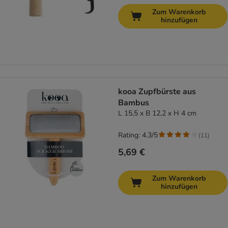
Zum Warenkorb
hinzufügen
kooa Zupfbürste aus
Bambus
L 15,5 x B 12,2 x H 4 cm
Rating: 4.3/5
(
11
)
5,69 €
Zum Warenkorb
hinzufügen