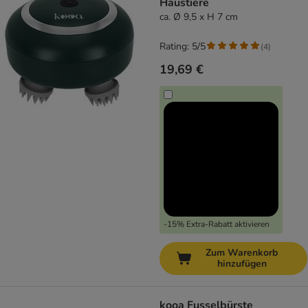
Haustiere
ca. Ø 9,5 x H 7 cm
Rating: 5/5
(
4
)
19,69 €
-15% Extra-Rabatt aktivieren
Zum Warenkorb
hinzufügen
kooa Fusselbürste