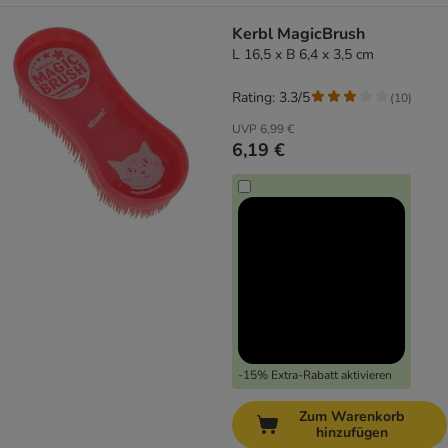
Kerbl MagicBrush
L 16,5 x B 6,4 x 3,5 cm
Rating: 3.3/5
(
10
)
UVP
6,99 €
6,19 €
-15% Extra-Rabatt aktivieren
Zum Warenkorb
hinzufügen