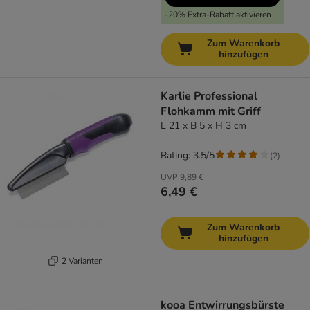
-20% Extra-Rabatt aktivieren
Zum Warenkorb
hinzufügen
Karlie Professional
Flohkamm mit Griff
L 21 x B 5 x H 3 cm
Rating: 3.5/5
(
2
)
UVP
9,89 €
6,49 €
Zum Warenkorb
hinzufügen
2 Varianten
kooa Entwirrungsbürste