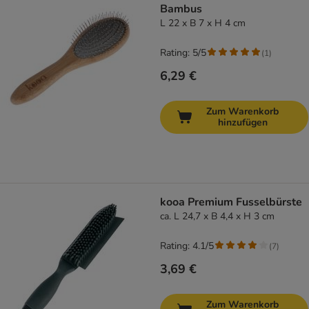
Bambus
L 22 x B 7 x H 4 cm
Rating: 5/5
(
1
)
6,29 €
Zum Warenkorb
hinzufügen
kooa Premium Fusselbürste
ca. L 24,7 x B 4,4 x H 3 cm
Rating: 4.1/5
(
7
)
3,69 €
Zum Warenkorb