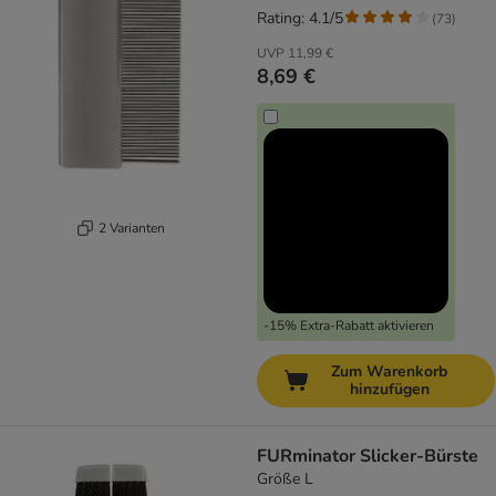
Rating: 4.1/5
(
73
)
UVP
11,99 €
8,69 €
2 Varianten
-15% Extra-Rabatt aktivieren
Zum Warenkorb
hinzufügen
FURminator Slicker-Bürste
Größe L