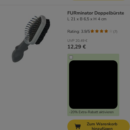
FURminator Doppelbürste
L 21 x B 6,5 x H 4 cm
Rating: 3.9/5
(
7
)
UVP
20,49 €
12,29 €
-20% Extra-Rabatt aktivieren
Zum Warenkorb
hinzufügen