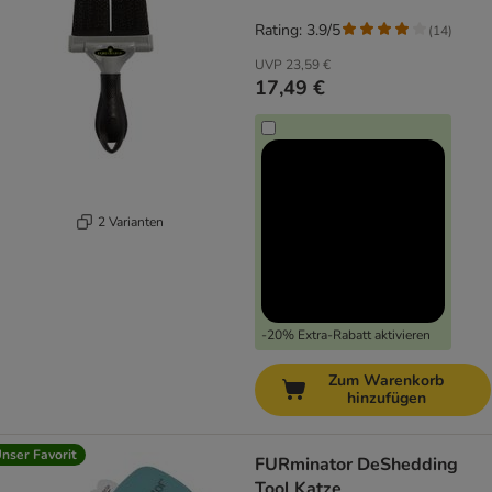
Rating: 3.9/5
(
14
)
UVP
23,59 €
17,49 €
2 Varianten
-20% Extra-Rabatt aktivieren
Zum Warenkorb
hinzufügen
nser Favorit
FURminator DeShedding
Tool Katze