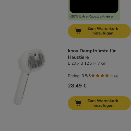
-20% Extra-Rabatt aktivieren
Zum Warenkorb
hinzufügen
kooa Dampfbürste für
Haustiere
L 20 x B 12 x H 7 cm
Rating: 3.5/5
(
4
)
28,49 €
Zum Warenkorb
hinzufügen