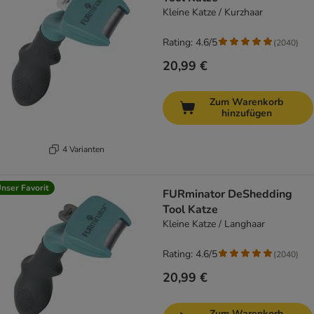
Kleine Katze / Kurzhaar
Rating: 4.6/5
(
2040
)
20,99 €
Zum Warenkorb
hinzufügen
4 Varianten
nser Favorit
FURminator DeShedding
Tool Katze
Kleine Katze / Langhaar
Rating: 4.6/5
(
2040
)
20,99 €
Zum Warenkorb