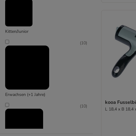
(
1
)
Kerbl
Kitten/Junior
(
10
)
Erwachsen (+1 Jahre)
kooa Fusselb
(
10
)
L 18,4 x B 18,4 