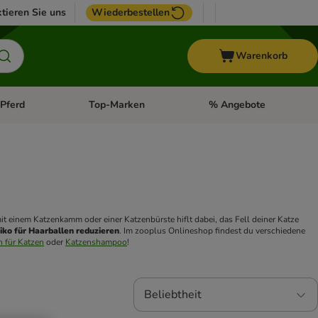
tieren Sie uns
Wiederbestellen
Warenkorb
Pferd
Top-Marken
% Angebote
: Fisch
tegorie-Menü öffnen: Vogel
Kategorie-Menü öffnen: Pferd
Kategorie-Menü öffnen: T
 und Lösen kleiner Knoten. Regelmäßige Fellpflege mit einem Katzenkamm oder einer Katzenbürste hiflt dabei, das Fell deiner Katze 
siko für Haarballen reduzieren
. Im zooplus Onlineshop findest du verschiedene 
 für Katzen
 oder 
Katzenshampoo
!
Beliebtheit