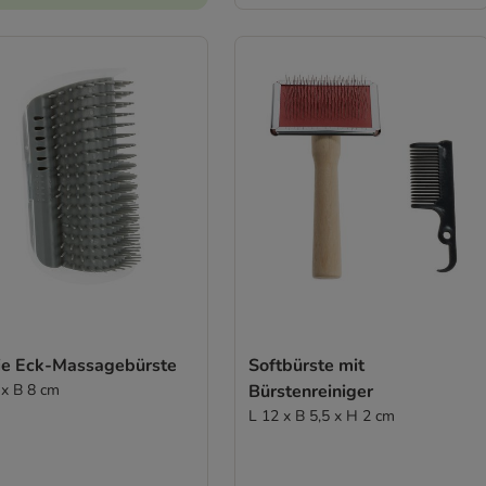
xie Eck-Massagebürste
Softbürste mit
 x B 8 cm
Bürstenreiniger
L 12 x B 5,5 x H 2 cm