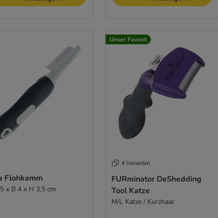
Unser Favorit
4 Varianten
a Flohkamm
FURminator DeShedding
,5 x B 4 x H 3,5 cm
Tool Katze
M/L Katze / Kurzhaar