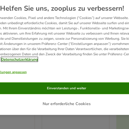
ve been changed
Helfen Sie uns, zooplus zu verbessern!
rwenden Cookies, Pixel und andere Technologien (“Cookies”) auf unserer Webseite.
den unbedingt erforderliche Cookies, damit Sie auf unserer Webseite surfen und ei
. Mit Ihrem Einverständnis möchten wir Leistungs-, Funktionelle- und Marketingzw
s aktivieren, um Ihre Erfahrung mit unserer Webseite zu verbessern und Ihnen relev
te und Dienstleistungen zu zeigen, sowie zur Personalisierung von Werbung. Sie 
eit Änderungen in unserem Präferenz-Center (“Einstellungen anpassen”) vornehmen
ationen über den für die Verarbeitung Ihrer Daten Verantwortlichen, die verarbeiteten
enbezogenen Daten und den Zweck der Verarbeitung finden Sie unter Präferenz-Cen
Datenschutzerklärung
llungen anpassen
Einverstanden und weiter
andschuh
Naturhaarbürste
L 17 cm
Nur erforderliche Cookies
cm