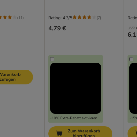
Rating: 4.3/5
Ratin
(
11
)
(
7
)
4,79 €
UVP
6,1
Warenkorb
nzufügen
-10% Extra-Rabatt aktivieren
-15%
Zum Warenkorb
hinzufügen