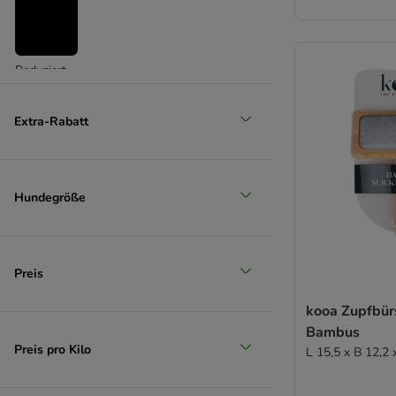
Reduziert
(
4
)
Extra-Rabatt
Hundegröße
Unser Favorit
Preis
kooa Zupfbür
Bambus
Preis pro Kilo
L 15,5 x B 12,2