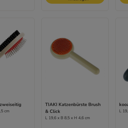
zweiseitig
TIAKI Katzenbürste Brush
koo
5,5 cm
& Click
L 19
L 19,6 x B 8,5 x H 4,6 cm