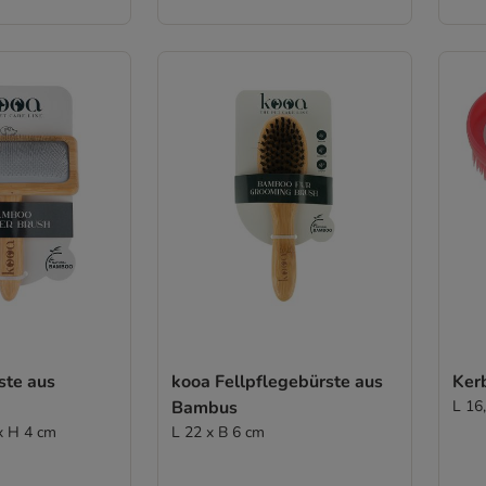
ste aus
kooa Fellpflegebürste aus
Ker
Bambus
L 16,
 x H 4 cm
L 22 x B 6 cm