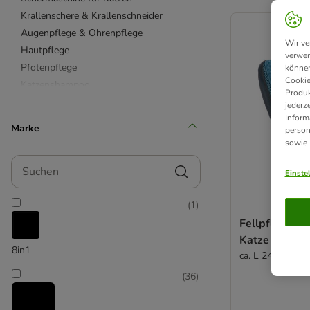
product items ha
Krallenschere & Krallenschneider
Augenpflege & Ohrenpflege
Wir ve
Hautpflege
verwen
Pfotenpflege
können
Cookie
Katzenshampoo
Produk
Handtücher für Katzen
jederz
Inform
Feuchttücher & Pflegesprays
Marke
person
Tierhaarentferner & Fusselrollen
sowie
beaphar
Suchen
Felisept
Einste
FURminator
(
1
)
kooa
Fellpflege H
Trixie
Katze
Vetriderm
8in1
ca. L 24 x B 18 
(
36
)