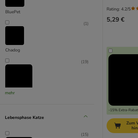
Rating: 4.2/5
BluePet
5,29 €
(
1
)
Chadog
(
19
)
mehr
FURminator
(
2
)
-15% Extra-Rabatt
Lebensphase Katze
Zum 
hi
Karlie
(
15
)