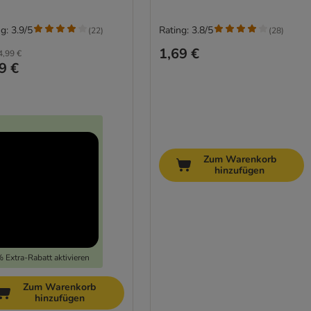
g: 3.9/5
Rating: 3.8/5
(
22
)
(
28
)
1,69 €
4,99 €
9 €
Zum Warenkorb
hinzufügen
 Extra-Rabatt aktivieren
Zum Warenkorb
hinzufügen