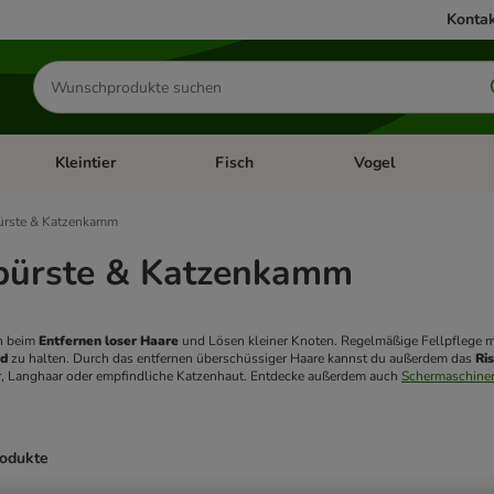
Kontak
Produkte
suchen
Kleintier
Fisch
Vogel
utter & Zubehör
Kategorie-Menü öffnen: Hundefutter & Zubehör
Kategorie-Menü öffnen: Kleintier
Kategorie-Menü öffnen
Ka
ürste & Katzenkamm
bürste & Katzenkamm
n beim 
Entfernen loser Haare
nd
 zu halten. Durch das entfernen überschüssiger Haare kannst du außerdem das 
Ri
r, Langhaar oder empfindliche Katzenhaut. Entdecke außerdem auch 
Schermaschinen
rodukte