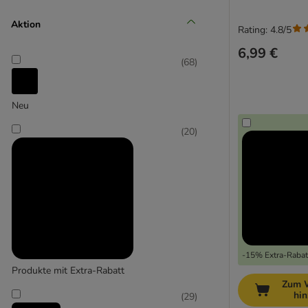
Aktion
Rating: 4.8/5
Senior (+10 Jahre)
6,99 €
(
68
)
Neu
(
20
)
-15% Extra-Rabatt
Produkte mit Extra-Rabatt
Zum 
hi
(
29
)