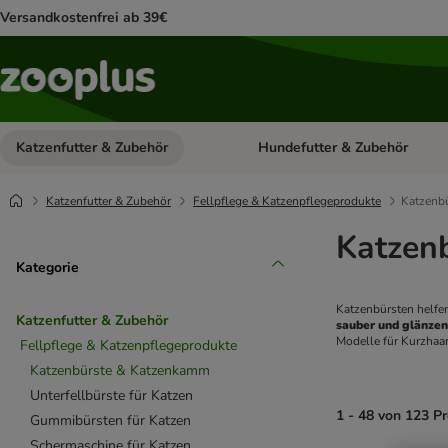
Versandkostenfrei ab 39€
Katzenfutter & Zubehör
Hundefutter & Zubehör
Kategorie-Menü öffnen: Katzenf
Katzenfutter & Zubehör
Fellpflege & Katzenpflegeprodukte
Katzenb
Katzen
Kategorie
Katzenbürsten helfe
Katzenfutter & Zubehör
sauber und glänze
Modelle für Kurzhaa
Fellpflege & Katzenpflegeprodukte
Katzenbürste & Katzenkamm
Unterfellbürste für Katzen
1 - 48 von 123 P
Gummibürsten für Katzen
Schermaschine für Katzen