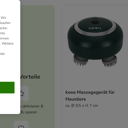
 Wir
nkaufen
ecke-
ante
können
. Weitere
ter
Deine Vorteile
kooa Massagegerät für
Haustiere
ca. Ø 9,5 x H 7 cm
zooplus Abo aktivieren &
immer 5% sparen