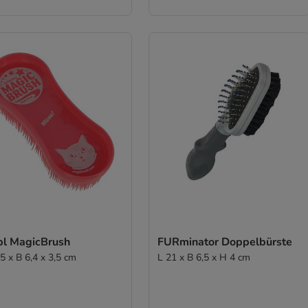
bl MagicBrush
FURminator Doppelbürste
5 x B 6,4 x 3,5 cm
L 21 x B 6,5 x H 4 cm