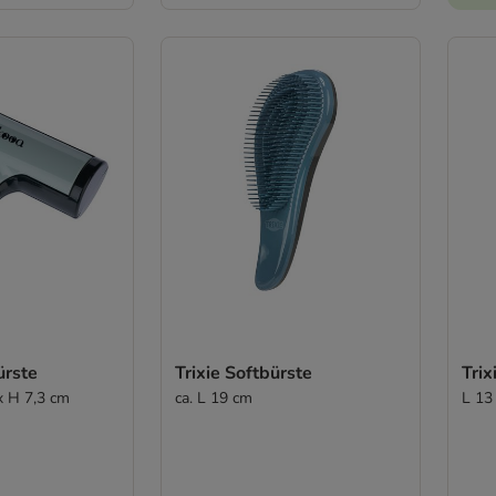
ürste
Trixie Softbürste
Tri
x H 7,3 cm
ca. L 19 cm
L 13