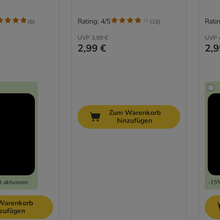
Rating: 4/5
Ratin
(
6
)
(
16
)
UVP
3,99 €
UVP
2,99 €
2,9
Zum Warenkorb
hinzufügen
 aktivieren
-15%
Warenkorb
nzufügen