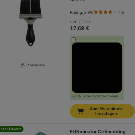
Rating: 3.9/5
(
14
)
UVP
23,59 €
17,69 €
2 Varianten
-20% Extra-Rabatt aktivieren
Zum Warenkorb
hinzufügen
nser Favorit
FURminator DeShedding