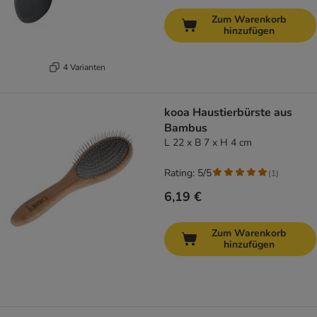
Zum Warenkorb
hinzufügen
4 Varianten
kooa Haustierbürste aus
Bambus
L 22 x B 7 x H 4 cm
Rating: 5/5
(
1
)
6,19 €
Zum Warenkorb
hinzufügen