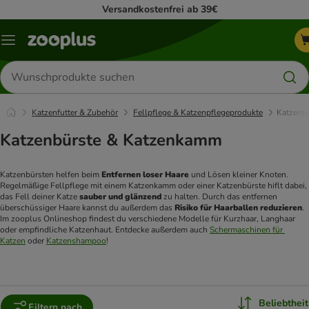
Versandkostenfrei ab 39€
Menü
Produkte
suchen
Katzenfutter & Zubehör
Fellpflege & Katzenpflegeprodukte
Katzenb
Katzenbürste & Katzenkamm
Katzenbürsten helfen beim 
Entfernen loser Haare
 und Lösen kleiner Knoten. 
Regelmäßige Fellpflege mit einem Katzenkamm oder einer Katzenbürste hiflt dabei, 
das Fell deiner Katze 
sauber und glänzend
 zu halten. Durch das entfernen 
überschüssiger Haare kannst du außerdem das 
Risiko für Haarballen reduzieren
. 
Im zooplus Onlineshop findest du verschiedene Modelle für Kurzhaar, Langhaar 
oder empfindliche Katzenhaut. Entdecke außerdem auch 
Schermaschinen für 
Katzen
 oder 
Katzenshampoo
!
Beliebtheit
Filtern nach