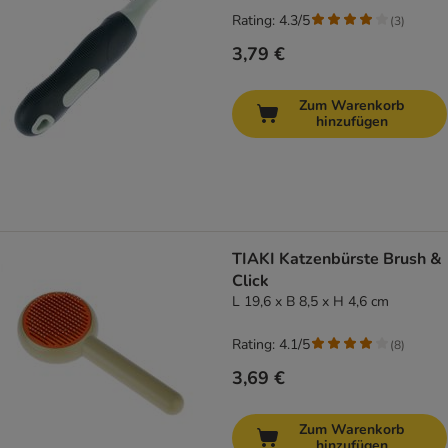
Rating: 4.3/5
(
3
)
3,79 €
Zum Warenkorb
hinzufügen
TIAKI Katzenbürste Brush &
Click
L 19,6 x B 8,5 x H 4,6 cm
Rating: 4.1/5
(
8
)
3,69 €
Zum Warenkorb
hinzufügen