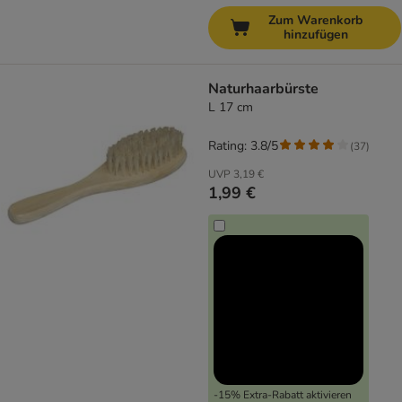
Zum Warenkorb
hinzufügen
Naturhaarbürste
L 17 cm
Rating: 3.8/5
(
37
)
UVP
3,19 €
1,99 €
-15% Extra-Rabatt aktivieren