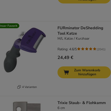
nser Favorit
FURminator DeShedding
Tool Katze
M/L Katze / Kurzhaar
Rating: 4.6/5
(
2041
)
24,49 €
Zum Warenkorb
hinzufügen
4 Varianten
Trixie Staub- & Flohkamm
6 cm