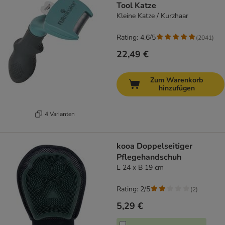
Tool Katze
Kleine Katze / Kurzhaar
Rating: 4.6/5
(
2041
)
22,49 €
Zum Warenkorb
hinzufügen
4 Varianten
kooa Doppelseitiger
Pflegehandschuh
L 24 x B 19 cm
Rating: 2/5
(
2
)
5,29 €