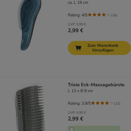
ca. L 19 cm
Rating: 4/5
(
16
)
UVP
3,99 €
2,99 €
Zum Warenkorb
hinzufügen
Trixie Eck-Massagebürste
L 13 x B 8 cm
Rating: 3.9/5
(
22
)
UVP
4,99 €
2,99 €