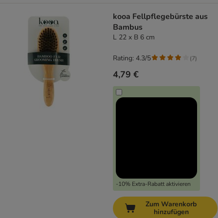
kooa Fellpflegebürste aus
Bambus
L 22 x B 6 cm
Rating: 4.3/5
(
7
)
4,79 €
-10% Extra-Rabatt aktivieren
Zum Warenkorb
hinzufügen