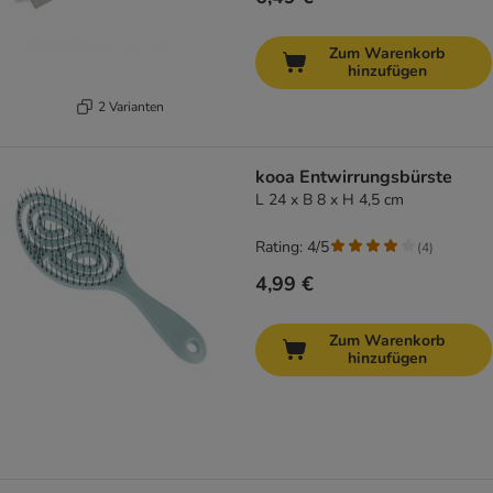
Zum Warenkorb
hinzufügen
2 Varianten
kooa Entwirrungsbürste
L 24 x B 8 x H 4,5 cm
Rating: 4/5
(
4
)
4,99 €
Zum Warenkorb
hinzufügen