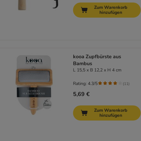
Zum Warenkorb
hinzufügen
kooa Zupfbürste aus
Bambus
L 15,5 x B 12,2 x H 4 cm
Rating: 4.3/5
(
11
)
5,69 €
Zum Warenkorb
hinzufügen