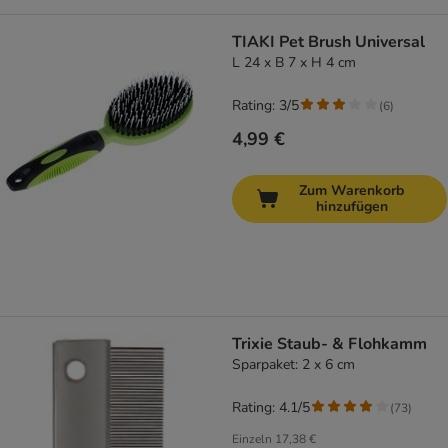
TIAKI Pet Brush Universal
L 24 x B 7 x H 4 cm
Rating: 3/5
(
6
)
4,99 €
Zum Warenkorb
hinzufügen
Trixie Staub- & Flohkamm
Sparpaket: 2 x 6 cm
Rating: 4.1/5
(
73
)
Einzeln
17,38 €