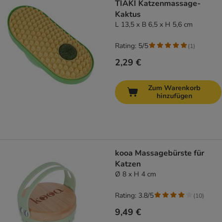
TIAKI Katzenmassage-
Kaktus
L 13,5 x B 6,5 x H 5,6 cm
Rating: 5/5
(
1
)
2,29 €
Zum Warenkorb
hinzufügen
kooa Massagebürste für
Katzen
Ø 8 x H 4 cm
Rating: 3.8/5
(
10
)
9,49 €