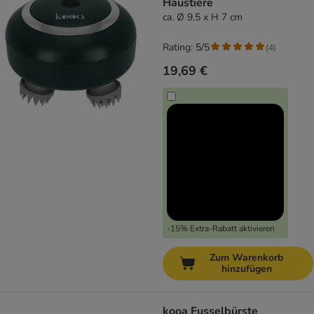
Haustiere
ca. Ø 9,5 x H 7 cm
Rating: 5/5
(
4
)
19,69 €
-15% Extra-Rabatt aktivieren
Zum Warenkorb
hinzufügen
kooa Fusselbürste