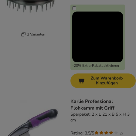
2 Varianten
-20% Extra-Rabatt aktivieren
Zum Warenkorb
hinzufügen
Karlie Professional
Flohkamm mit Griff
Sparpaket: 2 x L 21 x B 5 x H 3
cm
Rating: 3.5/5
(
2
)