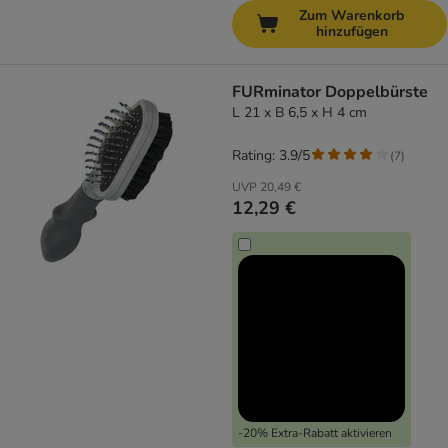
Zum Warenkorb
hinzufügen
FURminator Doppelbürste
L 21 x B 6,5 x H 4 cm
Rating: 3.9/5
(
7
)
UVP
20,49 €
12,29 €
-20% Extra-Rabatt aktivieren