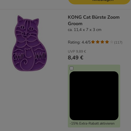
KONG Cat Bürste Zoom
Groom
ca. 11,4 x 7 x 3 cm
Rating: 4.4/5
(
117
)
UVP
9,89 €
8,49 €
-15% Extra-Rabatt aktivieren