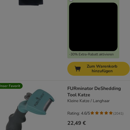
-30% Extra-Rabatt aktivieren
Zum Warenkorb
hinzufügen
nser Favorit
FURminator DeShedding
Tool Katze
Kleine Katze / Langhaar
Rating: 4.6/5
(
2041
)
22,49 €