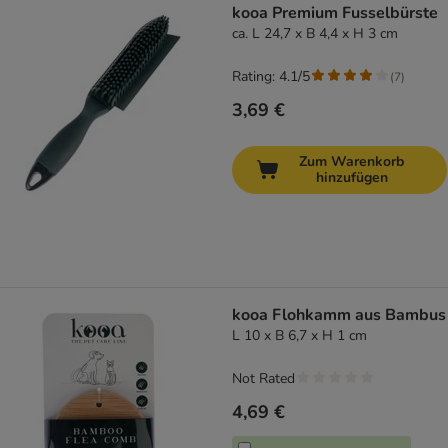
kooa Premium Fusselbürste
ca. L 24,7 x B 4,4 x H 3 cm
Rating: 4.1/5
(
7
)
3,69 €
Zum Warenkorb
hinzufügen
kooa Flohkamm aus Bambus
L 10 x B 6,7 x H 1 cm
Not Rated
4,69 €