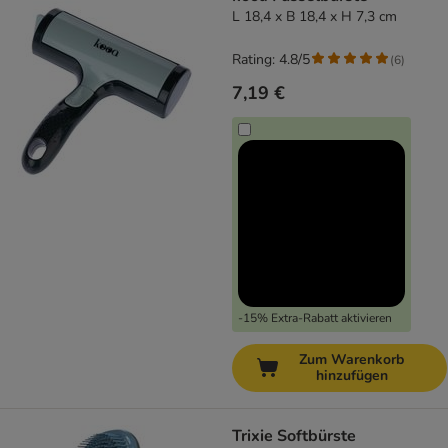
L 18,4 x B 18,4 x H 7,3 cm
Rating: 4.8/5
(
6
)
7,19 €
-15% Extra-Rabatt aktivieren
Zum Warenkorb
hinzufügen
Trixie Softbürste