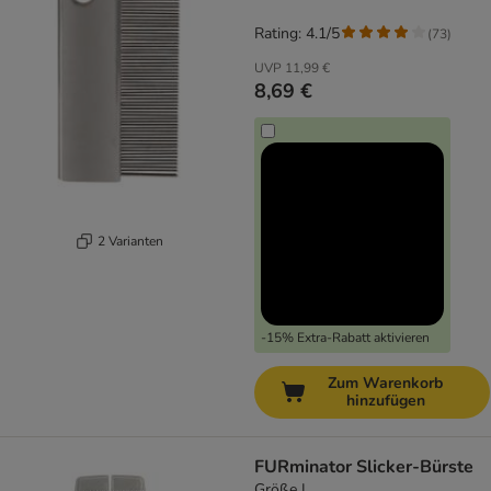
Rating: 4.1/5
(
73
)
UVP
11,99 €
8,69 €
2 Varianten
-15% Extra-Rabatt aktivieren
Zum Warenkorb
hinzufügen
FURminator Slicker-Bürste
Größe L