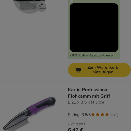
-30% Extra-Rabatt aktivieren
Zum Warenkorb
hinzufügen
Karlie Professional
Flohkamm mit Griff
L 21 x B 5 x H 3 cm
Rating: 3.5/5
(
2
)
UVP
9,89 €
6,49 €