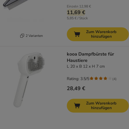
Einzeln
12,98 €
11,69 €
5,85 € / Stück
Zum Warenkorb
2 Varianten
hinzufügen
kooa Dampfbürste für
Haustiere
L 20 x B 12 x H 7 cm
Rating: 3.5/5
(
4
)
28,49 €
Zum Warenkorb
hinzufügen