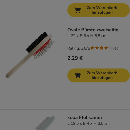
Zum Warenkorb
hinzufügen
Ovale Bürste zweiseitig
L 22 x B 6 x H 5,5 cm
Rating: 3.8/5
(
10
)
2,29 €
Zum Warenkorb
hinzufügen
kooa Flohkamm
L 19,5 x B 4 x H 3,5 cm