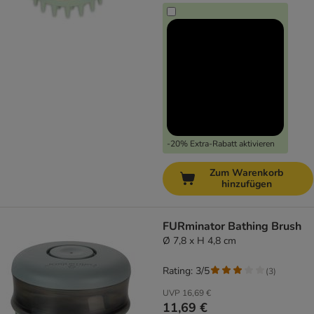
-20% Extra-Rabatt aktivieren
Zum Warenkorb
hinzufügen
FURminator Bathing Brush
Ø 7,8 x H 4,8 cm
Rating: 3/5
(
3
)
UVP
16,69 €
11,69 €